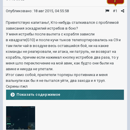
Опубликовано:
18 авг 2015, 04:55:58
#1
Приветствую капитаны!, Кто-нибудь сталкивался с проблемой
зависания эскадрилий истребов в бою?
У меня истребы после вылета с корабля зависли
в квадрате(G10) и после кучи тыков телепортировались на С9 и
там пили чай в воздухе весь оставшийся бой, ни на какие
команды не реагировали, ни атака, ни патруль, ни возврат на
корабль, причем если нажимал кнопку истребов два раза, то у
меня шло переключение на мой авик, как будто они были на
авике и никуда не улетали.
Итог само собой, прилетели торперы противника и меня
вальнули как бы я не пытался уйти, два захода и я труп.
Скрины пжл
Показать содержимое