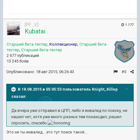
[PF_V]
1 177
Kubatai
Старший бета-тестер
,
Коллекционер
,
Старший бета-
тестер
,
Старший бета-тестер
2 677 публикаций
13 245 боёв
Опубликовано:
18 авг 2015, 06:26:43
#5
В 18.08.2015 в 05:05:53 пользователь Knight_Killep
сказал:
Да вчера уже отправил в ЦПП, либо я инвалид по поиску, не
нашел чет, хотя уже много разных тем понаходил, решил
спросить, спасибо.
Это не ты инвалид... это тут поиск такой...