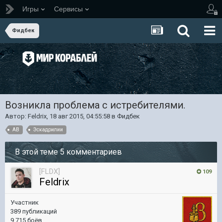
Игры
Сервисы
Фидбек
Возникла проблема с истребителями.
Автор:
Feldrix
,
18 авг 2015, 04:55:58
в
Фидбек
АВ
Эскадрилии
В этой теме 5 комментариев
[FLDX]
109
Feldrix
Участник
389 публикаций
9 715 боёв