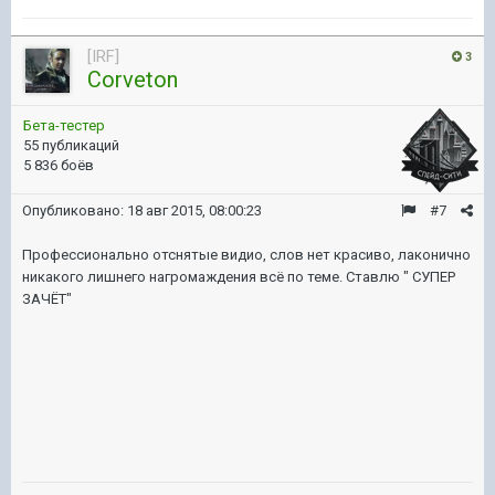
[IRF]
3
Corveton
Бета-тестер
55 публикаций
5 836 боёв
Опубликовано:
18 авг 2015, 08:00:23
#7
Профессионально отснятые видио, слов нет красиво, лаконично
никакого лишнего нагромаждения всё по теме. Ставлю " СУПЕР
ЗАЧЁТ"