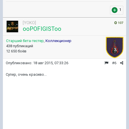
1
[YOKO]
107
ooPOFIGISToo
Старший бета-тестер
,
Коллекционер
438 публикаций
12 650 боёв
Опубликовано:
18 авг 2015, 07:33:26
#6
Супер, очень красиво...