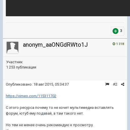
3
anonym_aaONGdRWto1J
1 318
Участник
1 253 публикации
Опубликовано:
18 авг 2015, 05:34:37
#2
https://vimeo.com/115311702
С этого ресурса почему то не хочет мультимедиа вставлять
форум, ютуб ему подавай, а там такого нет.
Но тем не менее очень рекомендую к просмотру.