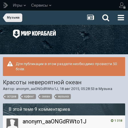
Игры
Сервисы
Музыка
Для публикации в этом разделе необходимо провести 50
боёв.
Красоты невероятной океан
Автор:
anonym_aaONGdRWto1J
,
18 авг 2015, 05:28:53
в
Музыка
остров
ерфинг
океан
музыка
В этой теме 9 комментариев
anonym_aaONGdRWto1J
1 318