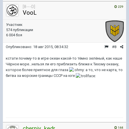
[8---D]
229
VooL
Участник
574 публикации
6 004 боя
Опубликовано:
18 авг 2015, 08:34:32
#8
кстати почему-то в игре океан какой-то тёмно зелёный, как наше
Чёрное море...нельзя ли его приблизить ближе к Тихому океану,
которое более приятное для глаза
а то, что не карта, то
битва за морские границы СССР на юге
cherniy_kedr
144