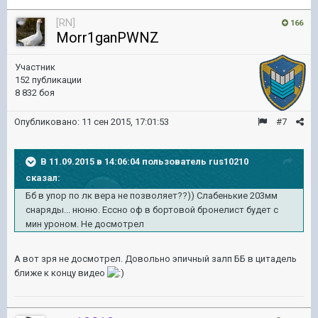
[RN]
166
Morr1ganPWNZ
Участник
152 публикации
8 832 боя
Опубликовано:
11 сен 2015, 17:01:53
#7
В 11.09.2015 в 14:06:04 пользователь rus10210
сказал:
Бб в упор по лк вера не позволяет??)) Слабенькие 203мм
снаряды... нюню. Ессно оф в бортовой бронелист будет с
мин уроном. Не досмотрел
А вот зря не досмотрел. Довольно эпичный залп ББ в цитадель
ближе к концу видео