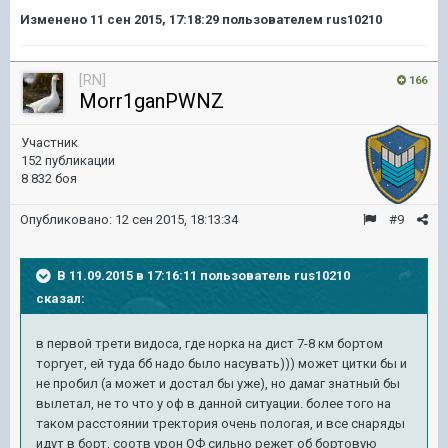
Изменено
11 сен 2015, 17:18:29
пользователем rus10210
[RN]
166
Morr1ganPWNZ
Участник
152 публикации
8 832 боя
Опубликовано:
12 сен 2015, 18:13:34
#9
В 11.09.2015 в 17:16:11 пользователь rus10210
сказал:
в первой трети видоса, где норка на дист 7-8 км бортом
торгует, ей туда бб надо было насувать))) может цитки бы и
не пробил (а может и достал бы уже), но дамаг знатный бы
вылетал, не то что у оф в данной ситуации. более того на
таком расстоянии тректория очень пологая, и все снаряды
идут в борт, соотв урон ОФ сильно режет об бортовую