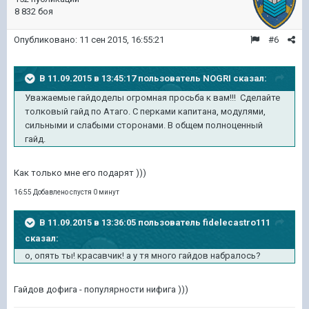
8 832 боя
Опубликовано:
11 сен 2015, 16:55:21
#6
В 11.09.2015 в 13:45:17 пользователь NOGRI сказал:
Уважаемые гайдоделы огромная просьба к вам!!! Сделайте
толковый гайд по Атаго. С перками капитана, модулями,
сильными и слабыми сторонами. В общем полноценный
гайд.
Как только мне его подарят )))
16:55 Добавлено спустя 0 минут
В 11.09.2015 в 13:36:05 пользователь fidelecastro111
сказал:
о, опять ты! красавчик! а у тя много гайдов набралось?
Гайдов дофига - популярности нифига )))