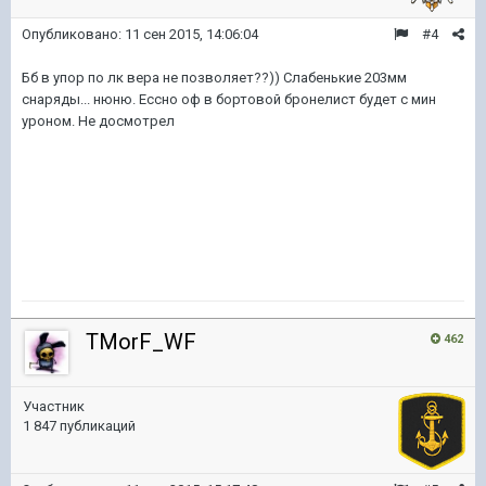
Опубликовано:
11 сен 2015, 14:06:04
#4
Бб в упор по лк вера не позволяет??)) Слабенькие 203мм
снаряды... нюню. Ессно оф в бортовой бронелист будет с мин
уроном. Не досмотрел
TMorF_WF
462
Участник
1 847 публикаций