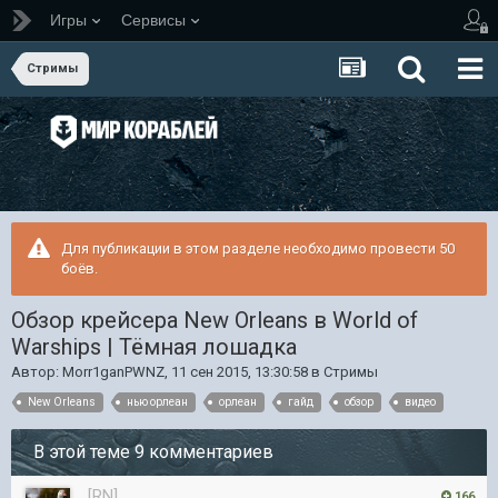
Игры
Сервисы
Стримы
Для публикации в этом разделе необходимо провести 50
боёв.
Обзор крейсера New Orleans в World of
Warships | Тёмная лошадка
Автор:
Morr1ganPWNZ
,
11 сен 2015, 13:30:58
в
Стримы
New Orleans
нью орлеан
орлеан
гайд
обзор
видео
В этой теме 9 комментариев
[RN]
166