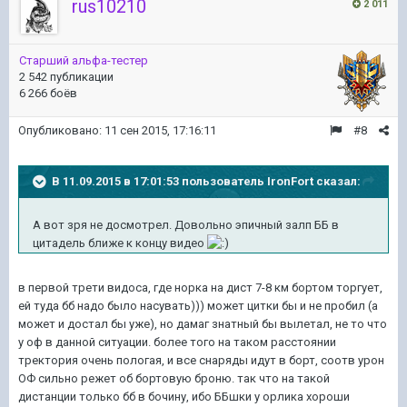
rus10210
2 011
Старший альфа-тестер
2 542 публикации
6 266 боёв
Опубликовано:
11 сен 2015, 17:16:11
#8
В 11.09.2015 в 17:01:53 пользователь IronFort сказал:
А вот зря не досмотрел. Довольно эпичный залп ББ в
цитадель ближе к концу видео
в первой трети видоса, где норка на дист 7-8 км бортом торгует,
ей туда бб надо было насувать))) может цитки бы и не пробил (а
может и достал бы уже), но дамаг знатный бы вылетал, не то что
у оф в данной ситуации. более того на таком расстоянии
тректория очень пологая, и все снаряды идут в борт, соотв урон
ОФ сильно режет об бортовую броню. так что на такой
дистанции только бб в бочину, ибо ББшки у орлика хороши