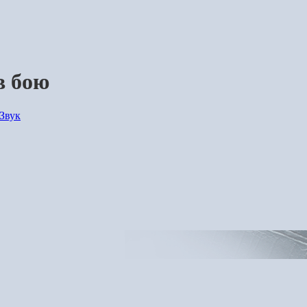
в бою
Звук