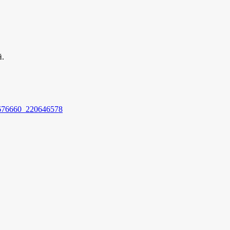
й.
4676660_220646578