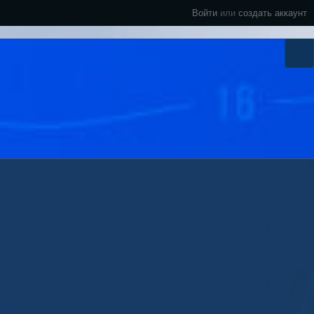
Войти
или
создать аккаунт