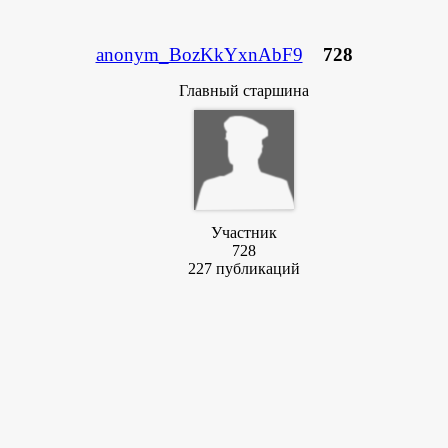
anonym_BozKkYxnAbF9
728
Главный старшина
Участник
728
227 публикаций