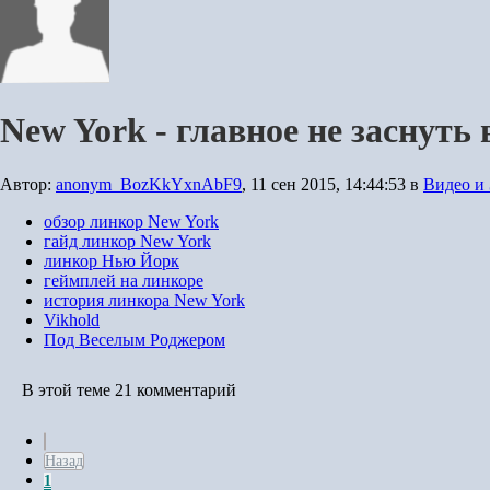
New York - главное не заснуть 
Автор:
anonym_BozKkYxnAbF9
,
11 сен 2015, 14:44:53
в
Видео и 
обзор линкор New York
гайд линкор New York
линкор Нью Йорк
геймплей на линкоре
история линкора New York
Vikhold
Под Веселым Роджером
В этой теме 21 комментарий
Назад
1