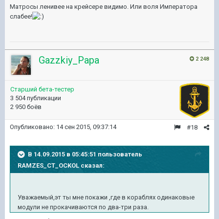
Матросы ленивее на крейсере видимо. Или воля Императора
слабее!
Gazzkiy_Papa
2 248
Старший бета-тестер
3 504 публикации
2 950 боёв
Опубликовано:
14 сен 2015, 09:37:14
#18
В 14.09.2015 в 05:45:51 пользователь
RAMZES_CT_OCKOL сказал:
Уважаемый,эт ты мне покажи ,где в кораблях одинаковые
модули не прокачиваются по два-три раза.