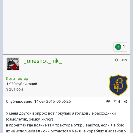
1
_oneshot_nik_
1 499
Бета-тестер
1 929 публикаций
3 281 бой
Опубликовано:
14 сен 2015, 06:56:25
#14
У меня другой вопрос: вот покупаю я голдовые расходники
(самолётик, ремку, хилку)
в проектах где всякие там трактора открываются, если я в бою
их не использовал - они остаются у меня, в кораблях я их заново