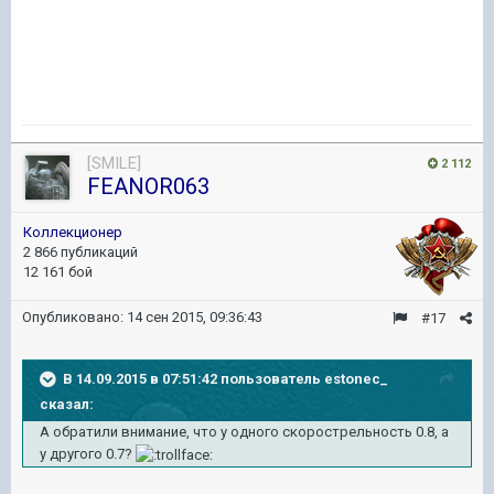
[SMILE]
2 112
FEANOR063
Коллекционер
2 866 публикаций
12 161 бой
Опубликовано:
14 сен 2015, 09:36:43
#17
В 14.09.2015 в 07:51:42 пользователь estonec_
сказал:
А обратили внимание, что у одного скорострельность 0.8, а
у другого 0.7?