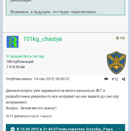
реализации.
Возможно, в будущем, это будет пересмотрено.
101kg_chastya
155
Старший бета-тестер
180 публикаций
7 016 боёв
Опубликовано:
14 сен 2015, 05:45:51
#12
Данный вопрос уже задавался на много раньше,на ЗБТ и
разработчики уверяли,что все исправят-ну как видите до сих пор
исправляют.
Вопрос: Зачем им это нужно?
05:47 Добавлено спустя 1 минуту
В 13.09.2015 в 21:44:57 пользователь Gazzkiy_Papa