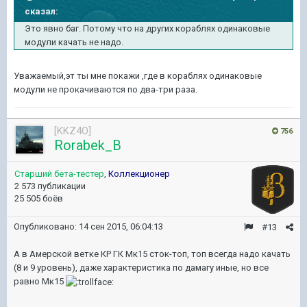
сказал:
Это явно баг. Потому что на других кораблях одинаковые
модули качать не надо.
Уважаемый,эт ты мне покажи ,где в кораблях одинаковые
модули не прокачиваются по два-три раза.
[KKZ4O]
756
Rorabek_B
Старший бета-тестер
,
Коллекционер
2 573 публикации
25 505 боёв
Опубликовано:
14 сен 2015, 06:04:13
#13
А в Амерской ветке КР ГК Мк15 сток-топ, топ всегда надо качать
(8 и 9 уровень), даже характеристика по дамагу иные, но все
равно Мк15