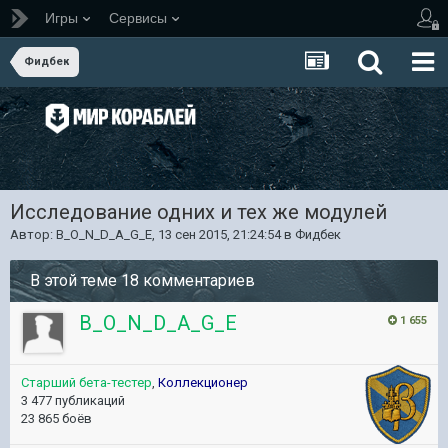
Игры
Сервисы
Фидбек
Исследование одних и тех же модулей
Автор:
B_O_N_D_A_G_E
,
13 сен 2015, 21:24:54
в
Фидбек
В этой теме 18 комментариев
B_O_N_D_A_G_E
1 655
Старший бета-тестер
,
Коллекционер
3 477 публикаций
23 865 боёв