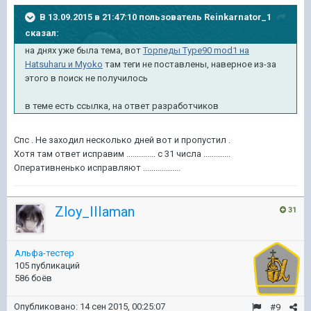
В 13.09.2015 в 21:47:10 пользователь Reinkarnator_1
сказал:
на днях уже была тема, вот
Торпеды Type90 mod1 на
Hatsuharu и Myoko
там теги не поставлены, наверное из-за
этого в поиск не получилось
в теме есть ссылка, на ответ разработчиков
Спс . Не заходил несколько дней вот и пропустил .
Хотя там ответ исправим .............. с 31 числа .............
Оперативненько исправляют ..................
Zloy_IIIaman
31
Альфа-тестер
105 публикаций
586 боёв
Опубликовано:
14 сен 2015, 00:25:07
#9