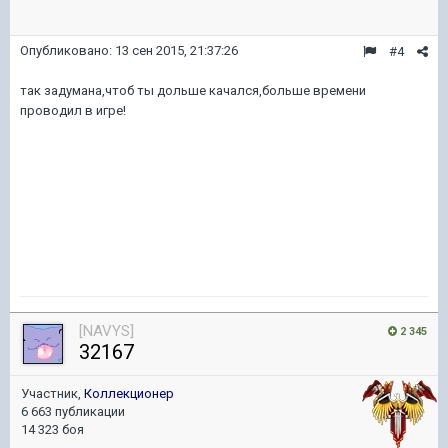
Опубликовано:
13 сен 2015, 21:37:26
#4
так задумана,чтоб ты дольше качался,больше времени
проводил в игре!
[NAVYS]
2 345
32167
Участник,
Коллекционер
6 663 публикации
14 323 боя