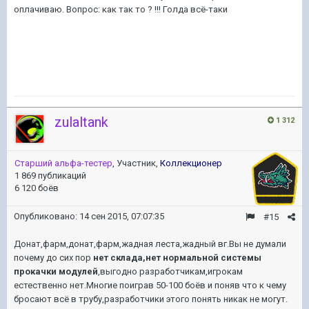
оплачиваю. Вопрос: как так то ? !!! Голда всё-таки
zulaltank
1 312
Старший альфа-тестер
, Участник,
Коллекционер
1 869 публикаций
6 120 боёв
Опубликовано:
14 сен 2015, 07:07:35
#15
Донат,фарм,донат,фарм,жадная леста,жадный вг.Вы не думали
почему до сих пор
нет склада,нет нормальной системы
прокачки модулей
,выгодно разработчикам,игрокам
естественно нет.Многие поиграв 50-100 боёв и поняв что к чему
бросают всё в трубу,разработчики этого понять никак не могут.