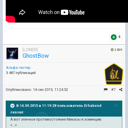
4
[LONER]
2 839
GhostBow
Альфа-тестер
3 487 публикаций
Опубликовано:
14 сен 2015, 11:24:52
#7
В 14.09.2015 в 11:19:28 пользователь Erhabend
сказал:
А вот эпичное противостояние Микасы и эсминцев:
<...>