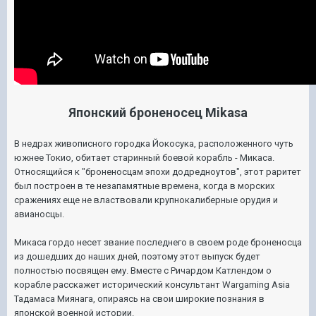
Японский броненосец Mikasa
В недрах живописного городка Йокосука, расположенного чуть
южнее Токио, обитает старинный боевой корабль - Микаса.
Относящийся к "броненосцам эпохи додредноутов", этот раритет
был построен в те незапамятные времена, когда в морских
сражениях еще не властвовали крупнокалиберные орудия и
авианосцы.
Микаса гордо несет звание последнего в своем роде броненосца
из дошедших до наших дней, поэтому этот выпуск будет
полностью посвящен ему. Вместе с Ричардом Катлендом о
корабле расскажет исторический консультант Wargaming Asia
Тадамаса Миянага, опираясь на свои широкие познания в
японской военной истории.