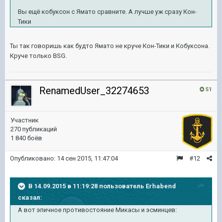
Вы ещё кобуксон с Ямато сравните. А лучше уж сразу Кон-
Тики
Ты так говоришь как будто Ямато не круче Кон-Тики и Кобуксона.
Круче только BSG.
RenamedUser_32274653
51
Участник
270 публикаций
1 840 боёв
Опубликовано:
14 сен 2015, 11:47:04
#12
В 14.09.2015 в 11:19:28 пользователь Erhabend
сказал:
А вот эпичное противостояние Микасы и эсминцев: