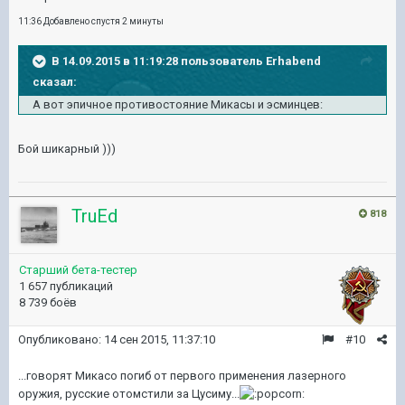
11:36 Добавлено спустя 2 минуты
В 14.09.2015 в 11:19:28 пользователь Erhabend
сказал:
А вот эпичное противостояние Микасы и эсминцев:
Бой шикарный )))
TruEd
818
Старший бета-тестер
1 657 публикаций
8 739 боёв
Опубликовано:
14 сен 2015, 11:37:10
#10
...говорят Микасо погиб от первого применения лазерного
оружия, русские отомстили за Цусиму...