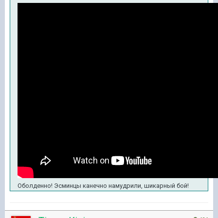
Оболденно! Эсминцы канечно намудрили, шикарный бой!