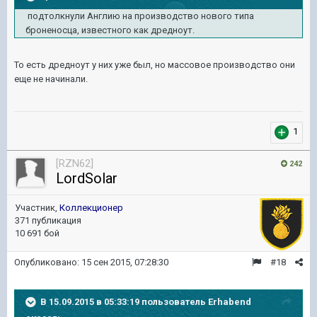
подтолкнули Англию на производство нового типа
броненосца, известного как дредноут.
То есть дредноут у них уже был, но массовое производство они
еще не начинали.
1
[RZN62]
242
LordSolar
Участник,
Коллекционер
371 публикация
10 691 бой
Опубликовано:
15 сен 2015, 07:28:30
#18
В 15.09.2015 в 05:33:19 пользователь Erhabend