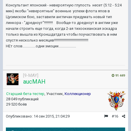
Консультант японский - невероятную глупость несет (5:12 - 5:24
мин) якобы "невероятные" военные успехи флота япов в
Цусимском бою, заставили англичан придумать новый тип
линкора - "дредноут"!!!!!!!!!! Вообще-то дредноут в англии уже
начали строить еще тогда, когда 2-ая тихоокеанская эскадра
только вышла из Кроншдатдата чтобы поучаствовать в нем
спустя несколько месяцев!!!!!!!!!!!!!!!!!!!!!!!!!!!!!!!!!!!!!!!
НЕт слов...............одни эмоции....................
[9-MAY]
91 449
aucMAH
Старший бета-тестер
, Участник,
Коллекционер
28 049 публикаций
29 520 боёв
Опубликовано:
14 сен 2015, 21:04:29
#16