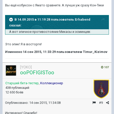
Вы ещё кобуксон с Ямато сравните. А лучше уж сразу Кон-Тики
В 14.09.2015 в 11:19:28 пользователь Erhabend
сказал:
А вот эпичное противостояние Микасы и эсминцев:
Это эпик! Я в восторге!
Изменено
14 сен 2015, 11:33:29
пользователем Timur_Kizimov
[YOKO]
107
ooPOFIGISToo
Старший бета-тестер
,
Коллекционер
438 публикаций
12 650 боёв
Опубликовано:
14 сен 2015, 11:34:08
#9
Интересно! Спасибо!