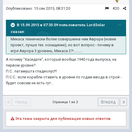
Опубликовано:
15 сен 2015, 08:31:20
#20
В 15.09.2015 в 07:35:09 пользователь LordSolar
сказал:
Микаса технически более совершенна чем Аврора (новее
проект, лучше тех. оснащение), но вот вопрос - почему в
игре Аврора 3 уровень, Микаса 2?!..........
А почему "Хасидате", который вообще 1940 года выпуска, на
первом уровне?
П.С.: патамушта гладиолус!!!
П.С.С.: если корабли ставить в уровни по годам ввода в строй -
будет совсем не есть гут...
Назад
Вперёд
Страница 1 из 2
Эта тема закрыта для публикации новых ответов.