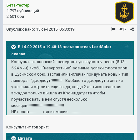
Бета-тестер
1 797 публикаций
2 501 бой
Опубликовано:
15 сен 2015, 05:33:19
#17
В 14.09.2015 в 19:48:13 пользователь LordSolar
сказал:
Консультант японский - невероятную глупость несет (5:12 -
5:24 мин) якобы "невероятные" военные успехи флота япов
в Цусимском бою, заставили англичан придумать новый тип
линкора - "дредноут"!!!!!!!!!! Вообще-то дредноут в англии
уже начали строить еще тогда, когда 2-ая тихоокеанская
эскадра только вышла из Кроншдатдата чтобы
поучаствовать в нем спустя несколько
месяцев!!!!!!!!!!!!!!!!!!!!!!!!!!!!!!!!!!!!!!!
НЕт слов...............одни эмоции....................
Консультант говорит:
Цитата