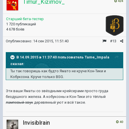
Timur_Kizimov_
424
Старший бета-тестер
1 720 публикаций
4 678 боёв
Опубликовано:
14 сен 2015, 11:51:40
#13
В 14.09.2015 в 11:37:40 пользователь Tame_Impala
сказал:
Ты так говоришь как будто Ямато не круче Кон-Тики и
Кобуксона. Круче только BSG.
Эти ваши Яматы со звёздными крейсерами просто груда
бездушного железа. А кобуксоны и Кон-Тики это тёплый
ламповый звук
деревянный уют и всё такое.
Invisiblrain
40