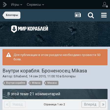
Игры
Сервисы
Блогеры
Для публикации в этом разделе необходимо провести 50
боёв.
Внутри корабля. Броненосец Mikasa
Автор:
Erhabend
,
14 сен 2015, 11:00:10
в
Блогеры
Внутри корабля
Mikasa
Микаса
В этой теме 21 комментарий
Назад
Вперёд
Страница 1 из 2