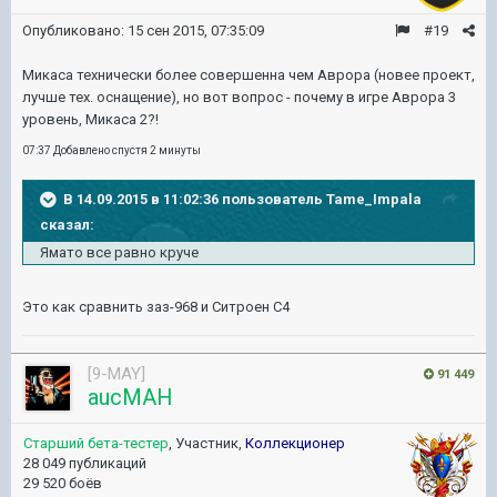
Опубликовано:
15 сен 2015, 07:35:09
#19
Микаса технически более совершенна чем Аврора (новее проект,
лучше тех. оснащение), но вот вопрос - почему в игре Аврора 3
уровень, Микаса 2?!
07:37 Добавлено спустя 2 минуты
В 14.09.2015 в 11:02:36 пользователь Tame_Impala
сказал:
Ямато все равно круче
Это как сравнить заз-968 и Ситроен С4
[9-MAY]
91 449
aucMAH
Старший бета-тестер
, Участник,
Коллекционер
28 049 публикаций
29 520 боёв