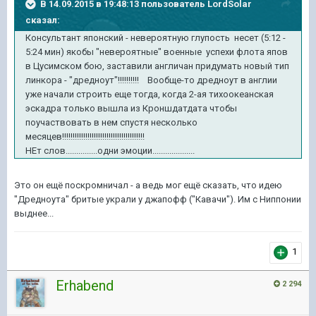
В 14.09.2015 в 19:48:13 пользователь LordSolar
сказал:
Консультант японский - невероятную глупость несет (5:12 -
5:24 мин) якобы "невероятные" военные успехи флота япов
в Цусимском бою, заставили англичан придумать новый тип
линкора - "дредноут"!!!!!!!!!! Вообще-то дредноут в англии
уже начали строить еще тогда, когда 2-ая тихоокеанская
эскадра только вышла из Кроншдатдата чтобы
поучаствовать в нем спустя несколько
месяцев!!!!!!!!!!!!!!!!!!!!!!!!!!!!!!!!!!!!!!!
НЕт слов...............одни эмоции....................
Это он ещё поскромничал - а ведь мог ещё сказать, что идею
"Дредноута" бритые украли у джапофф ("Кавачи"). Им с Ниппонии
выднее...
1
Erhabend
2 294