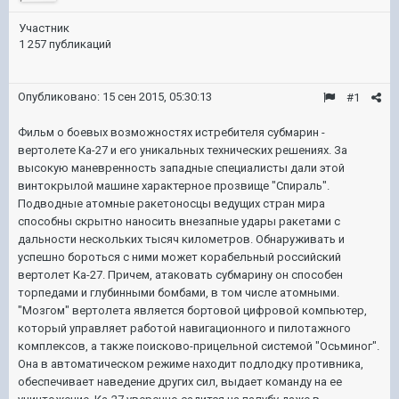
Участник
1 257 публикаций
Опубликовано:
15 сен 2015, 05:30:13
#1
Фильм о боевых возможностях истребителя субмарин -
вертолете Ка-27 и его уникальных технических решениях. За
высокую манeвренность западные специалисты дали этой
винтокрылой машине характерное прозвище "Спираль".
Подводные атомные ракетоносцы ведущих стран мира
способны скрытно наносить внезапные удары ракетами с
дальности нескольких тысяч километров. Обнаруживать и
успешно бороться с ними может корабельный российский
вертолeт Ка-27. Причeм, атаковать субмарину он способен
торпедами и глубинными бомбами, в том числе атомными.
"Мозгом" вертолeта является бортовой цифровой компьютер,
который управляет работой навигационного и пилотажного
комплексов, а также поисково-прицельной системой "Осьминог".
Она в автоматическом режиме находит подлодку противника,
обеспечивает наведение других сил, выдаeт команду на еe