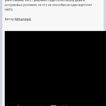
уничтожение. Ка-27 уверенно садится на палубу даже в
штормовых условиях, на что не способен ни один вертолeт
НАТО.
Автор:
MrKarnawal