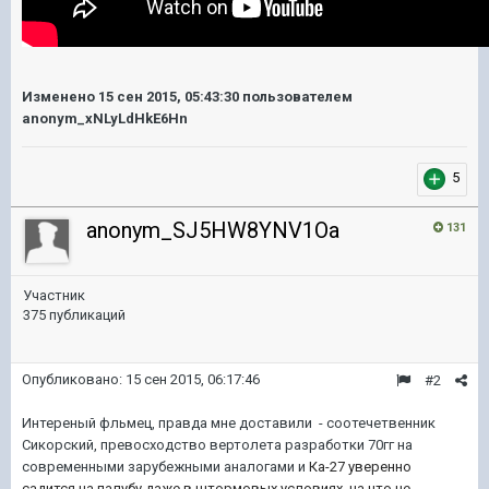
Изменено
15 сен 2015, 05:43:30
пользователем
anonym_xNLyLdHkE6Hn
5
anonym_SJ5HW8YNV1Oa
131
Участник
375 публикаций
Опубликовано:
15 сен 2015, 06:17:46
#2
Интереный фльмец, правда мне доставили - соотечетвенник
Сикорский, превосходство вертолета разработки 70гг на
современными зарубежными аналогами и
Ка-27 уверенно
садится на палубу даже в штормовых условиях, на что не