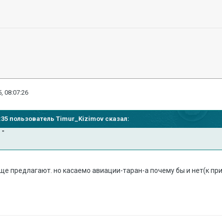
, 08:07:26
01:35 пользователь Timur_Kizimov сказал:
р
"
еще предлагают. но касаемо авиации-таран-а почему бы и нет(к пр