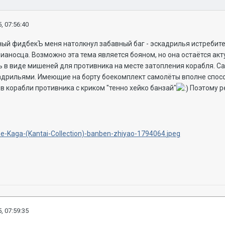
, 07:56:40
ный фидбекЪ меня натолкнул забавный баг - эскадрилья истребит
аносца. Возможно эта тема является бояном, но она остаётся акту
ь в виде мишеней для противника на месте затопления корабля. 
адрильями. Имеющие на борту боекомплект самолёты вполне спосо
 в корабли противника с криком "тенно хейко банзай"
Поэтому р
, 07:59:35