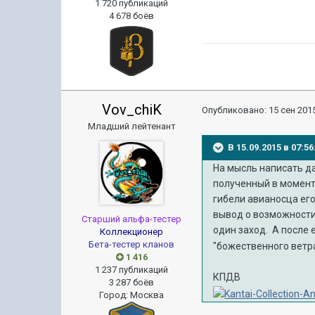
1 720 публикаций
4 678 боёв
Vov_chiK
Опубликовано:
15 сен 2015
Младший лейтенант
В 15.09.2015 в 07:
На мысль написать д
полученный в момент 
гибели авианосца его
вывод о возможности
Старший альфа-тестер
один заход. А после 
Коллекционер
Бета-тестер кланов
"божественного ветр
1 416
1 237 публикаций
КПДВ
3 287 боёв
Город
:
Москва