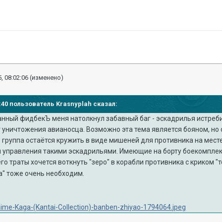
, 08:02:06
(изменено)
56:40 пользователь Krasnyplah сказал:
анный фидбекЪ меня натолкнул забавный баг - эскадрилья истреб
уничтожения авианосца. Возможно эта тема является бояном, но о
 группа остаётся кружить в виде мишеней для противника на мест
 управления такими эскадрильями. Имеющие на борту боекомпле
его траты хочется воткнуть "зеро" в корабли противника с криком "
а" тоже очень необходим.