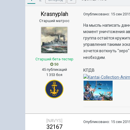
Krasnyplah
Опубликовано:
15 сен 2015
Старший матрос
На мысль написать дан
момент уничтожения ави
группа остаётся кружит
управления такими эск
хочется воткнуть "зеро"
необходим.
Старший бета-тестер
50
45 публикаций
КПДВ
1 353 боя
[NAVYS]
Опубликовано:
15 сен 2015
32167