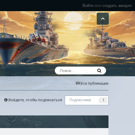
Войти
или
создать аккаунт
Все публикации
Войдите, чтобы подписаться
Подписчики
1