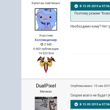
Капитан-лейтенант
В 15.09.2015 в 07:
Поэтому режим "боже
Необходимо кому? Нет у
Участник
Коллекционер
2 345
6 663 публикации
14 323 боя
DualPixel
Опубликовано:
15 сен 2015
Мичман
Скорее всего не будет (
В 15.09.2015 в 07: