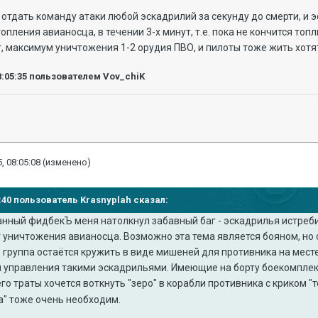
 отдать команду атаки любой эскадрилий за секунду до смерти, и э
пления авианосца, в течении 3-х минут, т.е. пока не кончится топл
т, максимум уничтожения 1-2 орудия ПВО, и пилоты тоже жить хотя
8:05:35
пользователем Vov_chiK
, 08:05:08
(изменено)
56:40 пользователь Krasnyplah сказал:
анный фидбекЪ меня натолкнул забавный баг - эскадрилья истреб
уничтожения авианосца. Возможно эта тема является бояном, но о
 группа остаётся кружить в виде мишеней для противника на мест
 управления такими эскадрильями. Имеющие на борту боекомпле
его траты хочется воткнуть "зеро" в корабли противника с криком "
а" тоже очень необходим.