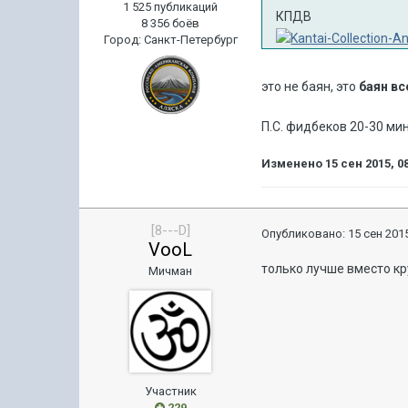
1 525 публикаций
КПДВ
8 356 боёв
Город
:
Санкт-Петербург
это не баян, это
баян вс
П.С. фидбеков 20-30 ми
Изменено
15 сен 2015, 0
[8---D]
Опубликовано:
15 сен 2015
VooL
только лучше вместо кр
Мичман
Участник
229