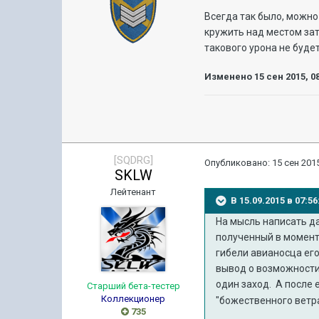
Всегда так было, можно
кружить над местом зато
такового урона не буде
Изменено
15 сен 2015, 0
[SQDRG]
Опубликовано:
15 сен 2015
SKLW
Лейтенант
В 15.09.2015 в 07:
На мысль написать д
полученный в момент 
гибели авианосца его
вывод о возможности
один заход. А после 
Старший бета-тестер
Коллекционер
"божественного ветр
735