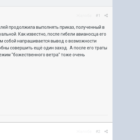
Жалоба
#1
елей продолжила выполнять приказ, полученный в
альной. Как известно, после гибели авианосца его
Сам собой напрашивается вывод о возможности
бны совершить ещё один заход. А после его траты
ежим "божественного ветра" тоже очень
Жалоба
#2