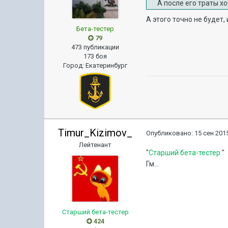
А после его траты хо
А этого точно не будет,
Бета-тестер
79
473 публикации
173 боя
Город
:
Екатеринбург
Timur_Kizimov_
Опубликовано:
15 сен 2015
Лейтенант
"
Старший бета-тестер
"
Гм...
Старший бета-тестер
424