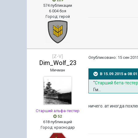
574 публикации
6 004 боя
Город
:
герой
[Z-V]
Опубликовано:
15 сен 2015
Dim_Wolf_23
Мичман
В 15.09.2015 в 08:
"
Старший бета-тесте
Гм...
ничего. ат иногда похл
Старший альфа-тестер
52
618 публикаций
Город
:
краснодар