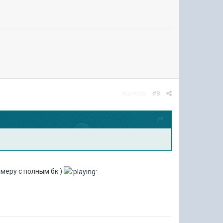
Жалоба
#8
имеру с полным бк )