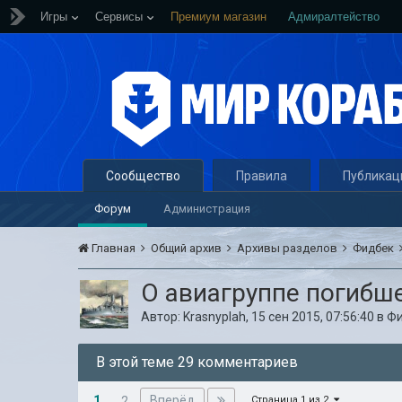
Игры
Сервисы
Премиум магазин
Адмиралтейство
Сообщество
Правила
Публикац
Форум
Администрация
Главная
Общий архив
Архивы разделов
Фидбек
О авиагруппе погибш
Автор:
Krasnyplah
,
15 сен 2015, 07:56:40
в
Ф
В этой теме 29 комментариев
1
Вперёд
2
Страница 1 из 2