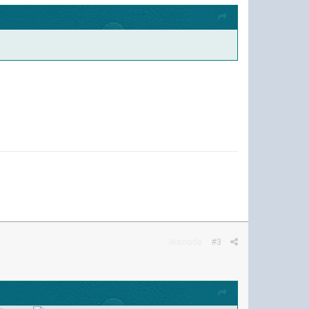
Жалоба
#3