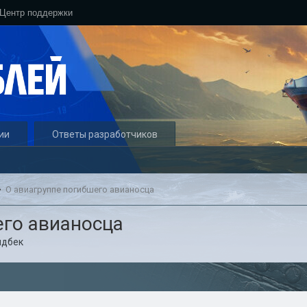
Центр поддержки
ии
Ответы разработчиков
О авиагруппе погибшего авианосца
его авианосца
идбек