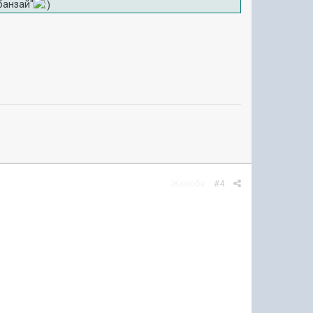
банзай"
Жалоба
#4