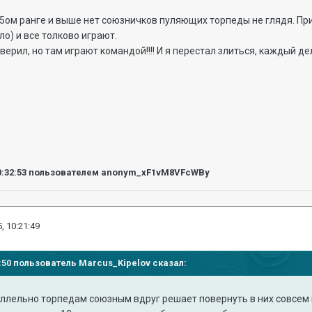
 15ом ранге и выше нет союзничков пуляющих торпеды не глядя. При
ло) и все толково играют.
оверил, но там играют командой!!!! И я перестал злиться, каждый д
0:32:53
пользователем anonym_xF1vM8VFcWBy
, 10:21:49
06:50 пользователь Marcus_Kipelov сказал:
раллельно торпедам союзным вдруг решает повернуть в них совсем