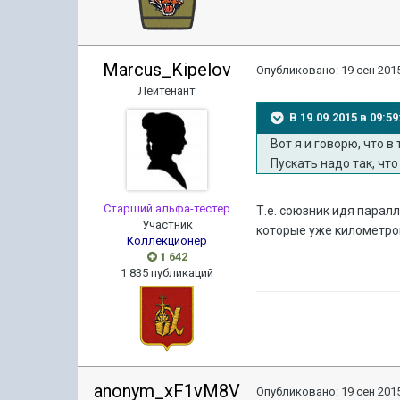
Marcus_Kipelov
Опубликовано:
19 сен 2015
Лейтенант
В 19.09.2015 в 09:5
Вот я и говорю, что в
Пускать надо так, чт
Старший альфа-тестер
Т.е. союзник идя парал
Участник
которые уже километров
Коллекционер
1 642
1 835 публикаций
anonym_xF1vM8V
Опубликовано:
19 сен 2015