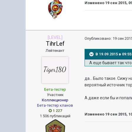
Изменено
19 сен 2015, 0
[LEVEL]
Опубликовано:
19 сен 2015
TihrLef
Лейтенант
В 19.09.2015 в 09:
А еще бывает так чт
да... Было такое. Сижу
вероятный источник торп
Бета-тестер
Участник
А даже если бы и попали
Коллекционер
Бета-тестер кланов
1 227
Изменено
19 сен 2015, 1
1 506 публикаций