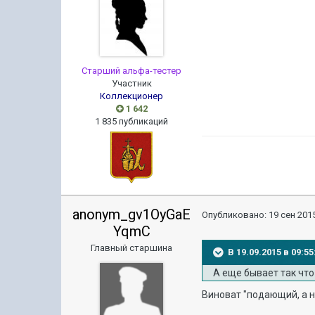
Старший альфа-тестер
Участник
Коллекционер
1 642
1 835 публикаций
anonym_gv1OyGaE
Опубликовано:
19 сен 2015
YqmC
Главный старшина
В 19.09.2015 в 09:
А еще бывает так чт
Виноват "подающий, а 