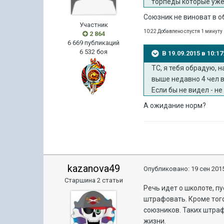
торпеды которые уже
Союзник не виноват в о
Участник
10:22 Добавлено спустя 1 минуту
2 864
6 669 публикаций
6 532 боя
В 19.09.2015 в 10:
ТС, я тебя обрадую, 
выше недавно 4 чел в
Если бы не видел - н
А ожидание норм?
kazanova49
Опубликовано:
19 сен 2015
Старшина 2 статьи
Речь идет о школоте, п
штрафовать. Кроме того
союзников. Таких штраф
жизни.