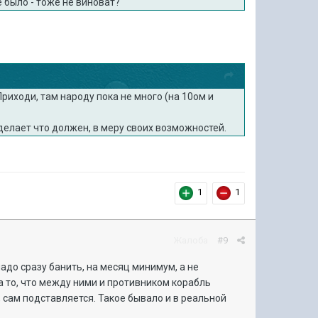
 было - тоже не виноват?
риходи, там народу пока не много (на 10ом и
й делает что должен, в меру своих возможностей.
1
1
Жалоба
#9
адо сразу банить, на месяц минимум, а не
а то, что между ними и противником корабль
 сам подставляется. Такое бывало и в реальной