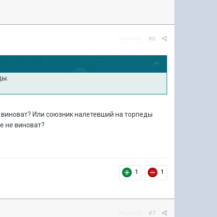
Жалоба
#6
ды.
е виноват? Или союзник налетевший на торпеды
е не виноват?
1
1
Жалоба
#7