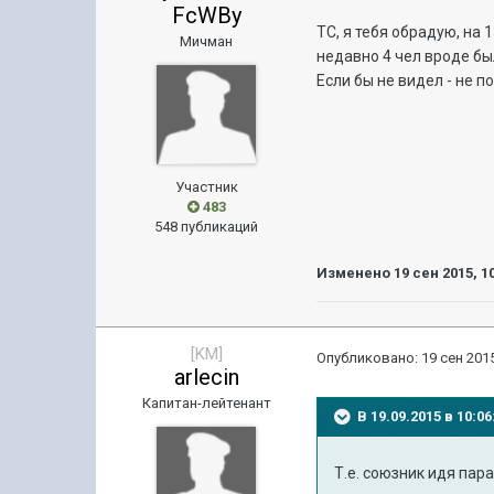
FcWBy
ТС, я тебя обрадую, на
Мичман
недавно 4 чел вроде бы
Если бы не видел - не п
Участник
483
548 публикаций
Изменено
19 сен 2015, 1
[KM]
Опубликовано:
19 сен 2015
arlecin
Капитан-лейтенант
В 19.09.2015 в 10:
Т.е. союзник идя па