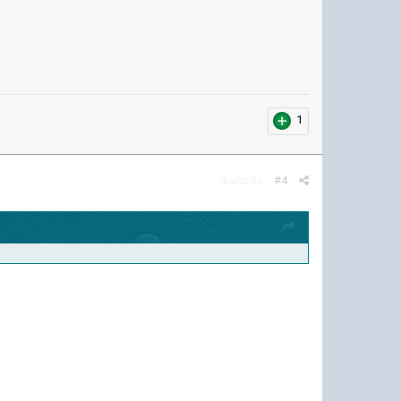
1
Жалоба
#4
.