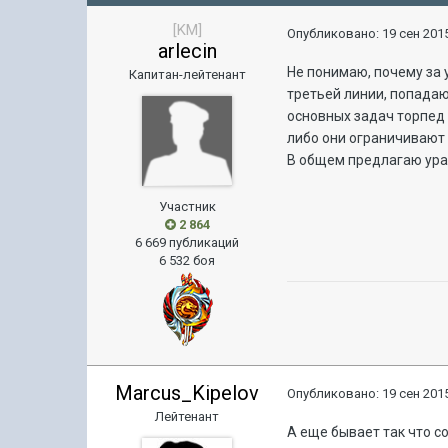
[KM]
Опубликовано:
19 сен 2015
arlecin
Не понимаю, почему за 
Капитан-лейтенант
третьей линии, попадаю
основных задач торпед 
либо они ограничивают 
В общем предлагаю урав
Участник
2 864
6 669 публикаций
6 532 боя
Marcus_Kipelov
Опубликовано:
19 сен 2015
Лейтенант
А еще бывает так что с