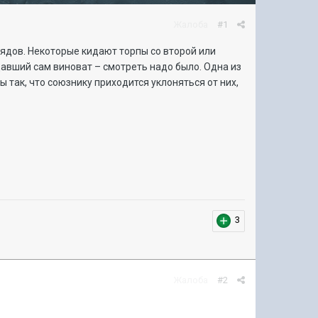
Жалоба
#1
рядов. Некоторые кидают торпы со второй или
авший сам виноват – смотреть надо было. Одна из
 так, что союзнику приходится уклоняться от них,
3
Жалоба
#2