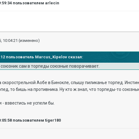
9:59:34
пользователем arlecin
, 10:04:21
(изменено)
55:12 пользователь Marcus_Kipelov сказал:
о союзник сам в торпеды союзные поворачивает.
 на скорострельной Аобе в Бинокле, слышу пиликанье торпед. Инст
ед, то бишь на противника. Ну кто ж знал, что торпеды-то союзные
 - взвестись не успели бы.
0:05:58
пользователем tiger180