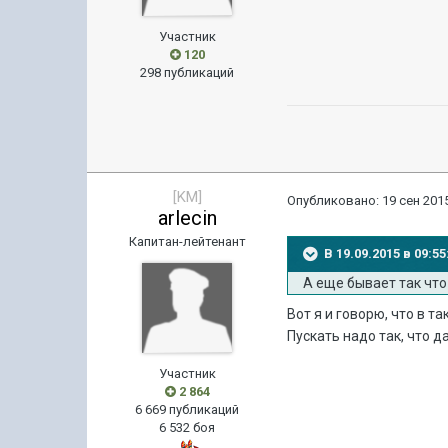
Участник
120
298 публикаций
[KM]
Опубликовано:
19 сен 2015
arlecin
Капитан-лейтенант
В 19.09.2015 в 09:
А еще бывает так чт
Вот я и говорю, что в т
Пускать надо так, что д
Участник
2 864
6 669 публикаций
6 532 боя