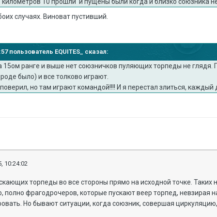
 километров 10 прошли и пущены были когда и близко союзника не
боих случаях. Виноват пустивший.
17:57 пользователь EQUITES_ сказал:
на 15ом ранге и выше нет союзничков пуляющих торпеды не глядя. П
роде было) и все толково играют.
е поверил, но там играют командой!!!! И я перестал злиться, кажды
, 10:24:02
ускающих торпеды во все стороны прямо на исходной точке. Таких н
, полно фрагодрочеров, которые пускают веер торпед, невзирая н
овать. Но бывают ситуации, когда союзник, совершая циркуляцию,