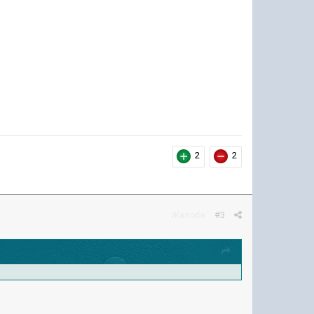
2
2
Жалоба
#3