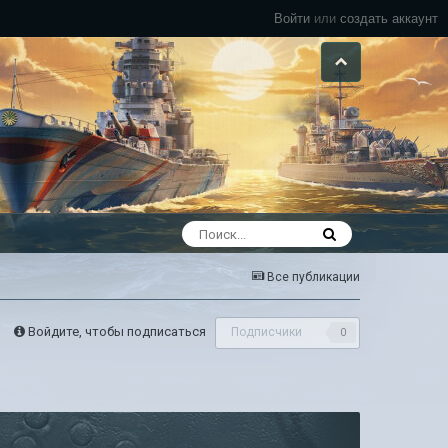
Войти
или
создать аккаунт
Все публикации
Войдите, чтобы подписаться
Подписчики
0