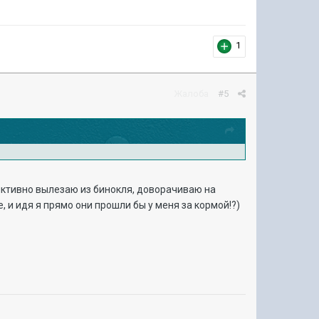
1
Жалоба
#5
инктивно вылезаю из бинокля, доворачиваю на
, и идя я прямо они прошли бы у меня за кормой!?)