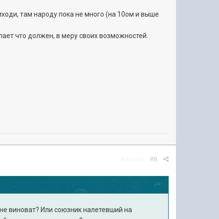
ходи, там народу пока не много (на 10ом и выше
елает что должен, в меру своих возможностей.
Жалоба
#8
 не виноват? Или союзник налетевший на