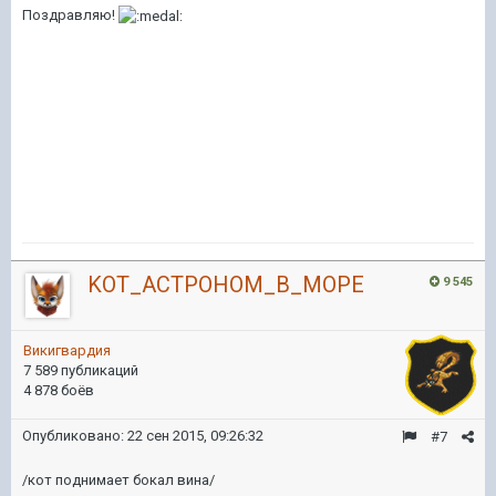
Поздравляю!
KOT_ACTPOHOM_B_MOPE
9 545
Викигвардия
7 589 публикаций
4 878 боёв
Опубликовано:
22 сен 2015, 09:26:32
#7
/кот поднимает бокал вина/