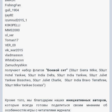
BelKon
FishingFan
gull_1904
ijay82
izumrud2015_1
K0K0PELLI
MMS2000
ol_ver
Tomas17
VER_03
vik_war2015
vladmasson
WhiteDracon
Zamuchryshkin
получают набор флагов
"Боевой сет"
(50шт Sierra Mike, 50шт
Hotel Yankee, 50шт India Delta, 50шт India Yankee, 50шт Juliet
Yankee Bissotwo, 50шт Juliet Charlie, 50шт India Bravo Terrathree,
50шт Mike Yankee Soxisix")
Кроме того, мы благодарим наших
инициативных авторов,
которые всегда готовы поделиться своим мнением об
особенностях игры с читателями журнала: