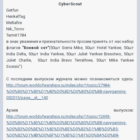
CyberScout
Getfun
HenkelTag
Meltafire
Nik_Torov
Termit1784
в знак уважения и признательности просим принять от нас набор
флагов
"Боевой сет"
(50шт Sierra Mike, 50шт Hotel Yankee, 50шт
India Delta, 50шт India Yankee, 50шт Juliet Yankee Bissotwo, 50шт
Juliet Charlie, 50шт India Bravo Terrathree, 50шт Mike Yankee
Soxisix")
С последним выпуском журнала можно познакомиться здесь:
http://forum.worldofwarships.ru/index.php?/topic/27984-
%D0%B6%D1%83%D1%80%D0%BD%D0%B0%D0%BB-navygaming-
052015/page__st__140
Архив выпусков:
http://forum.worldofwarships.ru/index.php?/topic/12693-
%D0%B6%D1%83%D1%80%D0%BD%D0%B0%D0%BB-navygaming-
%D0%B3%D0%BE%D1%82%D0%BE%D0%B2%D1%8B%D0%B5-
%D0%B2%D1%8B%D0%BF%D1%83%D1%81%D0%BA%D0%B8-