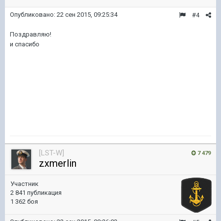
Опубликовано:
22 сен 2015, 09:25:34
#4
Поздравляю!
и спасибо
[LST-W]
7 479
zxmerlin
Участник
2 841 публикация
1 362 боя