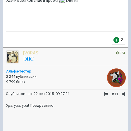
Удачи всей команде и проекту
2
[VORAS]
583
D0C
Альфа-тестер
2 244 публикации
9 799 боёв
Опубликовано:
22 сен 2015, 09:27:21
#11
Ура, ура, ура! Поздравляю!