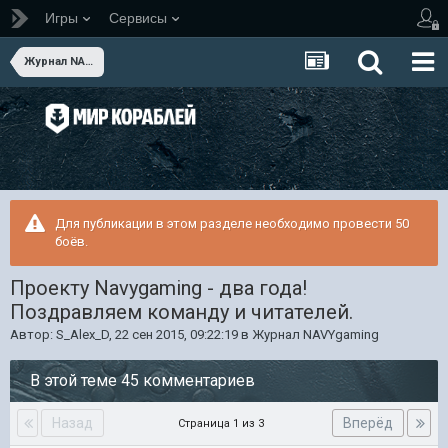
Игры
Сервисы
Журнал NAVYgaming
Для публикации в этом разделе необходимо провести 50
боёв.
Проекту Navygaming - два года!
Поздравляем команду и читателей.
Автор:
S_Alex_D
,
22 сен 2015, 09:22:19
в
Журнал NAVYgaming
В этой теме 45 комментариев
Назад
Вперёд
Страница 1 из 3