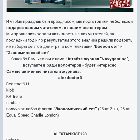
И чтобы праздник был праздником, мы подготовили
небольшой
подарок нашим читателям, и нашим волонтерам.
Мы проанализировали активность наших читателей, за
последний год и по результатам этого анализа решили подарить
им наборы флагов для игры в комплектации
"Боевой сет
" и
"
Экономический сет
".
Спасибо Вам, что вы с нами.
Читайте журнал "Navygaming"
,
вступайте в ряды волонтеров - будет интересно.
Самые активные читатели журнала:
alexdoctor3
Begemot911
kibb
KR_Irene
strufian
получают набор флагов
"Экономический сет"
(25шт Zulu, 25шт
Equal Speed Charlie London)
ALEXTANKIST123