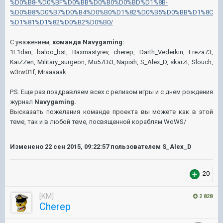
%D0%B8-%D0%BF%D0%BB%D0%B0%D0%BD%D1%8B-
%D0%B8%D0%B7%D0%B4%D0%B0%D1%82%D0%B5%D0%BB%D1%8C
%D1%81%D1%82%D0%B2%D0%B0/
С уважением,
команда Navygaming:
1L1dan, baloo_bst, Baxmastyrev, cherep, Darth_Vederkin, Freza73,
KaiZZen, Military_surgeon, Mu57Di3, Napish, S_Alex_D, skarzt, Slouch,
w3rw01f, Mraaaaak
P.S. Еще раз поздравляем всех с релизом игры и с днем рождения
журнал
Navygaming.
Высказать пожелания команде проекта вы можете как в этой
теме, так и в любой теме, посвященной кораблям WoWS/
Изменено
22 сен 2015, 09:22:57
пользователем S_Alex_D
20
[KM]
2 828
Cherep