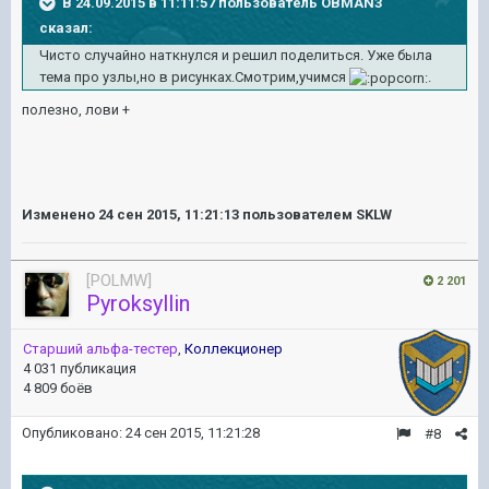
В 24.09.2015 в 11:11:57 пользователь OBMAN3
сказал:
Чисто случайно наткнулся и решил поделиться. Уже была
тема про узлы,но в рисунках.Смотрим,учимся
.
полезно, лови +
Изменено
24 сен 2015, 11:21:13
пользователем SKLW
[POLMW]
2 201
Pyroksyllin
Старший альфа-тестер
,
Коллекционер
4 031 публикация
4 809 боёв
Опубликовано:
24 сен 2015, 11:21:28
#8