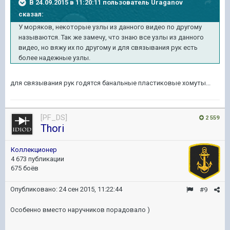
В 24.09.2015 в 11:20:11 пользователь Uraganov
сказал:
У моряков, некоторые узлы из данного видео по другому
называются. Так же замечу, что знаю все узлы из данного
видео, но вяжу их по другому и для связывания рук есть
более надежные узлы.
для связывания рук годятся банальные пластиковые хомуты...
[PF_DS]
2 559
Thori
Коллекционер
4 673 публикации
675 боёв
Опубликовано:
24 сен 2015, 11:22:44
#9
Особенно вместо наручников порадовало )