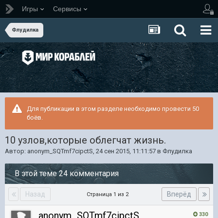
Игры
Сервисы
Флудилка
Для публикации в этом разделе необходимо провести 50
боёв.
10 узлов,которые облегчат жизнь.
Автор:
anonym_SQTmf7cipctS
,
24 сен 2015, 11:11:57
в
Флудилка
В этой теме 24 комментария
Назад
Вперёд
Страница 1 из 2
anonym_SQTmf7cipctS
330