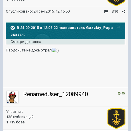
Опубликовано:
24 сен 2015, 12:15:50
#19
В 24.09.2015 в 12:06:22 пользователь Gazzkiy_Papa
сказал:
Смотри до конца
Пардоньте не досмотрел
RenamedUser_12089940
45
Участник
138 публикаций
1 719 боёв