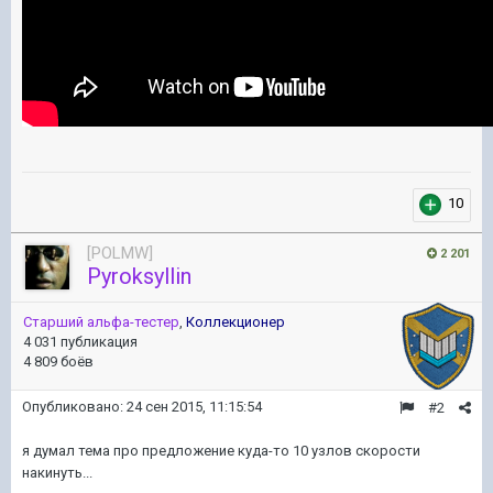
10
[POLMW]
2 201
Pyroksyllin
Старший альфа-тестер
,
Коллекционер
4 031 публикация
4 809 боёв
Опубликовано:
24 сен 2015, 11:15:54
#2
я думал тема про предложение куда-то 10 узлов скорости
накинуть...