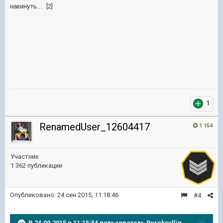
накинуть...
[2]
1
RenamedUser_12604417
1 154
Участник
1 362 публикации
Опубликовано:
24 сен 2015, 11:18:46
#4
В 24.09.2015 в 11:15:54 пользователь Pyroksyllin