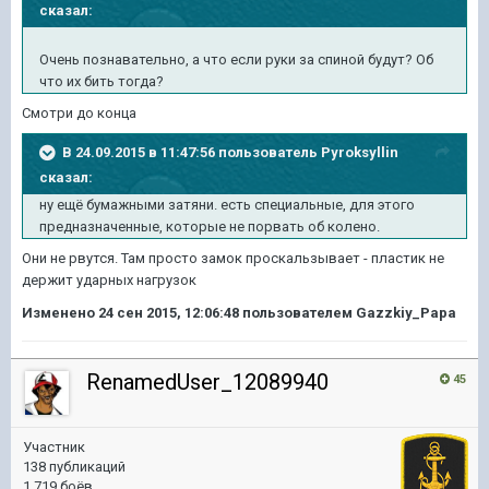
сказал:
Очень познавательно, а что если руки за спиной будут? Об
что их бить тогда?
Смотри до конца
В 24.09.2015 в 11:47:56 пользователь Pyroksyllin
сказал:
ну ещё бумажными затяни. есть специальные, для этого
предназначенные, которые не порвать об колено.
Они не рвутся. Там просто замок проскальзывает - пластик не
держит ударных нагрузок
Изменено
24 сен 2015, 12:06:48
пользователем Gazzkiy_Papa
RenamedUser_12089940
45
Участник
138 публикаций
1 719 боёв