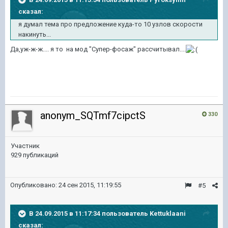
сказал:
я думал тема про предложение куда-то 10 узлов скорости
накинуть...
Да,уж-ж-ж.... я то на мод "Супер-фосаж" рассчитывал....
anonym_SQTmf7cipctS
330
Участник
929 публикаций
Опубликовано:
24 сен 2015, 11:19:55
#5
В 24.09.2015 в 11:17:34 пользователь Kettuklaani
сказал: