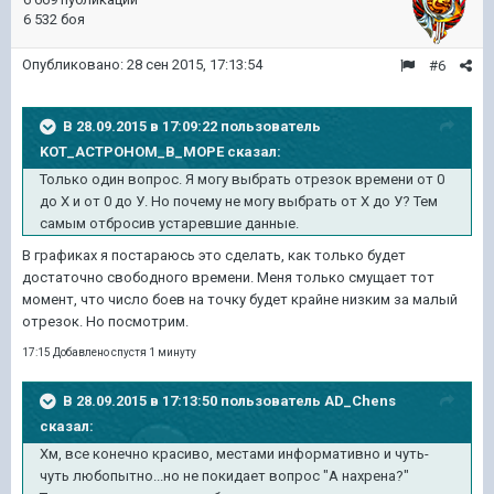
6 532 боя
Опубликовано:
28 сен 2015, 17:13:54
#6
В 28.09.2015 в 17:09:22 пользователь
KOT_ACTPOHOM_B_MOPE сказал:
Только один вопрос. Я могу выбрать отрезок времени от 0
до Х и от 0 до У. Но почему не могу выбрать от Х до У? Тем
самым отбросив устаревшие данные.
В графиках я постараюсь это сделать, как только будет
достаточно свободного времени. Меня только смущает тот
момент, что число боев на точку будет крайне низким за малый
отрезок. Но посмотрим.
17:15 Добавлено спустя 1 минуту
В 28.09.2015 в 17:13:50 пользователь AD_Chens
сказал:
Хм, все конечно красиво, местами информативно и чуть-
чуть любопытно...но не покидает вопрос "А нахрена?"