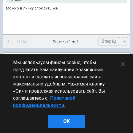
Можно в личку спросить же.
Назад
Вперёд
Страница 1 из 6
Подписчики
6
×
Мы используем файлы cookie, чтобы
предлагать вам наилучший возможный
ПЕРЕЙТИ К СПИСКУ ТЕМ
контент и сделать использование сайта
Обсуждение Мира Кораблей
максимально удобным. Нажимая кнопку
«Ок» и продолжая использовать сайт, Вы
соглашаетесь с
Политикой
конфиденциальности.
Стиль
OK
Powered by Invision Community