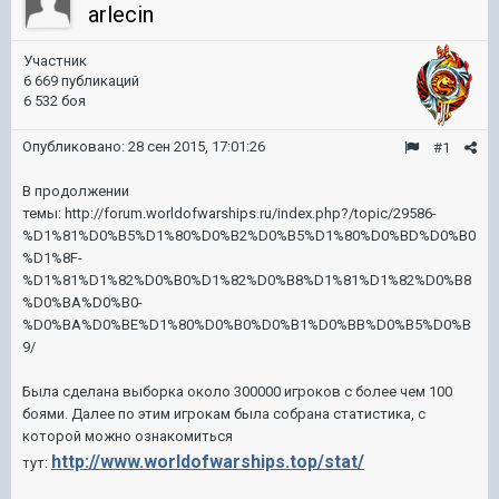
arlecin
Участник
6 669 публикаций
6 532 боя
Опубликовано:
28 сен 2015, 17:01:26
#1
В продолжении
темы: http://forum.worldofwarships.ru/index.php?/topic/29586-
%D1%81%D0%B5%D1%80%D0%B2%D0%B5%D1%80%D0%BD%D0%B0
%D1%8F-
%D1%81%D1%82%D0%B0%D1%82%D0%B8%D1%81%D1%82%D0%B8
%D0%BA%D0%B0-
%D0%BA%D0%BE%D1%80%D0%B0%D0%B1%D0%BB%D0%B5%D0%B
9/
Была сделана выборка около 300000 игроков с более чем 100
боями. Далее по этим игрокам была собрана статистика, с
которой можно ознакомиться
http://www.worldofwarships.top/stat/
тут: