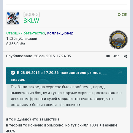
[SQDRG]
735
SKLW
Старший бета-тестер
,
Коллекционер
1 525 публикаций
8 356 боёв
Опубликовано:
28 сен 2015, 17:24:05
#11
В 28.09.2015 в 17:20:36 пользователь primus___
сказал:
Так было такое, на сервере были проблемы, народ
выкинуло из боя, ну и тут на форуме скрины проскакивали с
десятком фрагов и кучей медалек тех счастливцев, что
остались в бою и топили афк-шников.
я то и думаю) что за мистика.
в теории то конечно возможно, но тут скилл 100% + везение
400%