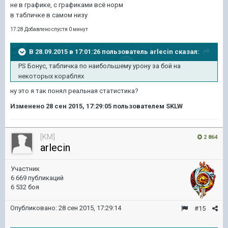
не в графике, с графиками всё норм
в табличке в самом низу
17:28 Добавлено спустя 0 минут
В 28.09.2015 в 17:01:26 пользователь arlecin сказал:
PS Бонус, табличка по наибольшему урону за бой на
некоторых кораблях
ну это я так понял реальная статистика?
Изменено
28 сен 2015, 17:29:05
пользователем SKLW
[KM]
2 864
arlecin
Участник
6 669 публикаций
6 532 боя
Опубликовано:
28 сен 2015, 17:29:14
#15