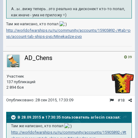
А...ы...вижу теперь...это реально на дисконект кто-то попал,
как иначе - ума не приложу =)
Там же написано, кто попал
http://worldofwarships.ru/ru/community/accounts/15905892-/#tab=p
vp/account-tab-ships-pvp/Minekadze-pvp
AD_Chens
39
Участник
137 публикаций
2 894 боя
Опубликовано:
28 сен 2015, 17:33:09
#18
В 28.09.2015 в 17:30:35 пользователь arlecin сказал:
Там же написано, кто попал
http://worldofwarships.ru/ru/community/accounts/15905892-/#t