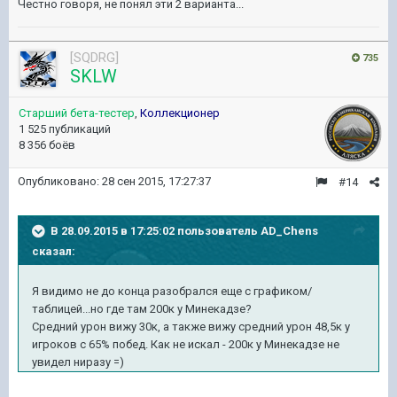
Честно говоря, не понял эти 2 варианта...
[SQDRG]
735
SKLW
Старший бета-тестер
,
Коллекционер
1 525 публикаций
8 356 боёв
Опубликовано:
28 сен 2015, 17:27:37
#14
В 28.09.2015 в 17:25:02 пользователь AD_Chens
сказал:
Я видимо не до конца разобрался еще с графиком/
таблицей...но где там 200к у Минекадзе?
Средний урон вижу 30к, а также вижу средний урон 48,5к у
игроков с 65% побед. Как не искал - 200к у Минекадзе не
увидел ниразу =)