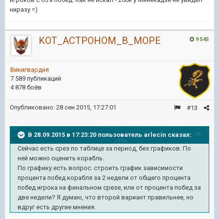
ниразу =)
KOT_ACTPOHOM_B_MOPE
9 545
Викигвардия
7 589 публикаций
4 878 боёв
Опубликовано:
28 сен 2015, 17:27:01
#13
В 28.09.2015 в 17:23:20 пользователь arlecin сказал:
Сейчас есть срез по таблице за период, без графиков. По
ней можно оценить корабль.
По графику есть вопрос: строить график зависимости
процента побед корабля за 2 недели от общего процента
побед игрока на финальном срезе, или от процента побед за
две недели? Я думаю, что второй вариант правильнее, но
вдруг есть другие мнения.