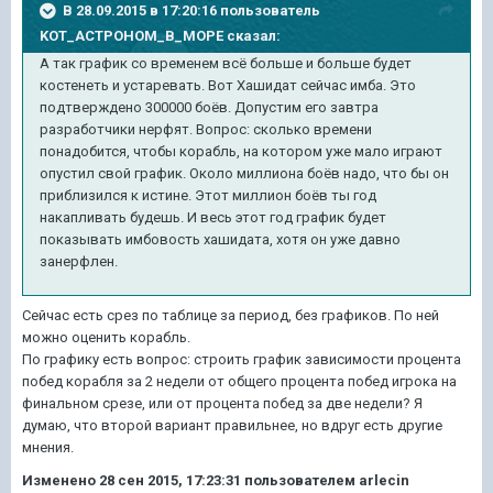
В 28.09.2015 в 17:20:16 пользователь
KOT_ACTPOHOM_B_MOPE сказал:
А так график со временем всё больше и больше будет
костенеть и устаревать. Вот Хашидат сейчас имба. Это
подтверждено 300000 боёв. Допустим его завтра
разработчики нерфят. Вопрос: сколько времени
понадобится, чтобы корабль, на котором уже мало играют
опустил свой график. Около миллиона боёв надо, что бы он
приблизился к истине. Этот миллион боёв ты год
накапливать будешь. И весь этот год график будет
показывать имбовость хашидата, хотя он уже давно
занерфлен.
Сейчас есть срез по таблице за период, без графиков. По ней
можно оценить корабль.
По графику есть вопрос: строить график зависимости процента
побед корабля за 2 недели от общего процента побед игрока на
финальном срезе, или от процента побед за две недели? Я
думаю, что второй вариант правильнее, но вдруг есть другие
мнения.
Изменено
28 сен 2015, 17:23:31
пользователем arlecin