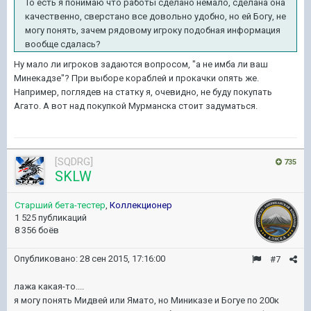
То есть я понимаю что работы сделано немало, сделана она
качественно, сверстано все довольно удобно, но ей Богу, не
могу понять, зачем рядовому игроку подобная информация
вообще сдалась?
Ну мало ли игроков задаются вопросом, "а не имба ли ваш
Минекадзе"? При выборе кораблей и прокачки опять же.
Например, поглядев на статку я, очевидно, не буду покупать
Агато. А вот над покупкой Мурманска стоит задуматься.
[SQDRG]
735
SKLW
Старший бета-тестер
,
Коллекционер
1 525 публикаций
8 356 боёв
Опубликовано:
28 сен 2015, 17:16:00
#7
лажа какая-то....
я могу понять Мидвей или Ямато, но Миниказе и Богуе по 200к