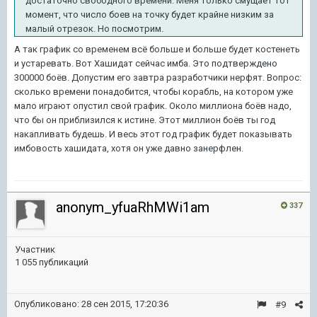
достаточно свободного времени. Меня только смущает тот
момент, что число боев на точку будет крайне низким за
малый отрезок. Но посмотрим.
А так график со временем всё больше и больше будет костенеть
и устаревать. Вот Хашидат сейчас имба. Это подтверждено
300000 боёв. Допустим его завтра разработчики нерфят. Вопрос:
сколько времени понадобится, чтобы корабль, на котором уже
мало играют опустил свой график. Около миллиона боёв надо,
что бы он приблизился к истине. Этот миллион боёв ты год
накапливать будешь. И весь этот год график будет показывать
имбовость хашидата, хотя он уже давно занерфлен.
anonym_yfuaRhMWi1am
337
Участник
1 055 публикаций
Опубликовано:
28 сен 2015, 17:20:36
#9