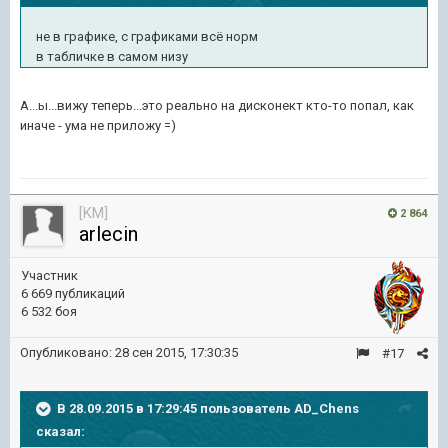
не в графике, с графиками всё норм
в табличке в самом низу
А...ы...вижу теперь...это реально на дисконект кто-то попал, как
иначе - ума не приложу =)
[KM]
2 864
arlecin
Участник
6 669 публикаций
6 532 боя
Опубликовано:
28 сен 2015, 17:30:35
#17
В 28.09.2015 в 17:29:45 пользователь AD_Chens
сказал: