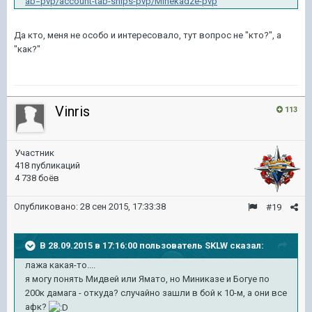
ab=pvp/account-tab-ships-pvp/Minekadze-pvp
Да кто, меня не особо и интересовало, тут вопрос не "кто?", а
"как?"
Vinris
113
Участник
418 публикаций
4 738 боёв
Опубликовано:
28 сен 2015, 17:33:38
#19
В 28.09.2015 в 17:16:00 пользователь SKLW сказал:
лажа какая-то....
я могу понять Мидвей или Ямато, но Миниказе и Богуе по
200к дамага - откуда? случайно зашли в бой к 10-м, а они все
афк?