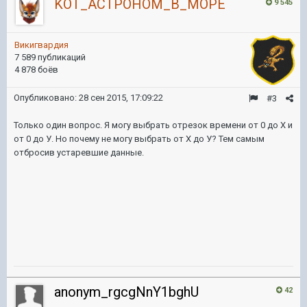
KOT_ACTPOHOM_B_MOPE
9 545
Викигвардия
7 589 публикаций
4 878 боёв
Опубликовано:
28 сен 2015, 17:09:22
#3
Только один вопрос. Я могу выбрать отрезок времени от 0 до Х и
от 0 до У. Но почему не могу выбрать от Х до У? Тем самым
отбросив устаревшие данные.
anonym_rgcgNnY1bghU
42