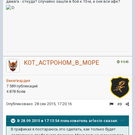
дамага - откуда? случайно зашли в бой к 10-м, а они все афк?
KOT_ACTPOHOM_B_MOPE
9 545
Викигвардия
7 589 публикаций
4 878 боёв
Опубликовано:
28 сен 2015, 17:20:16
#8
В 28.09.2015 в 17:13:54 пользователь arlecin сказал:
В графиках я постараюсь это сделать, как только будет