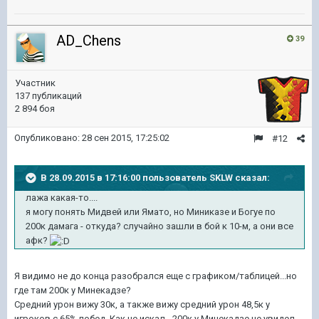
AD_Chens
39
Участник
137 публикаций
2 894 боя
Опубликовано:
28 сен 2015, 17:25:02
#12
В 28.09.2015 в 17:16:00 пользователь SKLW сказал:
лажа какая-то....
я могу понять Мидвей или Ямато, но Миниказе и Богуе по
200к дамага - откуда? случайно зашли в бой к 10-м, а они все
афк?
Я видимо не до конца разобрался еще с графиком/таблицей...но
где там 200к у Минекадзе?
Средний урон вижу 30к, а также вижу средний урон 48,5к у
игроков с 65% побед. Как не искал - 200к у Минекадзе не увидел