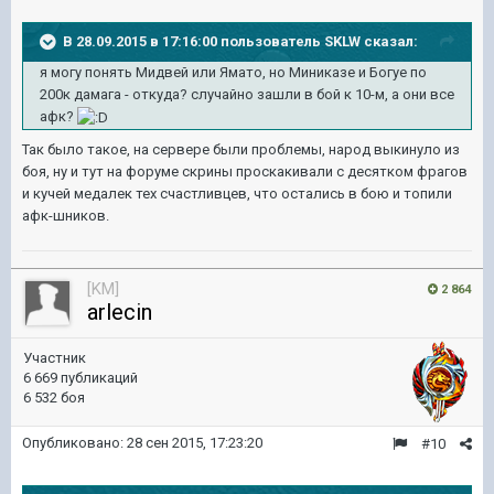
В 28.09.2015 в 17:16:00 пользователь SKLW сказал:
я могу понять Мидвей или Ямато, но Миниказе и Богуе по
200к дамага - откуда? случайно зашли в бой к 10-м, а они все
афк?
Так было такое, на сервере были проблемы, народ выкинуло из
боя, ну и тут на форуме скрины проскакивали с десятком фрагов
и кучей медалек тех счастливцев, что остались в бою и топили
афк-шников.
[KM]
2 864
arlecin
Участник
6 669 публикаций
6 532 боя
Опубликовано:
28 сен 2015, 17:23:20
#10