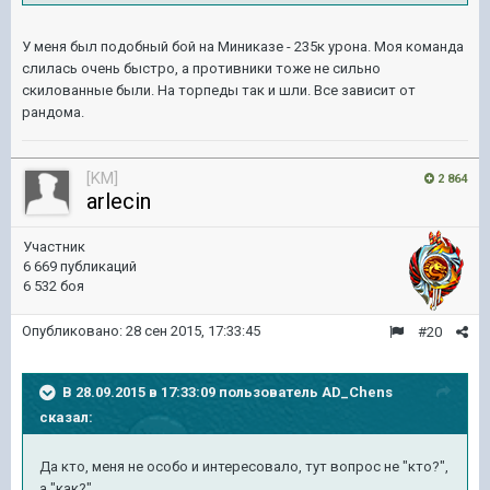
У меня был подобный бой на Миниказе - 235к урона. Моя команда
слилась очень быстро, а противники тоже не сильно
скилованные были. На торпеды так и шли. Все зависит от
рандома.
[KM]
2 864
arlecin
Участник
6 669 публикаций
6 532 боя
Опубликовано:
28 сен 2015, 17:33:45
#20
В 28.09.2015 в 17:33:09 пользователь AD_Chens
сказал:
Да кто, меня не особо и интересовало, тут вопрос не "кто?",
а "как?"