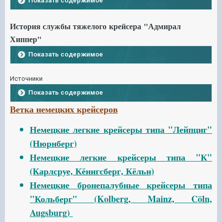
Показать содержимое
История службы тяжелого крейсера "Адмирал
Хиппер"
Показать содержимое
Источники
Показать содержимое
Ветка немецких крейсеров
Немецкие легкие крейсеры типа "Лейпциг"
(Нюрнберг)
Немецкие легкие крейсеры типа "К"
(Карлсруе, Кёнигсберг, Кёльн)
Немецкие бронепалубные крейсеры типа
"Кольберг" (Kolberg, Mainz, Cöln,
Augsburg)