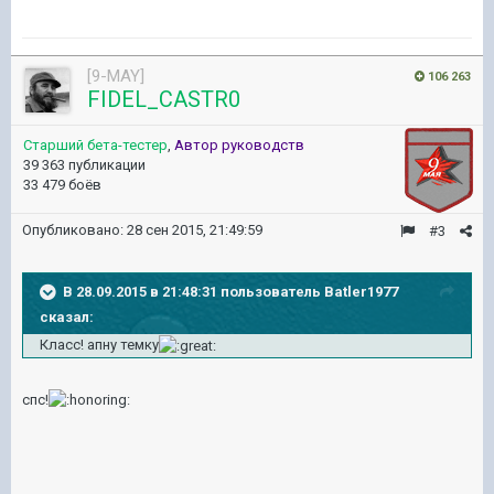
[9-MAY]
106 263
FIDEL_CASTR0
Старший бета-тестер
,
Автор руководств
39 363 публикации
33 479 боёв
Опубликовано:
28 сен 2015, 21:49:59
#3
В 28.09.2015 в 21:48:31 пользователь Batler1977
сказал:
Класс! апну темку
спс!