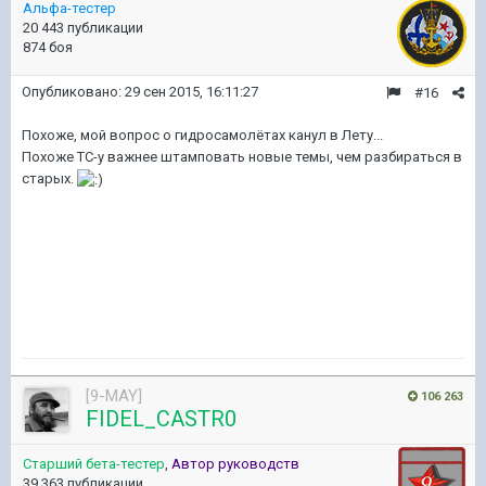
Альфа-тестер
20 443 публикации
874 боя
Опубликовано:
29 сен 2015, 16:11:27
#16
Похоже, мой вопрос о гидросамолётах канул в Лету...
Похоже ТС-у важнее штамповать новые темы, чем разбираться в
старых.
[9-MAY]
106 263
FIDEL_CASTR0
Старший бета-тестер
,
Автор руководств
39 363 публикации