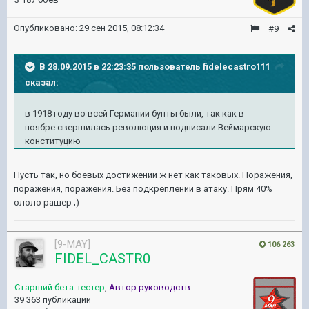
Опубликовано:
29 сен 2015, 08:12:34
#9
В 28.09.2015 в 22:23:35 пользователь fidelecastro111
сказал:
в 1918 году во всей Германии бунты были, так как в
ноябре свершилась революция и подписали Веймарскую
конституцию
Пусть так, но боевых достижений ж нет как таковых. Поражения,
поражения, поражения. Без подкреплений в атаку. Прям 40%
ололо рашер ;)
[9-MAY]
106 263
FIDEL_CASTR0
Старший бета-тестер
,
Автор руководств
39 363 публикации