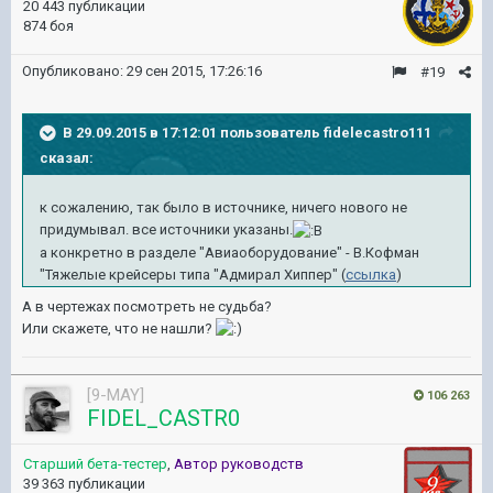
20 443 публикации
874 боя
Опубликовано:
29 сен 2015, 17:26:16
#19
В 29.09.2015 в 17:12:01 пользователь fidelecastro111
сказал:
к сожалению, так было в источнике, ничего нового не
придумывал. все источники указаны.
а конкретно в разделе "Авиаоборудование" - В.Кофман
"Тяжелые крейсеры типа "Адмирал Хиппер" (
ссылка
)
А в чертежах посмотреть не судьба?
Или скажете, что не нашли?
[9-MAY]
106 263
FIDEL_CASTR0
Старший бета-тестер
,
Автор руководств
39 363 публикации