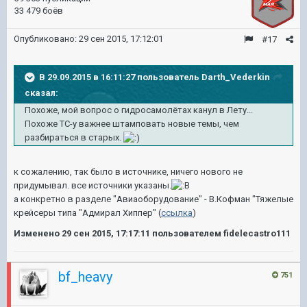
33 479 боёв
Опубликовано:
29 сен 2015, 17:12:01
#17
В 29.09.2015 в 16:11:27 пользователь Darth_Vederkin
сказал:
Похоже, мой вопрос о гидросамолётах канул в Лету...
Похоже ТС-у важнее штамповать новые темы, чем
разбираться в старых.
к сожалению, так было в источнике, ничего нового не
придумывал. все источники указаны.
а конкретно в разделе "Авиаоборудование" - В.Кофман "Тяжелые
крейсеры типа "Адмирал Хиппер" (
ссылка
)
Изменено
29 сен 2015, 17:17:11
пользователем fidelecastro111
bf_heavy
751