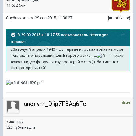
11 632 боя
Опубликовано:
29 сен 2015, 11:30:27
#12
В 29.09.2015 в 10:17:55 пользователь ritternger
сказал:
..Затонул 9 апреля 1940 г. .. , первая мировая война на море
- сплошные поражения для Второго рейха.......
- хаха
ахахха лидер форума инфу проверяй свою )) больше тех
литературы читай)
anonym_Dlip7F8Ag6Fe
49
Участник
523 публикации