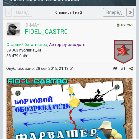
Назад
Вперёд
Страница 1 из 2
[9-MAY]
106 263
FIDEL_CASTR0
Старший бета-тестер
,
Автор руководств
39 363 публикации
33 479 боёв
Опубликовано:
28 сен 2015, 21:13:51
#1