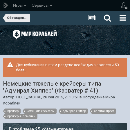
Игры
Сервисы
Обсуждение Мира Кораблей
Для публикации в этом разделе необходимо провести 50
боёв.
Немецкие тяжелые крейсеры типа
"Адмирал Хиппер" (Фарватер # 41)
Автор:
FIDEL_CASTR0
,
28 сен 2015, 21:13:51
в
Обсуждение Мира
Кораблей
крейсер
немецкие крейсеры
адмирал хиппер
admiral hipper
крейсеры Германии
В этой теме 25 комментариев