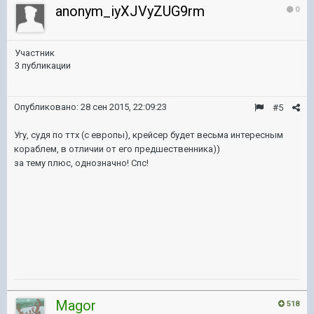
anonym_iyXJVyZUG9rm
0
Участник
3 публикации
Опубликовано:
28 сен 2015, 22:09:23
#5
Угу, судя по ттх (с европы), крейсер будет весьма интересным
кораблем, в отличии от его предшественника))
за тему плюс, однозначно! Спс!
Magor
518