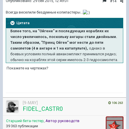
Опубликовано:
29 сен 2015, 12:49:01
#14
Всегда веселили бездумные копипастеры...
Цитата
Более того, на "Ойгене" и последующих кораблях их
число увеличилось, поскольку ангары стали двойными.
Таким образом, "Принц Ойген" мог нести до пяти
самолетов (4 в ангаре и 1 на катапульте),
однако в
боевых условиях полный авиакомплект принимался редко;
обычно на кораблях этой серии имелось 2-3 гидросамолета.
Покажете на чертежах?
[9-MAY]
106 263
FIDEL_CASTR0
Старший бета-тестер
,
Автор руководств
39 363 публикации