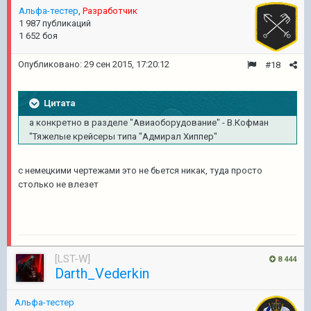
Альфа-тестер
,
Разработчик
1 987 публикаций
1 652 боя
Опубликовано:
29 сен 2015, 17:20:12
#18
Цитата
а конкретно в разделе "Авиаоборудование" - В.Кофман
"Тяжелые крейсеры типа "Адмирал Хиппер"
с немецкими чертежами это не бьется никак, туда просто
столько не влезет
[LST-W]
8 444
Darth_Vederkin
Альфа-тестер