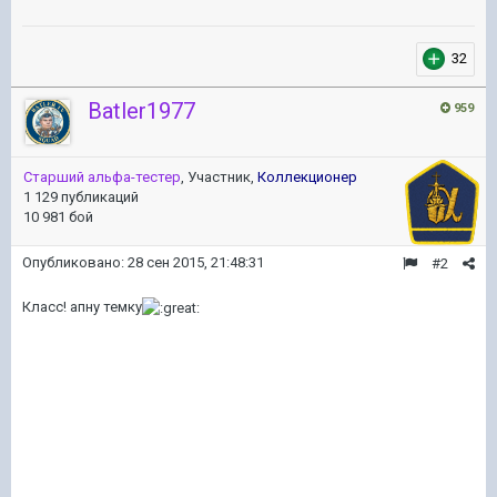
32
Batler1977
959
Старший альфа-тестер
, Участник,
Коллекционер
1 129 публикаций
10 981 бой
Опубликовано:
28 сен 2015, 21:48:31
#2
Класс! апну темку