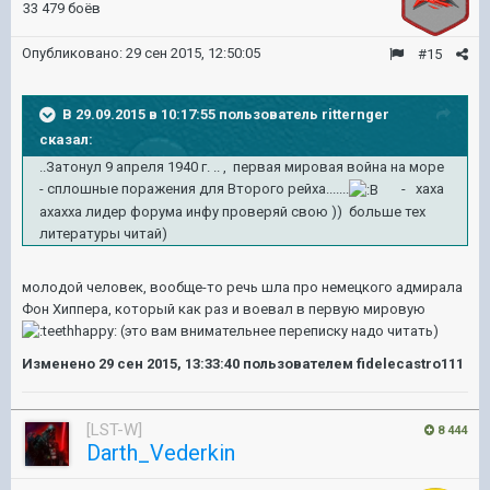
33 479 боёв
Опубликовано:
29 сен 2015, 12:50:05
#15
В 29.09.2015 в 10:17:55 пользователь ritternger
сказал:
..Затонул 9 апреля 1940 г. .. , первая мировая война на море
- сплошные поражения для Второго рейха.......
- хаха
ахахха лидер форума инфу проверяй свою )) больше тех
литературы читай)
молодой человек, вообще-то речь шла про немецкого адмирала
Фон Хиппера, который как раз и воевал в первую мировую
(это вам внимательнее переписку надо читать)
Изменено
29 сен 2015, 13:33:40
пользователем fidelecastro111
[LST-W]
8 444
Darth_Vederkin