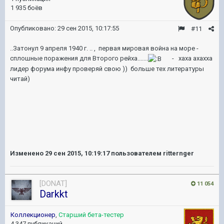
1 935 боёв
Опубликовано:
29 сен 2015, 10:17:55
#11
..Затонул 9 апреля 1940 г. .. , первая мировая война на море -
сплошные поражения для Второго рейха.......
- хаха ахахха
лидер форума инфу проверяй свою )) больше тех литературы
читай)
Изменено
29 сен 2015, 10:19:17
пользователем ritternger
[DONAT]
11 054
Darkkt
Коллекционер
,
Старший бета-тестер
4 347 публикаций