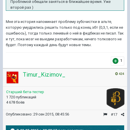
Проблемой обещали заняться в ближайшее время. Уже
второй раз )
Мне эта история напоминает проблему зубочистки в альте,
которую умудрились решить только под конец збт (0,3,1, если не
ошибаюсь), тогда только ленивый о ней в фидбеках не писал. Так
и тут, пока мозг не выедим разработчикам, ничего толкового не
будет. Поэтому каждый день будут новые темы.
1
Timur_Kizimov_
424
Старший бета-тестер
1 720 публикаций
4 678 боёв
Опубликовано:
29 сен 2015, 08:45:56
#17