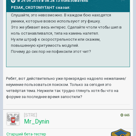
В 29.09.2015 в 08:28:13 пользователь
PE3AK_CKOTOMYTAHT сказал:
Слушайте, это невозможно. В каждом бою находятся
умники, которые вовсю используют эту фишку.
Это же убивает весь интерес. Сделайте чтоли чтобы шип в
ноль останавливался, типа на камень налетел.
Ну или штраф к скорострельности или скажем,
повышенную критуемость модулей.
Почему до сих пор не пофиксили этот чит?
Ребят, вот действительно уже преизрядно надоело нежелание/
неумение пользоваться поиском. Только за сегодня это
четвёртая тема. Неужели так трудно глянуть хотя бы что на
форуме за последнее время запостили?
[STRE]
665
Mr_Dynin
Старший бета-тестер