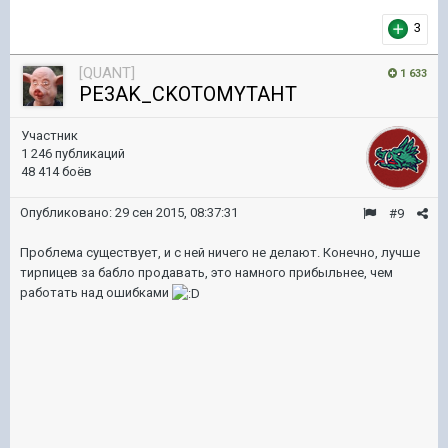
3
[QUANT]
1 633
PE3AK_CKOTOMYTAHT
Участник
1 246 публикаций
48 414 боёв
Опубликовано:
29 сен 2015, 08:37:31
#9
Проблема существует, и с ней ничего не делают. Конечно, лучше
тирпицев за бабло продавать, это намного прибыльнее, чем
работать над ошибками