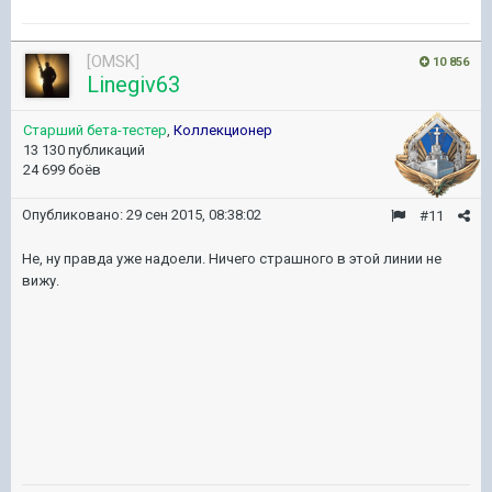
[OMSK]
10 856
Linegiv63
Старший бета-тестер
,
Коллекционер
13 130 публикаций
24 699 боёв
Опубликовано:
29 сен 2015, 08:38:02
#11
Не, ну правда уже надоели. Ничего страшного в этой линии не
вижу.