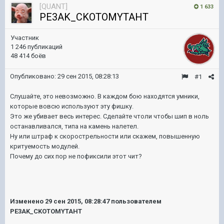
[QUANT]
1 633
PE3AK_CKOTOMYTAHT
Участник
1 246 публикаций
48 414 боёв
Опубликовано:
29 сен 2015, 08:28:13
#1
Слушайте, это невозможно. В каждом бою находятся умники,
которые вовсю используют эту фишку.
Это же убивает весь интерес. Сделайте чтоли чтобы шип в ноль
останавливался, типа на камень налетел.
Ну или штраф к скорострельности или скажем, повышенную
критуемость модулей.
Почему до сих пор не пофиксили этот чит?
Изменено
29 сен 2015, 08:28:47
пользователем
PE3AK_CKOTOMYTAHT