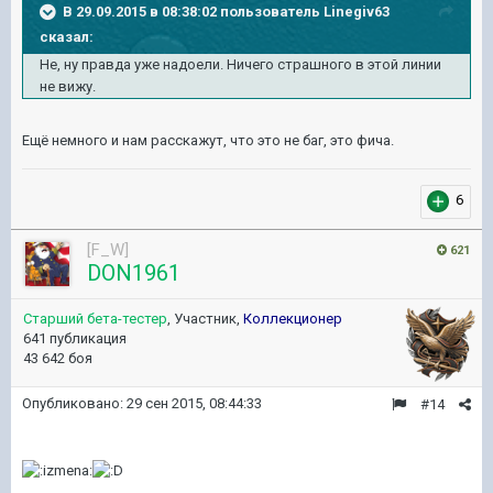
В 29.09.2015 в 08:38:02 пользователь Linegiv63
сказал:
Не, ну правда уже надоели. Ничего страшного в этой линии
не вижу.
Ещё немного и нам расскажут, что это не баг, это фича.
6
[F_W]
621
DON1961
Старший бета-тестер
, Участник,
Коллекционер
641 публикация
43 642 боя
Опубликовано:
29 сен 2015, 08:44:33
#14