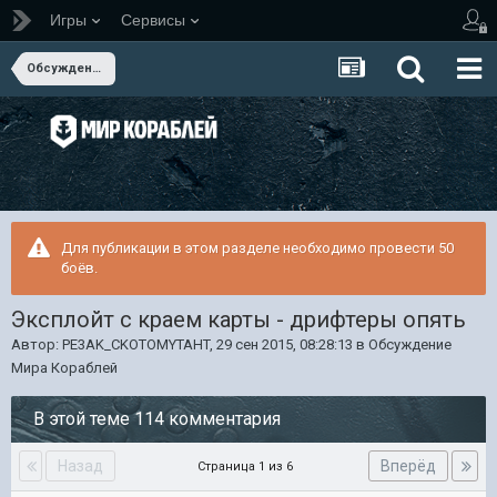
Игры
Сервисы
Обсуждение Мира Кораблей
Для публикации в этом разделе необходимо провести 50
боёв.
Эксплойт с краем карты - дрифтеры опять
Автор:
PE3AK_CKOTOMYTAHT
,
29 сен 2015, 08:28:13
в
Обсуждение
Мира Кораблей
В этой теме 114 комментария
Назад
Вперёд
Страница 1 из 6