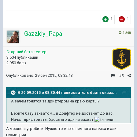
1
1
Gazzkiy_Papa
2 248
Старший бета-тестер
3 504 публикации
2 950 боёв
Опубликовано:
29 сен 2015, 08:32:13
#5
В 29.09.2015 в 08:30:44 пользователь daam сказал:
А зачем гонятся за дрифтером на краю карты?
Берите базу захватом... и дрифтер не достанет до вас.
Начал дрифтовать, брось его иди на захват
А можно и угробить. Нужно то всего немного навыка и азы
геометрии