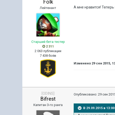
Folk
А мне нравится! Теперь
Лейтенант
Старший бета-тестер
2 311
2 063 публикации
7 438 боёв
Изменено
29 сен 2015, 1
[ODINS]
Опубликовано:
29 сен 2015
Bifrest
Капитан 3-го ранга
В 29.09.2015 в 13:0