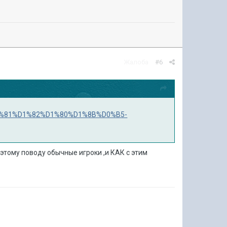
Жалоба
#6
8B%D1%81%D1%82%D1%80%D1%8B%D0%B5-
о этому поводу обычные игроки ,и КАК с этим