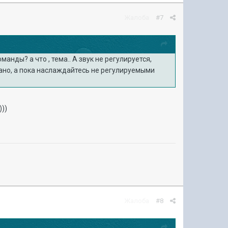
Жалоба
#7
анды? а что , тема.. А звук не регулируется,
делано, а пока наслаждайтесь не регулируемыми
)))
Жалоба
#8