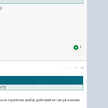
))
1
Жалоба
#4
с?))
а не стратегия, выбор действий не так уж и велик.