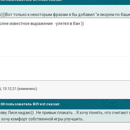
))Вот только к некоторым фразам я бы добавил "и якорем по башк
вполне известное выражение -улетел в бан ))
, 13:12:21
(изменено)
0:00 пользователь Bifrest сказал:
ву Лисе кидаю)) ..Не привык плакать ...Я хочу понять ,что считают
я хочу комфорт собственной игры улучшить ..