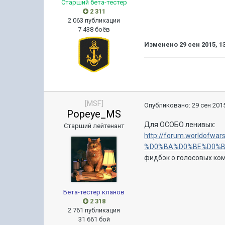
Старший бета-тестер
2 311
2 063 публикации
7 438 боёв
Изменено
29 сен 2015, 1
[MSF]
Опубликовано:
29 сен 2015
Popeye_MS
Для ОСОБО ленивых:
Старший лейтенант
http://forum.worldof
%D0%BA%D0%BE%D0%B
фидбэк о голосовых ком
Бета-тестер кланов
2 318
2 761 публикация
31 661 бой