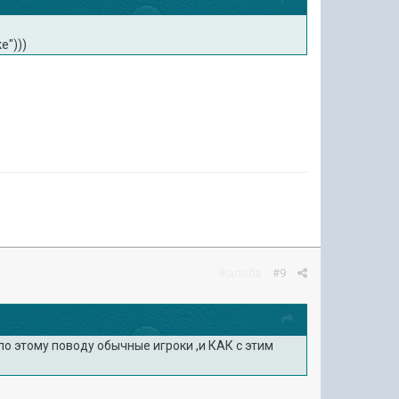
е")))
Жалоба
#9
 по этому поводу обычные игроки ,и КАК с этим