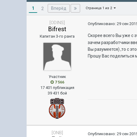
1
Вперёд
2
Страница 1 из 2
[ODINS]
Опубликовано:
29 сен 2015
Bifrest
Скорее всего Вы уже с э
Капитан 3-го ранга
зачем разработчики вве
Вы разумеется) ,то с эт
Прошу Вас поделиться 
Участник
7 566
17 401 публикация
39 431 бой
[ONB]
Опубликовано:
29 сен 2015