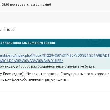
3:08:06
пользователем bumpkin0
, 13:10:00
05:37 пользователь bumpkin0 сказал:
ofwarships.ru/index.php?/topic/31229-050%D1%85-%D0%B1%D1%
%BC%D0%B0%D0%BD%D0%B4%D1%8B/
омандах, В 100500 раз созданной теме отвечать не будут.
 Лисе кидаю)) ..Не привык плакать ...Я хочу понять ,что считают п
очу комфорт собственной игры улучшить ..