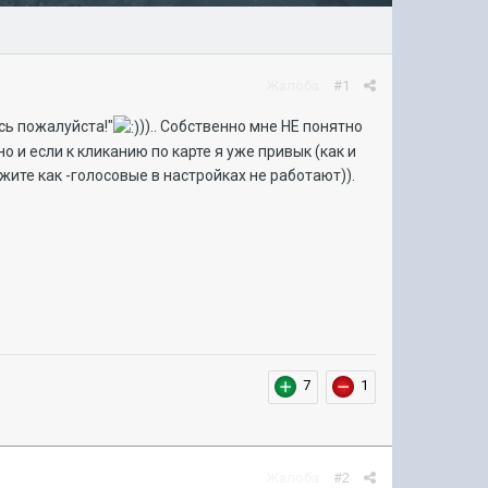
Жалоба
#1
ись пожалуйста!"
)).. Собственно мне НЕ понятно
 и если к кликанию по карте я уже привык (как и
жите как -голосовые в настройках не работают)).
7
1
Жалоба
#2