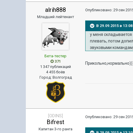
alrih888
Опубликовано:
29 сен 2015
Младший лейтенант
В 29.09.2015 в 13:
у меня складывается м
плевать, потом допили
звуковыми командам, 
Бета-тестер
371
Прикольно,нормально)))
1 347 публикаций
4 455 боёв
Город
:
Волгоград
[ODINS]
Опубликовано:
29 сен 2015
Bifrest
Капитан 3-го ранга
В 29.09.2015 в 13:1