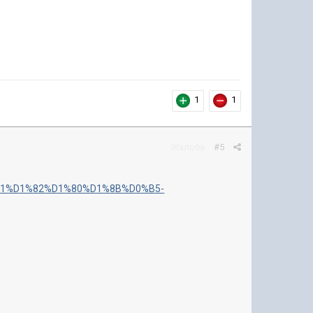
1
1
Жалоба
#5
%D1%81%D1%82%D1%80%D1%8B%D0%B5-