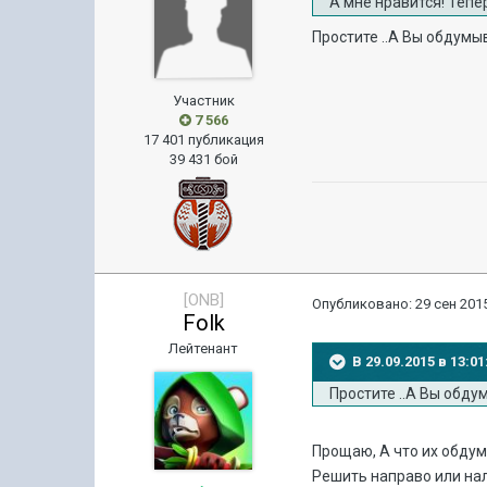
А мне нравится! Тепе
Простите ..А Вы обдумы
Участник
7 566
17 401 публикация
39 431 бой
[ONB]
Опубликовано:
29 сен 2015
Folk
Лейтенант
В 29.09.2015 в 13:0
Простите ..А Вы обду
Прощаю, А что их обдум
Решить направо или на