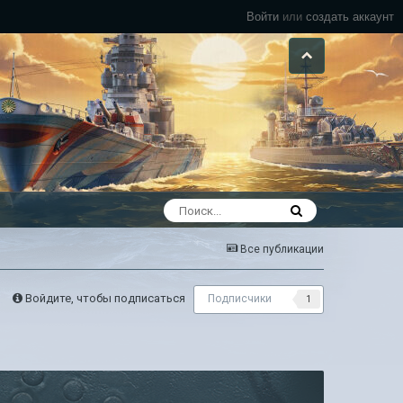
Войти
или
создать аккаунт
Все публикации
Войдите, чтобы подписаться
Подписчики
1