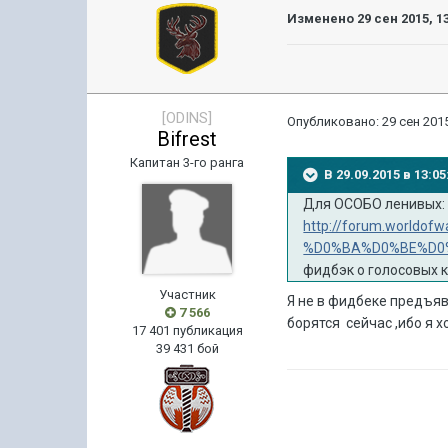
Изменено
29 сен 2015, 1
[ODINS]
Опубликовано:
29 сен 2015
Bifrest
Капитан 3-го ранга
В 29.09.2015 в 13:
Для ОСОБО ленивых:
http://forum.world
%D0%BA%D0%BE%D0
фидбэк о голосовых к
Участник
Я не в фидбеке предъяву
7 566
борятся сейчас ,ибо я х
17 401 публикация
39 431 бой