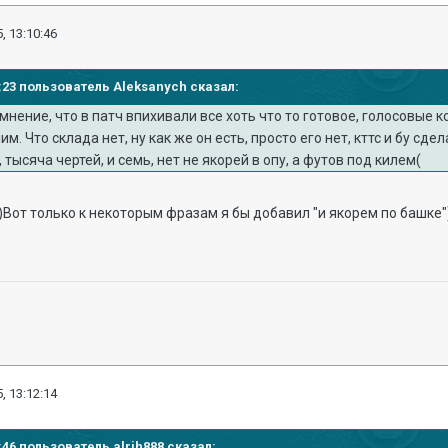
, 13:10:46
08:23 пользователь Aleksanych сказал:
нение, что в патч впихивали все хоть что то готовое, голосовые ком
м. Что склада нет, ну как же он есть, просто его нет, кттс и бу с
тысяча чертей, и семь, нет не якорей в опу, а футов под килем(
Вот только к некоторым фразам я бы добавил "и якорем по башке"
, 13:12:14
0:46 пользователь alrih888 сказал: