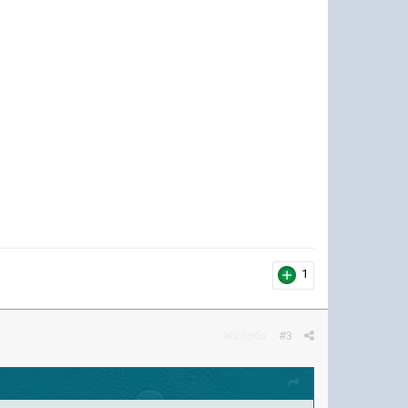
1
Жалоба
#3