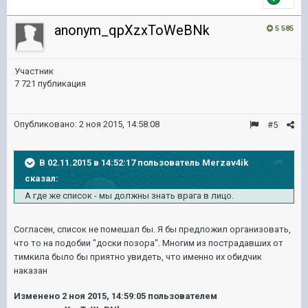
anonym_qpXzxToWeBNk
5 585
Участник
7 721 публикация
Опубликовано:
2 ноя 2015, 14:58:08
#5
В 02.11.2015 в 14:52:17 пользователь Merzav4ik
сказал:
А где же список - мы должны знать врага в лицо.
Согласен, список не помешал бы. Я бы предложил организовать,
что то на подобии "доски позора". Многим из пострадавших от
тимкила было бы приятно увидеть, что именно их обидчик
наказан
Изменено
2 ноя 2015, 14:59:05
пользователем