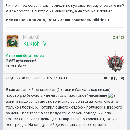
Лично я под союзников торпеды не пускаю, почему спросите вы?
А все просто, я смотрю на миникарту, а не только в прицел.
Изменено
2 ноя 2015, 15:14:29
пользователем Rikirinku
[460MM]
4 173
Kukish_V
Старший бета-тестер
2 857 публикаций
20 200 боёв
Опубликовано:
2 ноя 2015, 15:14:11
#15
Я как злостный рецидивист (2 ходки в бан чата как ни как)
просто улыбаюсь, глядя на столь "жестокое" наказание
Банить надо за каждое потопление союзника автоматом, а не
только злостных. Потопил одного - отдохни полчасика, второго
за день - вот тебе 2 часа подумать о своем поведении, опа,
третий союзник за день - да ты парень явно хочешь отдохнуть
все три дня. На следующий день такая игра повторяется.