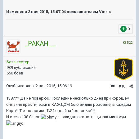
Изменено
2 ноя 2015, 15:07:04
пользователем Vinris
3
_PAKAH__
522
Бета-тестер
939 публикаций
550 боёв
Опубликовано:
2 ноя 2015, 15:06:19
#10
138??? Да не поверю!!! Последние несколько дней при хорошем
онлайне практически в КАЖДОМ бою видны розовые, в каждом
Карл!!! Т.е. по логике 1\24 онлайна "розовые"!!!
И всего 138 банов
я ожидал около тыщи как минимyм