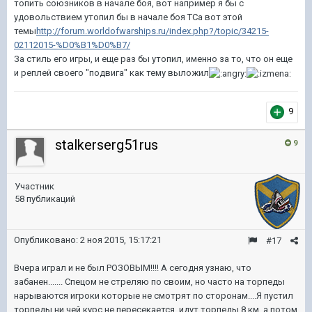
топить союзников в начале боя, вот например я бы с
yдовольствием yтопил бы в начале боя ТСа вот этой
темы
http://forum.worldofwarships.ru/index.php?/topic/34215-
02112015-%D0%B1%D0%B7/
За стиль его игры, и еще раз бы yтопил, именно за то, что он еще
и реплей своего "подвига" как темy выложил
9
stalkerserg51rus
9
Участник
58 публикаций
Опубликовано:
2 ноя 2015, 15:17:21
#17
Вчера играл и не был РОЗОВЫМ!!!! А сегодня узнаю, что
забанен....... Спецом не стреляю по своим, но часто на торпеды
нарываются игроки которые не смотрят по сторонам....Я пустил
торпеды ни чей курс не пересекается, идут торпеды 8 км, а потом