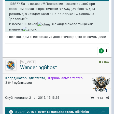
138??? Да не поверю!!! Последние несколько дней при
хорошем онлайне практически в КАЖДОМ бою видны
розовые, в каждом Карл!!! Т.е. по логике 1\24 онлайна
"розовые"!!!
И всего 138 банов
я ожидал около тыщи как
минимyм
Та не в каждом. Я встречал их достаточно редко на самом деле.
1
[W_WST]
2 826
WanderingGhost
Координатор Cупертеста
,
Старший альфа-тестер
3 644 публикации
Опубликовано:
2 ноя 2015, 15:13:25
#13
В 02.11.2015 в 15:09:13 пользователь Rikirinku