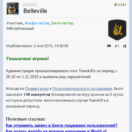
[ACDC]
3 547
Belleville
Участник,
Альфа-тестер
,
Бета-тестер
948 публикаций
Опубликовано:
2 ноя 2015, 14:50:03
#1
Уважаемые игроки!
Администрация проанализировала логи Teamkill'а за период с
26.10 по 1.11.2015 и выявила ряд нарушителей.
Исходя из
Правил игры
и
Пользовательского соглашения
, было
наказано
138 аккаунтов
блокировкой на игру сроком на 3 суток,
которые допустили многочисленные случаи Teamkill'а в
указанный период.
Полезные ссылки:
Как отправить заявку в Центр поддержки пользователей?
Как подать жалобу на игровое нарушение в World of