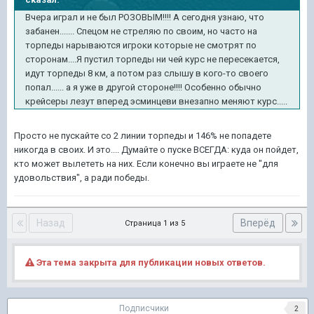
Вчера играл и не был РОЗОВЫМ!!!! А сегодня узнаю, что
забанен....... Спецом не стреляю по своим, но часто на
торпеды нарываются игроки которые не смотрят по
сторонам....Я пустил торпеды ни чей курс не пересекается,
идут торпеды 8 км, а потом раз слышу в кого-то своего
попал...... а я уже в другой стороне!!!! Особенно обычно
крейсеры лезут вперед эсминцеви внезапно меняют курс.....
Просто не пускайте со 2 линии торпеды и 146% не попадете
никогда в своих. И это.... Думайте о пуске ВСЕГДА: куда он пойдет,
кто может вылететь на них. Если конечно вы играете не "для
удовольствия", а ради победы.
Назад
Вперёд
Страница 1 из 5
Эта тема закрыта для публикации новых ответов.
Подписчики
2