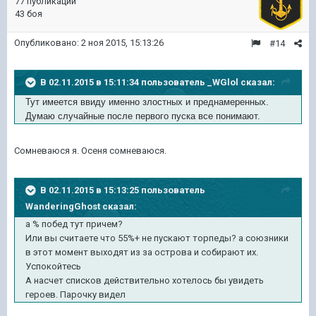
77 публикаций
43 боя
Опубликовано:
2 ноя 2015, 15:13:26
#14
В 02.11.2015 в 15:11:34 пользователь _WGlol сказал:
Тут имеется ввиду именно злостных и преднамеренных.
Думаю случайные после первого пуска все понимают.
Сомневаюся я. Осеня сомневаюся.
В 02.11.2015 в 15:13:25 пользователь
WanderingGhost сказал:
а % побед тут причем?
Или вы считаете что 55%+ не пускают торпеды? а союзники
в этот момент выходят из за острова и собирают их.
Успокойтесь
А насчет списков действительно хотелось бы увидеть
героев. Парочку видел