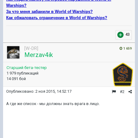
Warships?
За что меня забанили в World of Warships?
Как обжаловать ограничение в World of Warships?
43
[W-DR]
1 659
Merzav4ik
Старший бета-тестер
1 979 публикаций
14 091 бой
Опубликовано:
2 ноя 2015, 14:52:17
#2
А где же список - мы должны знать врага в лицо.