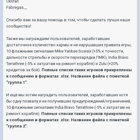
Cklifan
Fabregas__
Спасибо вам за вашу помощь в том, чтобы сделать лучше наше
сообщество!
Также мы награждаем пользователей, заработавших
достаточное количество кармы и не нарушавших правила игры,
10 флажными сигналами Mike Yankee Soxisix (+5% к точности,
дальности стрельбы и скорости перезарядки ПМК), India Bravo
Terrathree (-5% к затратам на ремонт корабля) и Zulu (+20%
кредитов за бой).
Полные списки таких игроков прикреплены
к сообщению в форматах .xlsx. Название файла с пометкой
"группа 1".
И ещё мы хотим наградить пользователей, заработавших хотя
бы одну похвалу и не получивших предупреждений/ограничений,
10 флажными сигналами India Bravo Terrathree (-5% к затратам на
ремонт корабля).
Полные списки таких игроков прикреплены
к сообщению в форматах .xlsx. Название файла с пометкой
"группа 2".