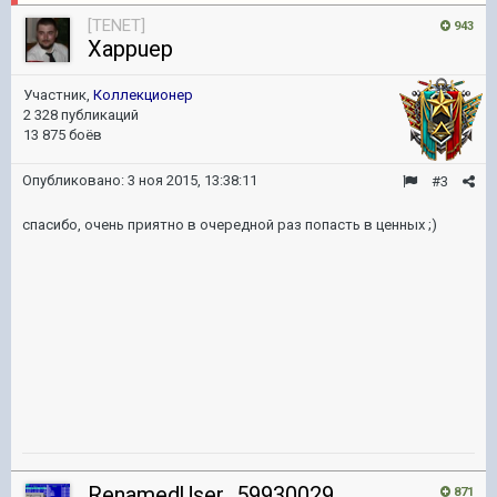
[TENET]
943
Xappuep
Участник,
Коллекционер
2 328 публикаций
13 875 боёв
Опубликовано:
3 ноя 2015, 13:38:11
#3
спасибо, очень приятно в очередной раз попасть в ценных ;)
RenamedUser_59930029
871