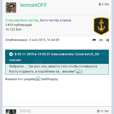
lermontOFF
2 726
Старший бета-тестер
,
Бета-тестер кланов
5 816 публикаций
10 122 боя
Опубликовано:
3 ноя 2015, 13:44:59
#6
В 03.11.2015 в 13:43:21 пользователь Cesarevich_EU
сказал:
Фабрегас..... Так вот оно, вместо того чтобы голевые на
Косту отдавать, в кораблики за....висаем?
Ахахахх это шедевр
[PB45]
11 741