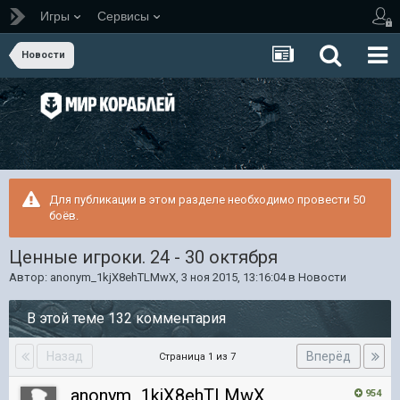
Игры
Сервисы
Новости
Для публикации в этом разделе необходимо провести 50
боёв.
Ценные игроки. 24 - 30 октября
Автор:
anonym_1kjX8ehTLMwX
,
3 ноя 2015, 13:16:04
в
Новости
В этой теме 132 комментария
Назад
Вперёд
Страница 1 из 7
anonym_1kjX8ehTLMwX
954