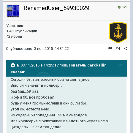
RenamedUser_59930029
871
Участник
1 458 публикаций
429 боёв
Опубликовано:
3 ноя 2015, 14:31:22
#4
В 03.11.2015 в 14:25:17 пользователь darckailin
сказал:
Сегодня был интересный бой на сент луисе.
Впился я значит в кольберг.
бац бац...59 раз.
и оф и бб. все пробовал.
будь у меня громы-молнии и они были бы.
утоп он, естественно.
но судари! 58 попаданий 155 мм снарядов....
для крейсерка с репутацией ваншотного через нос в
цитадель.....я сам так делал...