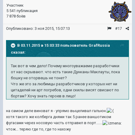
Участник
5 541 публикация
7 878 боёв
Опубликовано:
3 ноя 2015, 15:07:13
#17
В 03.11.2015 в 15:03:33 пользователь GrafRussia
сказал:
Так вот в чем дело! Почему многоуважаеме разработчики
от нас скрывают. что есть такие Дунканы Маклауты, пока
бошку не оторвешь не тонет?
Что же это за любимцы разработчиков у которых нет ни
цитаделей ни арт погребов, одни скилы висят свисают по
бортам? Хочу знать героев в лицо!
на самом деле виноват я - упрямо выцеливал гальюн.
хотя такого же колберга днями так 5 ранее ваншотиком
фугасами через носовую часть отправил в порт.......
чтож... теряю где то, где то нахожу