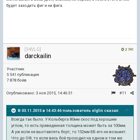
будет заходить фиг и ни фига.
[34VLG]
2 741
darckailin
Участник
5 541 публикация
7 878 боёв
Опубликовано:
3 ноя 2015, 14:46:51
#11
В 03.11.2015 в 14:43:46 пользователь elglin сказал:
Всегда так было. У Кольберга 80мм скос под хорошим
углом, то есть приведенная толщина может быть за 100мм.
А уж если не выставлять борт, то 152мм ББ его не возьмет.
Что до ОФ, то если весь бой проходил на одном и том же