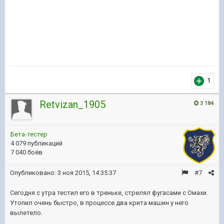
1
Retvizan_1905
3 184
Бета-тестер
4 079 публикаций
7 040 боёв
Опубликовано:
3 ноя 2015, 14:35:37
#7
Сегодня с утра тестил его в треньке, стрелял фугасами с Омахи.
Утопил очень быстро, в процессе два крита машин у него
вылетело.