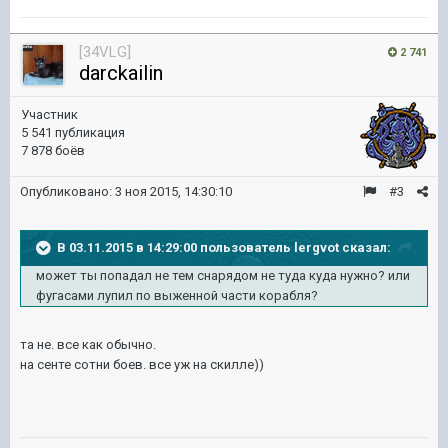
[34VLG]
2 741
darckailin
Участник
5 541 публикация
7 878 боёв
Опубликовано:
3 ноя 2015, 14:30:10
#3
В 03.11.2015 в 14:29:00 пользователь lergvot сказал:
может ты попадал не тем снарядом не туда куда нужно? или
фугасами лупил по выженной части корабля?
та не. все как обычно.
на сенте сотни боев. все уж на скилле))