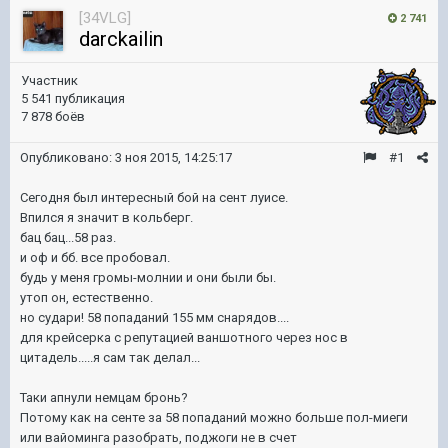
[34VLG]
2 741
darckailin
Участник
5 541 публикация
7 878 боёв
Опубликовано:
3 ноя 2015, 14:25:17
#1
Сегодня был интересный бой на сент луисе.
Впился я значит в кольберг.
бац бац...58 раз.
и оф и бб. все пробовал.
будь у меня громы-молнии и они были бы.
утоп он, естественно.
но судари! 58 попаданий 155 мм снарядов....
для крейсерка с репутацией ваншотного через нос в
цитадель.....я сам так делал...
Таки апнули немцам бронь?
Потому как на сенте за 58 попаданий можно больше пол-миеги
или вайоминга разобрать, поджоги не в счет