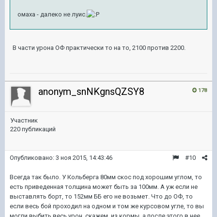
омаха - далеко не луис.
В части урона ОФ практически то на то, 2100 против 2200.
anonym_snNKgnsQZSY8
178
Участник
220 публикаций
Опубликовано:
3 ноя 2015, 14:43:46
#10
Всегда так было. У Кольберга 80мм скос под хорошим углом, то
есть приведенная толщина может быть за 100мм. А уж если не
выставлять борт, то 152мм ББ его не возьмет. Что до ОФ, то
если весь бой проходил на одном и том же курсовом угле, то вы
могли выбить весь урон, скажем, из кормы, а после этого в нее