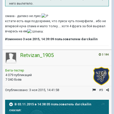
него вылетело.
омаха - далеко не луис.
кстати есть еще подозрение, что луиса чуть понерфили... ибо не
впервой куча спама и мало толку.... хотя 4 фрага за бой вырвал
вчарась на ем
Изменено
3 ноя 2015, 14:39:09
пользователем darckailin
Retvizan_1905
3 184
Бета-тестер
4 079 публикаций
7 040 боёв
Опубликовано:
3 ноя 2015, 14:41:58
#9
В 03.11.2015 в 14:38:05 пользователь darckailin
сказал: