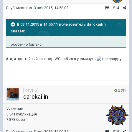
Опубликовано:
3 ноя 2015, 14:58:02
#14
В 03.11.2015 в 14:55:11 пользователь darckailin
сказал:
особенно баланс
Ага, и про тайный заговор WG забыл я упомянуть
[34VLG]
2 741
darckailin
Участник
5 541 публикация
7 878 боёв
Опубликовано:
3 ноя 2015, 15:00:25
#15