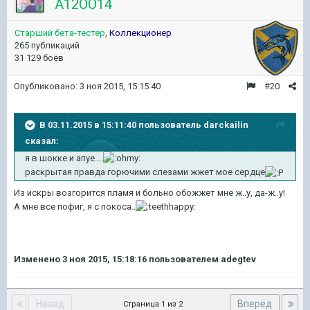
A12OO14
Старший бета-тестер
,
Коллекционер
265 публикаций
31 129 боёв
Опубликовано:
3 ноя 2015, 15:15:40
#20
В 03.11.2015 в 15:11:40 пользователь darckailin
сказал:
я в шокке и апуе....
раскрытая правда горючими слезами жжет мое сердце
Из искры возгорится пламя и больно обожжет мне ж..у, да-ж..у!
А мне все пофиг, я с покоса..
Изменено
3 ноя 2015, 15:18:16
пользователем adegtev
Назад
Вперёд
Страница 1 из 2