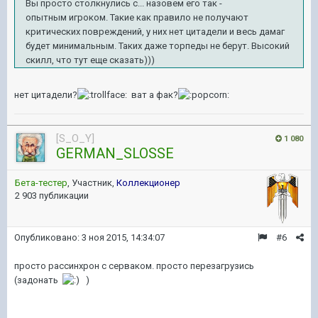
Вы просто столкнулись с... назовем его так -
опытным игроком. Такие как правило не получают
критических повреждений, у них нет цитадели и весь дамаг
будет минимальным. Таких даже торпеды не берут. Высокий
скилл, что тут еще сказать)))
нет цитадели?
ват а фак?
[S_O_Y]
1 080
GERMAN_SLOSSE
Бета-тестер
, Участник,
Коллекционер
2 903 публикации
Опубликовано:
3 ноя 2015, 14:34:07
#6
просто рассинхрон с серваком. просто перезагрузись
(задонать
)