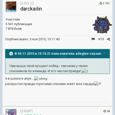
[34VLG]
2 741
darckailin
Участник
5 541 публикация
7 878 боёв
Опубликовано:
3 ноя 2015, 15:11:40
#19
В 03.11.2015 в 15:10:21 пользователь adegtev сказал:
Чем выше твой процент побед - тем ниже у твоих
союзников по команде. И это чистая правда!
я в шокке и апуе....
раскрытая правда горючими слезами жжет мое сердце
[VAMP]
38