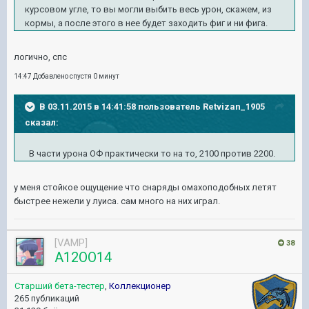
курсовом угле, то вы могли выбить весь урон, скажем, из
кормы, а после этого в нее будет заходить фиг и ни фига.
логично, спс
14:47 Добавлено спустя 0 минут
В 03.11.2015 в 14:41:58 пользователь Retvizan_1905
сказал:
В части урона ОФ практически то на то, 2100 против 2200.
у меня стойкое ощущение что снаряды омахоподобных летят
быстрее нежели у луиса. сам много на них играл.
[VAMP]
38
A12OO14
Старший бета-тестер
,
Коллекционер
265 публикаций