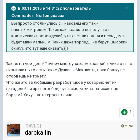
В 03.11.2015 в 14:31:22 пользователь
Commader_Norton сказал:
Вы просто столкнулись с... назовем его так -
опытным игроком. Такие как правило не получают
критических повреждений, у них нет цитадели и весь дамаг
будет минимальным. Таких даже торпеды не берут. Высокий
скилл, что тут еще сказать)))
Так вот в чем дело! Почему многоуважаеме разработчики от нас
скрывают. что есть такие Дунканы Маклауты, пока бошку не
оторвешь не тонет?
Что же это за любимцы разработчиков у которых нет ни
цитаделей ни арт погребов, одни скилы висят свисают по
бортам? Хочу знать героев в лицо!
1
[34VLG]
2 741
darckailin