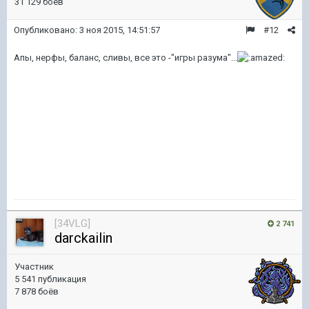
31 129 боёв
Опубликовано:
3 ноя 2015, 14:51:57
#12
Апы, нерфы, баланс, сливы, все это -"игры разума"...
[34VLG]
2 741
darckailin
Участник
5 541 публикация
7 878 боёв