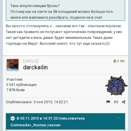
Таки апнули немцам бронь?
Потому как на сенте за 58 попаданий можно больше пол-
миеги или вайоминга разобрать, поджоги не в счет
Вы просто столкнулись с... назовем его так - опытным игроком.
Такие как правило не получают критических повреждений, у них
нет цитадели и весь дамаг будет минимальным. Таких даже
торпеды не берут. Высокий скилл, что тут еще сказать)))
[34VLG]
2 741
darckailin
Участник
5 541 публикация
7 878 боёв
Опубликовано:
3 ноя 2015, 14:32:21
#5
В 03.11.2015 в 14:31:22 пользователь
Commader_Norton сказал: