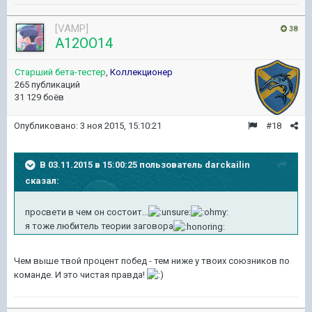
[VAMP]
38
A12OO14
Старший бета-тестер
,
Коллекционер
265 публикаций
31 129 боёв
Опубликовано:
3 ноя 2015, 15:10:21
#18
В 03.11.2015 в 15:00:25 пользователь darckailin
сказал:
просвети в чем он состоит...
я тоже любитель теории заговора
Чем выше твой процент побед - тем ниже у твоих союзников по
команде. И это чистая правда!