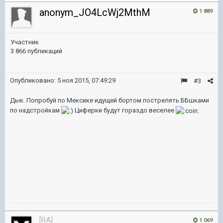
anonym_JO4LcWj2MthM
1 889
Участник
3 866 публикаций
Опубликовано:
5 ноя 2015, 07:49:29
#3
Дык. Попробуй по Мексике идущей бортом пострелять ББшками
по надстройкам
Циферки будут гораздо веселее
[RA]
1 069