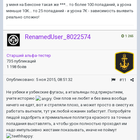
у меня на Бенсоне такая же ***... то более 100 попаданий, а урона
меньше 10К... то 25 попаданий - и урона 7К - зависимость выявить
реально сложно!
RenamedUser_8022574
1 265
Старший альфа-тестер
735 публикаций
1 198 боёв
Опубликовано:
5 ноя 2015, 08:51:32
#11
Не узбеки и узбекские фугасы, а итальянцы под прикрытием,
учите историю
Они плов не любят и без вина вообще
ничего не едят, вот и стреляли плохо, а может просто в сиесту их
работать выгнали, тут уж любой южанин забастует. Попробуйте
пиццой задобрить и премиальные поллитра красного за точные
попадания выставлять, а чтобы урон полностью проходил им
надо импульсивно жестами показывать, иначе не поймут