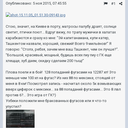
Опубликовано:
5 ноя 2015, 07:45:55
#1
Стою, значит, на Киеве в порту, матросы палубу драят, солнце
светит, птички поют... Вдруг вижу, по трапу мужички в халатах
карабкаются и сразу ко мне: "Эй капитанамана, купи катер,
Ташкентом назвали, хороший, свежий! Всего 9 мильёнов!" Я
говорю: "Стопэ, ребзя, зачем мне ваш Ташкент, чем он лучше?".
"Большой, красивый, мощный, будишь всех пиу пиу с ГК еще
хлещще, зуб даем, скидку сделаем 200 тыщ!"
Плова поели и в бой! 128 попаданий фугасами на 12287 хп! Это
меньше чем 100 хп на фугас? Из них 88 по мексике, стоящей от
меня в 8 км! Посмотрел запись - насчитал около 5к взмывающих
вверх циферок с мексики... за 88 попаданий фугасами... Это 8 лвл
против 6?... Это игра от ГК?)
Узбеки положили мне бракованных фугасов или я что-то
упустил?