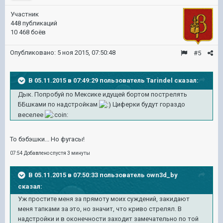
Участник
448 публикаций
10 468 боёв
Опубликовано:
5 ноя 2015, 07:50:48
#5
В 05.11.2015 в 07:49:29 пользователь Tarindel сказал:
Дык. Попробуй по Мексике идущей бортом пострелять
ББшками по надстройкам
Циферки будут гораздо
веселее
То бэбэшки... Но фугасы!
07:54 Добавлено спустя 3 минуты
В 05.11.2015 в 07:50:33 пользователь own3d_by
сказал:
Уж простите меня за прямоту моих суждений, закидают
меня тапками за это, но значит, что криво стрелял. В
надстройки и в оконечности заходит замечательно по той