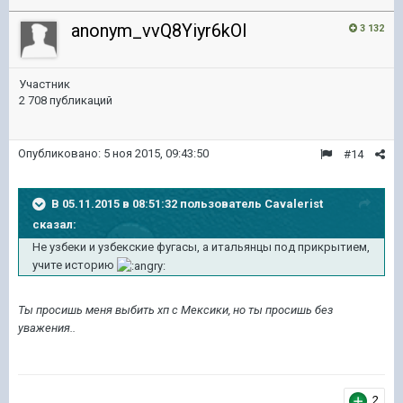
anonym_vvQ8Yiyr6kOI
3 132
Участник
2 708 публикаций
Опубликовано:
5 ноя 2015, 09:43:50
#14
В 05.11.2015 в 08:51:32 пользователь Cavalerist
сказал:
Не узбеки и узбекские фугасы, а итальянцы под прикрытием,
учите историю
Ты просишь меня выбить хп с Мексики, но ты просишь без
уважения..
2