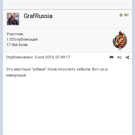
GrafRussia
781
Участник
1 555 публикаций
17 066 боёв
Опубликовано:
5 ноя 2015, 07:49:17
#2
Это местные "узбеки" плов посолить забыли. Вот он и
невкусный.