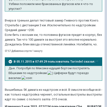
Узбеки положили мне бракованных фугасов или я что-то
упустил?
Вчера в треньке делал тестовый замер Гневного против Конго.
Стрельба с дистаанции 3 км. Исключительно по надстройкам.
Средний дамаг =200.
Если бить с восьми км, то половина фугасов придет в корпус, без
дамага. Так-что 100 дамаги за выстрел это вполне нормально.
Дождались блин ввода отечественной линейки. Ногибайте, чо.
07:57 Добавлено спустя 1 минуту
В 05.11.2015 в 07:49:29 пользователь Tarindel сказал:
Дык. Попробуй по Мексике идущей бортом пострелять
ББшками по надстройкам
Циферки будут гораздо
веселее
Вышибаешь 5К дамага из надстроек и всё. В смысле вообще всё -
как только надстройка чернеет, остальные выстрелы выстрелы
идут по схеме: с полного залпа -315 очков.
Изменено
5 ноя 2015, 07:57:54
пользователем Che___BURATOR