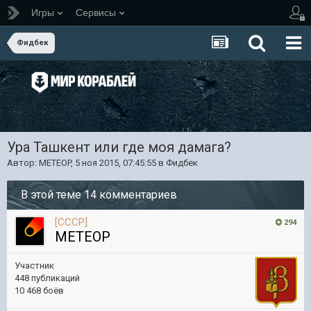
Игры
Сервисы
Фидбек
Ура Ташкент или где моя дамага?
Автор:
METEOP
,
5 ноя 2015, 07:45:55
в
Фидбек
В этой теме 14 комментариев
[CCCP]
294
METEOP
Участник
448 публикаций
10 468 боёв