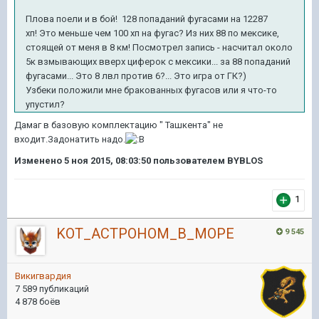
Плова поели и в бой! 128 попаданий фугасами на 12287
хп! Это меньше чем 100 хп на фугас? Из них 88 по мексике,
стоящей от меня в 8 км! Посмотрел запись - насчитал около
5к взмывающих вверх циферок с мексики... за 88 попаданий
фугасами... Это 8 лвл против 6?... Это игра от ГК?)
Узбеки положили мне бракованных фугасов или я что-то
упустил?
Дамаг в базовую комплектацию " Ташкента" не
входит.Задонатить надо.
Изменено
5 ноя 2015, 08:03:50
пользователем BYBLOS
1
KOT_ACTPOHOM_B_MOPE
9 545
Викигвардия
7 589 публикаций
4 878 боёв