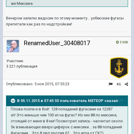
же Мексике.
Вечером запилю видосик по этому моменту... узбекские фугасы
прилетали как раз по надстройкам!
RenamedUser_30408017
3 500
Участник
3 221 публикация
Опубликовано:
5 ноя 2015, 07:55:23
#6
В 05.11.2015 в 07:45:55 пользователь METEOP сказал:
Плова поели и в бой! 128 попаданий фугасами на 12287
хп! Это меньше чем 100 хп на фугас? Из них 88 по мексике,
стоящей от меня в 8 км! Посмотрел запись - насчитал около
5к взмывающих вверх циферок с мексики... за 88 попаданий
фугасами... Это 8 лвл против 6?... Это игра от ГК?)