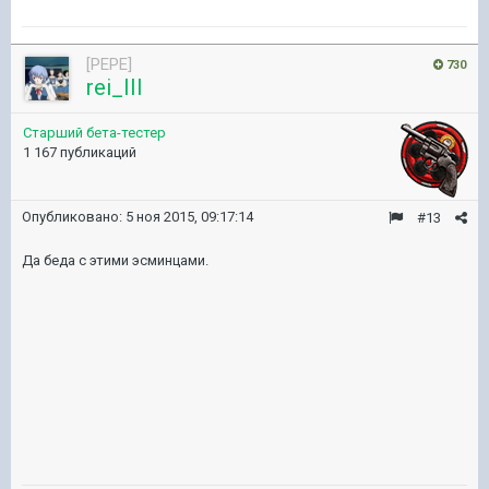
[PEPE]
730
rei_III
Старший бета-тестер
1 167 публикаций
Опубликовано:
5 ноя 2015, 09:17:14
#13
Да беда с этими эсминцами.