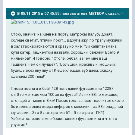
В 05.11.2015 в 07:45:55 пользователь METEOP сказал:
Стою, значит, на Киеве в порту, матросы палубу драят,
солнце светит, птички поют... Вдруг вижу, по трапу мужички
в халатах карабкаются и сразу ко мне: "Эй капитанамана,
купи катер, Ташкентом назвали, хороший, свежий! Всего 9
мильёнов!" Я говорю: "Стопэ, ребзя, зачем мне ваш
Ташкент, чем он лучше?". "Большой, красивый, мощный,
будишь всех пиу пиу с ГК еще хлещще, зуб даем, скидку
сделаем 200 тыщ!"
Плова поели и в бой! 128 попаданий фугасами на 12287
хп! Это меньше чем 100 хп на фугас? Из них 88 по мексике,
стоящей от меня в 8 км! Посмотрел запись - насчитал около
5к взмывающих вверх циферок с мексики... за 88 попаданий
фугасами... Это 8 лвл против 6?... Это игра от ГК?)
Узбеки положили мне бракованных фугасов или я что-то
упустил?