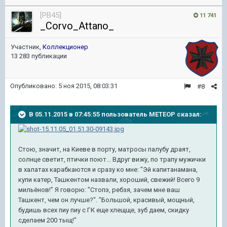
[PB45]
11 741
_Corvo_Attano_
Участник,
Коллекционер
13 283 публикации
Опубликовано:
5 ноя 2015, 08:03:31
#8
В 05.11.2015 в 07:45:55 пользователь METEOP сказал:
Стою, значит, на Киеве в порту, матросы палубу драят,
солнце светит, птички поют... Вдруг вижу, по трапу мужички
в халатах карабкаются и сразу ко мне: "Эй капитанамана,
купи катер, Ташкентом назвали, хороший, свежий! Всего 9
мильёнов!" Я говорю: "Стопэ, ребзя, зачем мне ваш
Ташкент, чем он лучше?". "Большой, красивый, мощный,
будишь всех пиу пиу с ГК еще хлещще, зуб даем, скидку
сделаем 200 тыщ!"