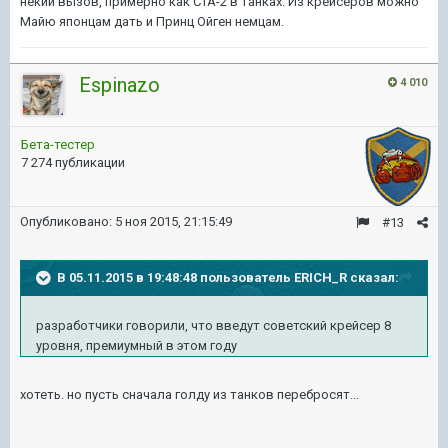
некий вызов, примерно как СТА-2 в танках. Из крейсеров можно
Майю японцам дать и Принц Ойген немцам.
Espinazo
4 010
Бета-тестер
7 274 публикации
Опубликовано:
5 ноя 2015, 21:15:49
#13
В 05.11.2015 в 19:48:48 пользователь ERICH_R сказал:
разработчики говорили, что введут советский крейсер 8
уровня, премиумный в этом году
хотеть. но пусть сначала голду из танков перебросят...