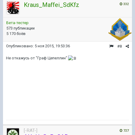
Kraus_Maffei_SdKfz
332
Бета-тестер
573 публикации
5 170 боёв
Опубликовано:
5 ноя 2015, 19:53:36
#8
Не откажусь от "Граф Цепеллин"
[-RAT-]
727