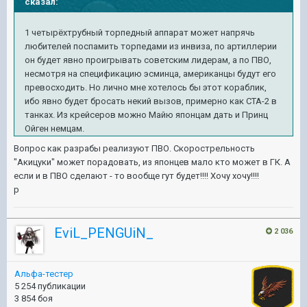
сказал:
1 четырёхтрубный торпедный аппарат может напрячь
любителей поспамить торпедами из инвиза, по артиллерии
он будет явно проигрывать советским лидерам, а по ПВО,
несмотря на спецификацию эсминца, американцы будут его
превосходить. Но лично мне хотелось бы этот кораблик,
ибо явно будет бросать некий вызов, примерно как СТА-2 в
танках. Из крейсеров можно Майю японцам дать и Принц
Ойген немцам.
Вопрос как разрабы реализуют ПВО. Скорострельность
"Акицуки" может порадовать, из японцев мало кто может в ГК. А
если и в ПВО сделают - то вообще гут будет!!!! Хочу хочу!!!!
р
EviL_PENGUiN_
2 036
Альфа-тестер
5 254 публикации
3 854 боя