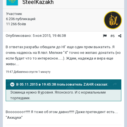
SteelKazakh
Участник
6 206 публикаций
11 266 боёв
Опубликовано:
5 ноя 2015, 19:46:38
#6
В ответах разрабы обещали до НГ еще один прем выкатить. Я
очень надеюсь на 8 лвл. Мелкие "4" точно не желаю донатить (но
если будет что то интересное......). Ждем, надежда и вера еще
живы....
19:47 Добавлено спустя 1 минуту
В 05.11.2015 в 19:45:38 пользователь ZAHR сказал:
Эсминца нужно 8 уровня. Японского. И с нормальными
торпедами.
Вооооооот!!!!! Я тоже об этом давно!!!!!! Даже претендент есть....
"Акицуки"