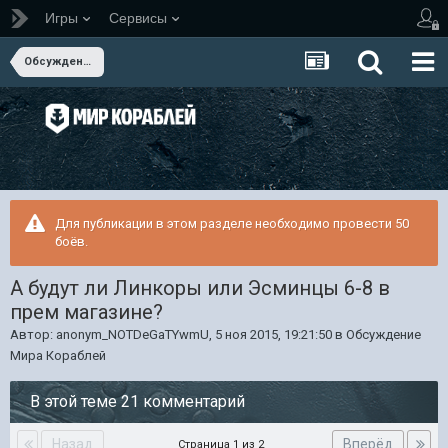
Игры
Сервисы
Обсуждение Мира Кораблей
Для публикации в этом разделе необходимо провести 50
боёв.
А будут ли Линкоры или Эсминцы 6-8 в
прем магазине?
Автор:
anonym_NOTDeGaTYwmU
,
5 ноя 2015, 19:21:50
в
Обсуждение
Мира Кораблей
В этой теме 21 комментарий
Назад
Вперёд
Страница 1 из 2