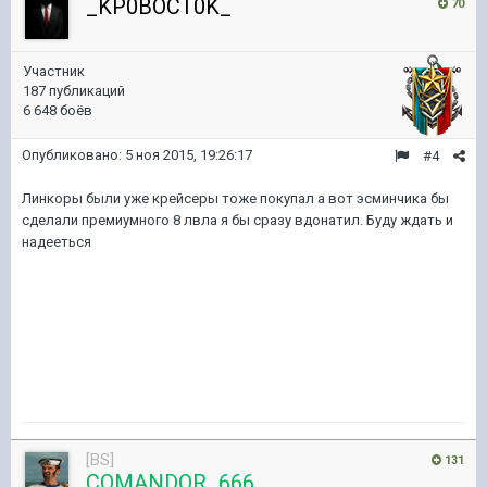
_KP0BOCT0K_
70
Участник
187 публикаций
6 648 боёв
Опубликовано:
5 ноя 2015, 19:26:17
#4
Линкоры были уже крейсеры тоже покупал а вот эсминчика бы
сделали премиумного 8 лвла я бы сразу вдонатил. Буду ждать и
надееться
[BS]
131
COMANDOR_666