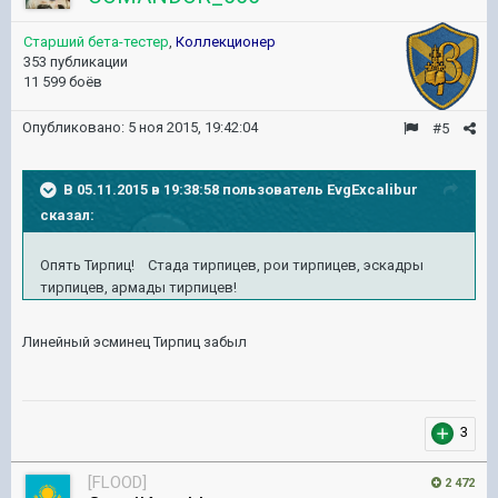
Старший бета-тестер
,
Коллекционер
353 публикации
11 599 боёв
Опубликовано:
5 ноя 2015, 19:42:04
#5
В 05.11.2015 в 19:38:58 пользователь EvgExcalibur
сказал:
Опять Тирпиц! Стада тирпицев, рои тирпицев, эскадры
тирпицев, армады тирпицев!
Линейный эсминец Тирпиц забыл
3
[FLOOD]
2 472