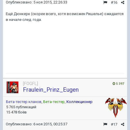
Опубликовано:
5 ноя 2015, 22:26:33
#16
Ещё Дюнкерк (скорее всего, хотя возможен Ришелье) ожидается
в начале след. года.
[FOGFL]
5 397
Fraulein_Prinz_Eugen
Бета-тестер кланов
,
Бета-тестер
,
Коллекционер
5 765 публикаций
15 478 боёв
Опубликовано:
6 ноя 2015, 00:25:37
#17