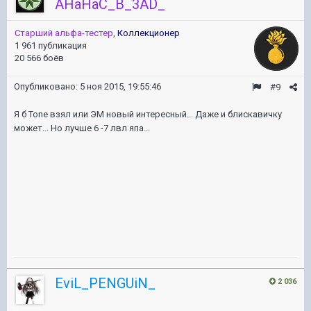
AHaHaC_B_3AD_
Старший альфа-тестер
,
Коллекционер
1 961 публикация
20 566 боёв
Опубликовано:
5 ноя 2015, 19:55:46
#9
Я б Tone взял или ЭМ новый интересный... Даже и блискавичку
может... Но лучше 6 -7 лвл япа...
EviL_PENGUiN_
2 036