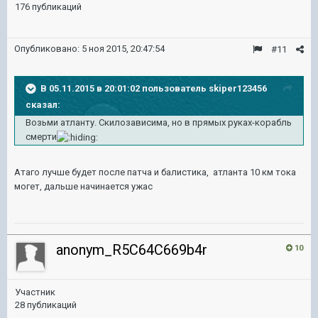
176 публикаций
Опубликовано:
5 ноя 2015, 20:47:54
#11
В 05.11.2015 в 20:01:02 пользователь skiper123456
сказал:
Возьми атланту. Скилозависима, но в прямых руках-корабль
смерти
Атаго лучше будет после патча и балистика, атланта 10 км тока
могет, дальше начинается ужас
anonym_R5C64C669b4r
10
Участник
28 публикаций