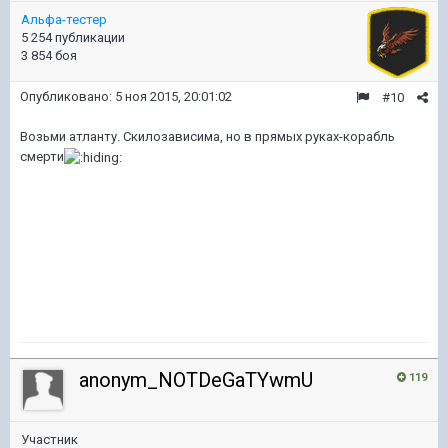
Альфа-тестер
5 254 публикации
3 854 боя
Опубликовано:
5 ноя 2015, 20:01:02
#10
Возьми атланту. Скилозависима, но в прямых руках-корабль
смерти
anonym_NOTDeGaTYwmU
119
Участник