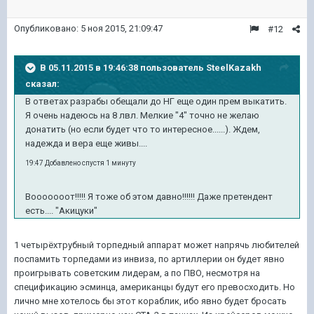
Опубликовано:
5 ноя 2015, 21:09:47
#12
В 05.11.2015 в 19:46:38 пользователь SteelKazakh
сказал:
В ответах разрабы обещали до НГ еще один прем выкатить.
Я очень надеюсь на 8 лвл. Мелкие "4" точно не желаю
донатить (но если будет что то интересное......). Ждем,
надежда и вера еще живы....
19:47 Добавлено спустя 1 минуту
Вооооооот!!!!! Я тоже об этом давно!!!!!! Даже претендент
есть.... "Акицуки"
1 четырёхтрубный торпедный аппарат может напрячь любителей
поспамить торпедами из инвиза, по артиллерии он будет явно
проигрывать советским лидерам, а по ПВО, несмотря на
спецификацию эсминца, американцы будут его превосходить. Но
лично мне хотелось бы этот кораблик, ибо явно будет бросать