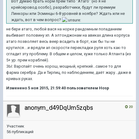
Вот думаю брать норм прем типо "Атаго" (но я не
крейсеровод особо), разработчики, будут ли премиум
Линкоры или Эсминцы 6-8 уровней в ноябре? Ждать или не
ждать, вот в чем вопрос?
не бери атаго, любой вася на норке рандомным попаданием
выбивает половину хп. А элтонджонам на авиках длина корпуса
атаго позволяет весь веер всадить в борт, как бы ты ни
крутился....и врядли ап скорости перекладки руля хоть как-то
сгладит эту проблему. В общем и целом, хуже только Атланта (из
5+ ур. прем кораблей).
ЗЫ: Варспайт очень хорош, мощный, крепкий...самое то для
фарма серебра. Да и Тирпиц, по наблюдениям, даёт жару...даже в
кривых руках.
Изменено
5 ноя 2015, 21:59:40
пользователем Hosp
anonym_d49DqUm5zqbs
20
Участник
56 публикаций