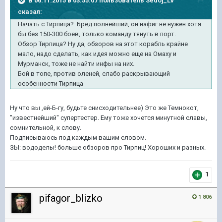
В 06.11.2015 в 03:55:07 пользователь Sedoj_LV
сказал:
Начать с Тирпица? Бред полнейший, он нафиг не нужен хотя
бы без 150-300 боев, только команду тянуть в порт.
Обзор Тирпица? Ну да, обзоров на этот корабль крайне
мало, надо сделать, как идея можно еще на Омаху и
Мурманск, тоже не найти инфы на них.
Бой в топе, против оленей, слабо раскрывающий
особенности Тирпица
Ну что вы ,ей-Б-гу, будьте снисходительнее) Это же Темнокот,
"известнейший" супертестер. Ему тоже хочется минутной славы,
сомнительной, к слову.
Подписываюсь под каждым вашим словом.
ЗЫ: вододелы! больше обзоров про Тирпиц! Хороших и разных.
1
pifagor_blizko
1 806