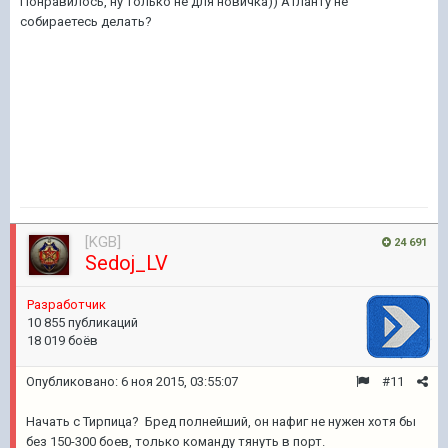
Понравилось, ну только не для новичка)) Атланту не
собираетесь делать?
[KGB]
24 691
Sedoj_LV
Pазработчик
10 855 публикаций
18 019 боёв
Опубликовано:
6 ноя 2015, 03:55:07
#11
Начать с Тирпица? Бред полнейший, он нафиг не нужен хотя бы
без 150-300 боев, только команду тянуть в порт.