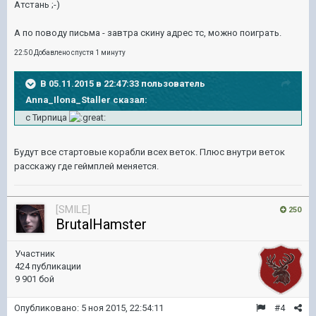
Атстань ;-)
А по поводу письма - завтра скину адрес тс, можно поиграть.
22:50 Добавлено спустя 1 минуту
В 05.11.2015 в 22:47:33 пользователь
Anna_Ilona_Staller сказал:
с Тирпица
Будут все стартовые корабли всех веток. Плюс внутри веток
расскажу где геймплей меняется.
[SMILE]
250
BrutalHamster
Участник
424 публикации
9 901 бой
Опубликовано:
5 ноя 2015, 22:54:11
#4