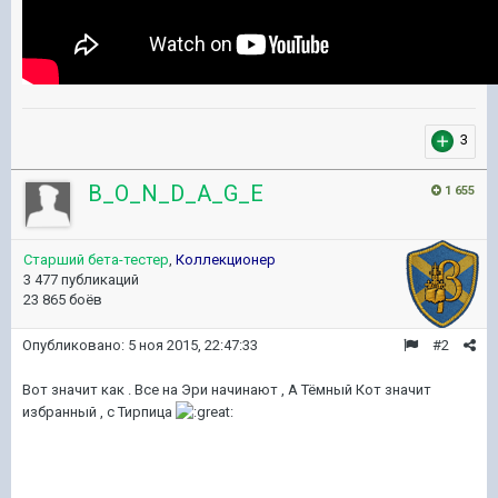
3
B_O_N_D_A_G_E
1 655
Старший бета-тестер
,
Коллекционер
3 477 публикаций
23 865 боёв
Опубликовано:
5 ноя 2015, 22:47:33
#2
Вот значит как . Все на Эри начинают , А Тёмный Кот значит
избранный , с Тирпица