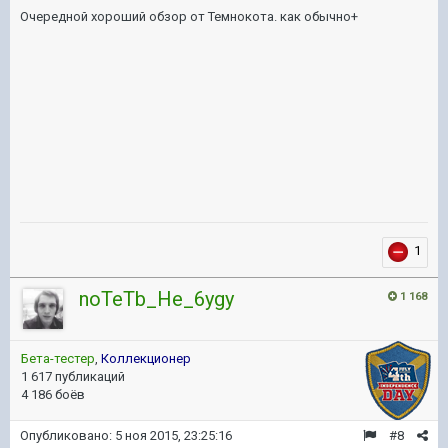
Очередной хороший обзор от Темнокота. как обычно+
1
noTeTb_He_6ygy
1 168
Бета-тестер
,
Коллекционер
1 617 публикаций
4 186 боёв
Опубликовано:
5 ноя 2015, 23:25:16
#8