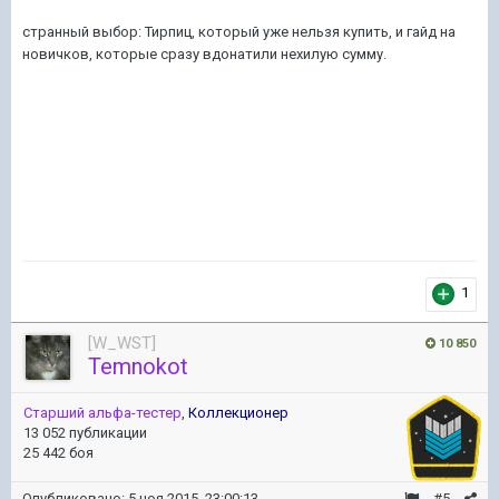
странный выбор: Тирпиц, который уже нельзя купить, и гайд на
новичков, которые сразу вдонатили нехилую сумму.
1
[W_WST]
10 850
Temnokot
Старший альфа-тестер
,
Коллекционер
13 052 публикации
25 442 боя
Опубликовано:
5 ноя 2015, 23:00:13
#5