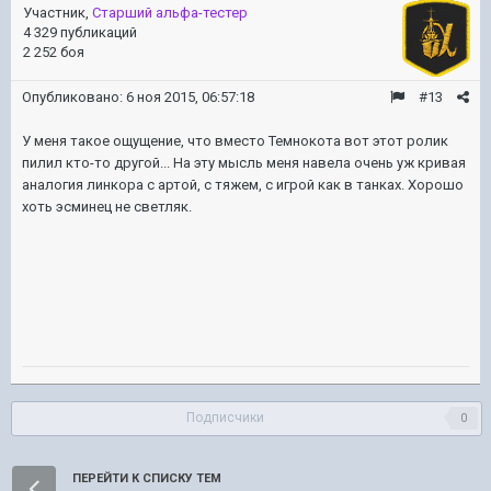
Участник,
Старший альфа-тестер
4 329 публикаций
2 252 боя
Опубликовано:
6 ноя 2015, 06:57:18
#13
У меня такое ощущение, что вместо Темнокота вот этот ролик
пилил кто-то другой... На эту мысль меня навела очень уж кривая
аналогия линкора с артой, с тяжем, с игрой как в танках. Хорошо
хоть эсминец не светляк.
Подписчики
0
ПЕРЕЙТИ К СПИСКУ ТЕМ