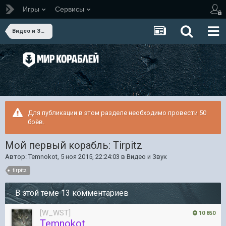
Игры
Сервисы
Видео и Звук
Для публикации в этом разделе необходимо провести 50
боёв.
Мой первый корабль: Tirpitz
Автор:
Temnokot
,
5 ноя 2015, 22:24:03
в
Видео и Звук
tirpitz
В этой теме 13 комментариев
[W_WST]
10 850
Temnokot