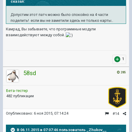
сказал:
Допустим этот патч можно было спокойно на 4 части
поделить! если вы не заметили здесь не только карты..
Камрад, Вы забываете, что программные модули
взаимодействуют между собой.
1
58sd
285
Бета-тестер
482 публикации
Опубликовано:
6 ноя 2015, 07:14:24
#14
В 06.11.2015 в 07:07:46 пользователь _Zhukov__