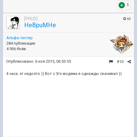
1
[PRUD]
62
HeBpuMHe
Альфа-тестер
284 публикации
4 936 боёв
Опубликовано:
6 ноя 2015, 06:53:55
#10
4 часа эт недолго )) Вот с 3гэ модема я однажды скачивал ))