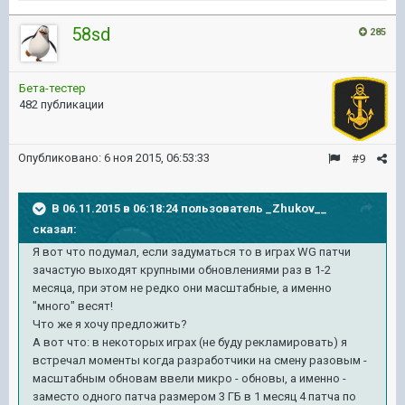
58sd
285
Бета-тестер
482 публикации
Опубликовано:
6 ноя 2015, 06:53:33
#9
В 06.11.2015 в 06:18:24 пользователь _Zhukov__
сказал:
Я вот что подумал, если задуматься то в играх WG патчи
зачастую выходят крупными обновлениями раз в 1-2
месяца, при этом не редко они масштабные, а именно
"много" весят!
Что же я хочу предложить?
А вот что: в некоторых играх (не буду рекламировать) я
встречал моменты когда разработчики на смену разовым -
масштабным обновам ввели микро - обновы, а именно -
заместо одного патча размером 3 ГБ в 1 месяц 4 патча по