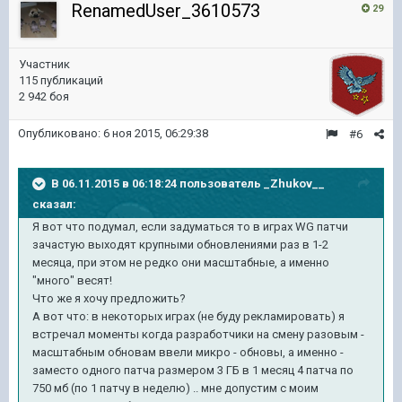
RenamedUser_3610573
29
Участник
115 публикаций
2 942 боя
Опубликовано:
6 ноя 2015, 06:29:38
#6
В 06.11.2015 в 06:18:24 пользователь _Zhukov__
сказал:
Я вот что подумал, если задуматься то в играх WG патчи
зачастую выходят крупными обновлениями раз в 1-2
месяца, при этом не редко они масштабные, а именно
"много" весят!
Что же я хочу предложить?
А вот что: в некоторых играх (не буду рекламировать) я
встречал моменты когда разработчики на смену разовым -
масштабным обновам ввели микро - обновы, а именно -
заместо одного патча размером 3 ГБ в 1 месяц 4 патча по
750 мб (по 1 патчу в неделю) .. мне допустим с моим