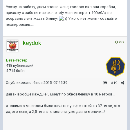
Ухожу на работу, днем звоню жене, говорю включи корабли,
прихожу с работы все скачено(у меня интерент 100мб/с, но
всеравно лень ждать 5 минут
) У кого нет жены - создайте
планировщик....
keydok
257
Бета-тестер
418 публикаций
4 714 боёв
Опубликовано:
6 ноя 2015, 07:45:39
#19
давай вообще каждые 5 минут по обновленицу в 10 метров...
я понимаю мне влом было качать вульфенштейн в 37 гигов, это
да, это лень, а 2,5 гига, это мелочи, уже давно мелочи...!