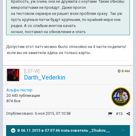
Крепость, уж очень она не дружила с ноутами Такие обновы
микропатчами не пройдут. Даже прогон
на тестовом сервере не решит всех проблем сразу. Так уж
пусть крупные патчи будут крупными, по крайней мере они
редки. А со слабым инетом качать
ночью, поставил на обновление и спать
Допустим этот патч можно было спокойно на 4 части поделить!
если вы не заметили здесь не только карты..
[LST-W]
8 444
Darth_Vederkin
Альфа-тестер
20 443 публикации
874 боя
Опубликовано:
6 ноя 2015, 07:10:58
#13
В 06.11.2015 в 07:07:46 пользователь _Zhukov__