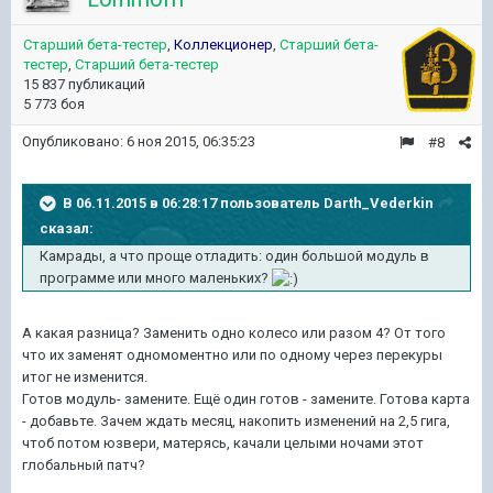
Старший бета-тестер
,
Коллекционер
,
Старший бета-
тестер
,
Старший бета-тестер
15 837 публикаций
5 773 боя
Опубликовано:
6 ноя 2015, 06:35:23
#8
В 06.11.2015 в 06:28:17 пользователь Darth_Vederkin
сказал:
Камрады, а что проще отладить: один большой модуль в
программе или много маленьких?
А какая разница? Заменить одно колесо или разом 4? От того
что их заменят одномоментно или по одному через перекуры
итог не изменится.
Готов модуль- замените. Ещё один готов - замените. Готова карта
- добавьте. Зачем ждать месяц, накопить изменений на 2,5 гига,
чтоб потом юзвери, матерясь, качали целыми ночами этот
глобальный патч?