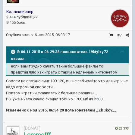
Коллекционер
2 414 публикации
9 455 боёв
Опубликовано:
6 ноя 2015, 06:33:17
#7
В 06.11.2015 в 06:29:38 пользователь 19ktylxy72
сказал:
если вам трудно качать такие большие файлы то
представляю как играть с таким медленным интернетом
Совсем не сложно пинг 100-120, вы не забывайте что для игры не
надо огромной скорости..
Притом играть и скачивать 2 большие разницы...
P.S. уже 4 часа качаю скачал только 1700 мб из 2500 ...
Изменено
6 ноя 2015, 06:34:29
пользователем _Zhukov__
[DONAT]
23 373
Lommofff