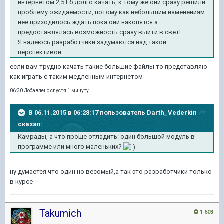
интернетом 2,5 Гб долго качать, к тому же они сразу решили
проблему ожидаемости, потому как небольшим изменениям
нее приходилось ждать пока они накопятся а
предоставлялась возможность сразу выйти в свет!
Я надеюсь разработчики задумаются над такой
перспективой..
если вам трудно качать такие большие файлы то представляю
как играть с таким медленным интернетом
06:30 Добавлено спустя 1 минуту
В 06.11.2015 в 06:28:17 пользователь Darth_Vederkin
сказал:
Камрады, а что проще отладить: один большой модуль в
программе или много маленьких?
ну думается что один но весомый,а так это разработчики только
в курсе
Takumich
1 603