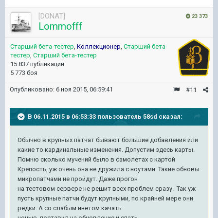
[DONAT]
23 373
Lommofff
Старший бета-тестер
,
Коллекционер
,
Старший бета-
тестер
,
Старший бета-тестер
15 837 публикаций
5 773 боя
Опубликовано:
6 ноя 2015, 06:59:41
#11
В 06.11.2015 в 06:53:33 пользователь 58sd сказал:
Обычно в крупных патчат бывают большие добавления или
какие то кардинальные изменения. Допустим здесь карты.
Помню сколько мучений было в самолетах с картой
Крепость, уж очень она не дружила с ноутами Такие обновы
микропатчами не пройдут. Даже прогон
на тестовом сервере не решит всех проблем сразу. Так уж
пусть крупные патчи будут крупными, по крайней мере они
редки. А со слабым инетом качать
ночью, поставил на обновление и спать