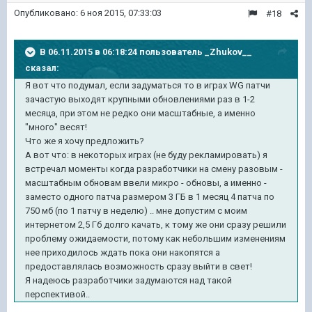
Опубликовано:
6 ноя 2015, 07:33:03
#18
В 06.11.2015 в 06:18:24 пользователь _Zhukov__
сказал:
Я вот что подумал, если задуматься то в играх WG патчи
зачастую выходят крупными обновлениями раз в 1-2
месяца, при этом не редко они масштабные, а именно
"много" весят!
Что же я хочу предложить?
А вот что: в некоторых играх (не буду рекламировать) я
встречал моменты когда разработчики на смену разовым -
масштабным обновам ввели микро - обновы, а именно -
заместо одного патча размером 3 ГБ в 1 месяц 4 патча по
750 мб (по 1 патчу в неделю) .. мне допустим с моим
интернетом 2,5 Гб долго качать, к тому же они сразу решили
проблему ожидаемости, потому как небольшим изменениям
нее приходилось ждать пока они накопятся а
предоставлялась возможность сразу выйти в свет!
Я надеюсь разработчики задумаются над такой
перспективой..