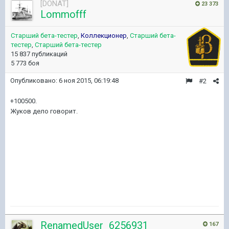
[DONAT]
23 373
Lommofff
Старший бета-тестер
,
Коллекционер
,
Старший бета-
тестер
,
Старший бета-тестер
15 837 публикаций
5 773 боя
Опубликовано:
6 ноя 2015, 06:19:48
#2
+100500.
Жуков дело говорит.
RenamedUser_6256931
167