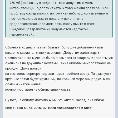
750 мб (по 1 патчу в неделю) .. мне допустим с моим
интернетом 2,5 Гб долго качать, к тому же они сразу решили
проблему ожидаемости, потому как небольшим изменениям
нее приходилось ждать пока они накопятся а
предоставлялась возможность сразу выйти в свет!
Я надеюсь разработчики задумаются над такой
перспективой..
Обычно в крупных патчат бывают большие добавления или
какие то кардинальные изменения. Допустим здесь карты.
Помню сколько мучений было в самолетах с картой Крепость, уж
очень она не дружила с ноутами Такие обновы микропатчами не
пройдут. Даже прогон
на тестовом сервере не решит всех проблем сразу. Так уж пусть
крупные патчи будут крупными, по крайней мере они редки. А со
слабым инетом качать
ночью, поставил на обновление и спать
Ну вот, на обнову хватило 40минут, житель западной Сибири
Изменено
6 ноя 2015, 07:10:28
пользователем 58sd