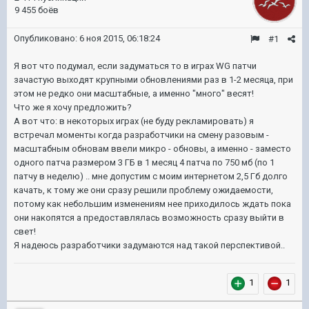
9 455 боёв
Опубликовано:
6 ноя 2015, 06:18:24
#1
Я вот что подумал, если задуматься то в играх WG патчи
зачастую выходят крупными обновлениями раз в 1-2 месяца, при
этом не редко они масштабные, а именно "много" весят!
Что же я хочу предложить?
А вот что: в некоторых играх (не буду рекламировать) я
встречал моменты когда разработчики на смену разовым -
масштабным обновам ввели микро - обновы, а именно - заместо
одного патча размером 3 ГБ в 1 месяц 4 патча по 750 мб (по 1
патчу в неделю) .. мне допустим с моим интернетом 2,5 Гб долго
качать, к тому же они сразу решили проблему ожидаемости,
потому как небольшим изменениям нее приходилось ждать пока
они накопятся а предоставлялась возможность сразу выйти в
свет!
Я надеюсь разработчики задумаются над такой перспективой..
1
1