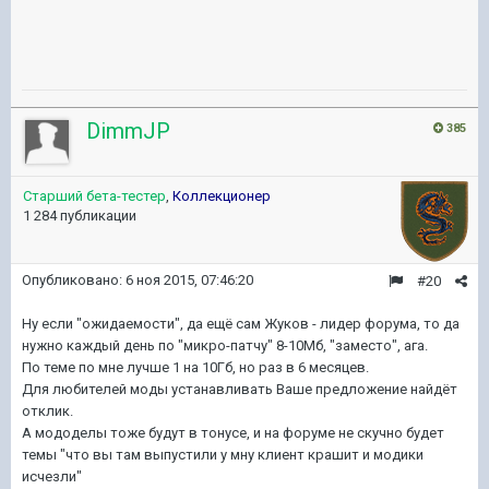
DimmJP
385
Старший бета-тестер
,
Коллекционер
1 284 публикации
Опубликовано:
6 ноя 2015, 07:46:20
#20
Ну если "ожидаемости", да ещё сам Жуков - лидер форума, то да
нужно каждый день по "микро-патчу" 8-10Мб, "заместо", ага.
По теме по мне лучше 1 на 10Гб, но раз в 6 месяцев.
Для любителей моды устанавливать Ваше предложение найдёт
отклик.
А мододелы тоже будут в тонусе, и на форуме не скучно будет
темы "что вы там выпустили у мну клиент крашит и модики
исчезли"