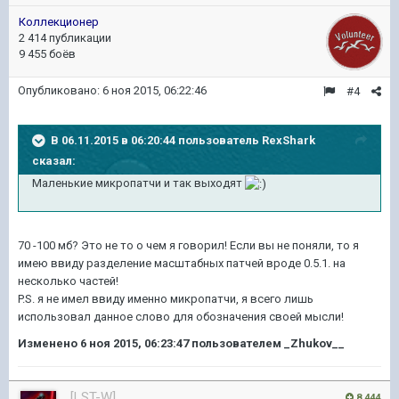
Коллекционер
2 414 публикации
9 455 боёв
Опубликовано:
6 ноя 2015, 06:22:46
#4
В 06.11.2015 в 06:20:44 пользователь RexShark
сказал:
Маленькие микропатчи и так выходят
70 -100 мб? Это не то о чем я говорил! Если вы не поняли, то я
имею ввиду разделение масштабных патчей вроде 0.5.1. на
несколько частей!
P.S. я не имел ввиду именно микропатчи, я всего лишь
использовал данное слово для обозначения своей мысли!
Изменено
6 ноя 2015, 06:23:47
пользователем _Zhukov__
[LST-W]
8 444