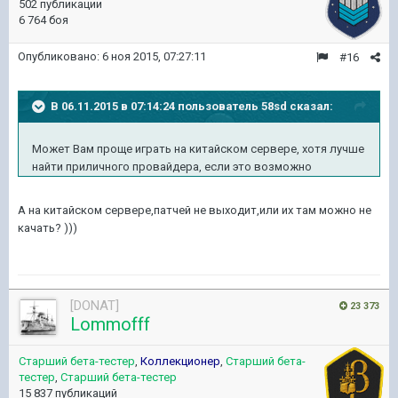
502 публикации
6 764 боя
Опубликовано:
6 ноя 2015, 07:27:11
#16
В 06.11.2015 в 07:14:24 пользователь 58sd сказал:
Может Вам проще играть на китайском сервере, хотя лучше
найти приличного провайдера, если это возможно
А на китайском сервере,патчей не выходит,или их там можно не
качать? )))
[DONAT]
23 373
Lommofff
Старший бета-тестер
,
Коллекционер
,
Старший бета-
тестер
,
Старший бета-тестер
15 837 публикаций