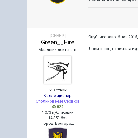
[CEBEP]
Опубликовано:
6 ноя 2015,
Green__Fire
Лови плюс, отличная ид
Младший лейтенант
Участник
Коллекционер
Столкновение Серв-ов
822
1 073 публикации
14 353 боя
Город
:
Белгород