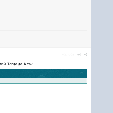
Жалоба
#6
. Тогда да. А так...