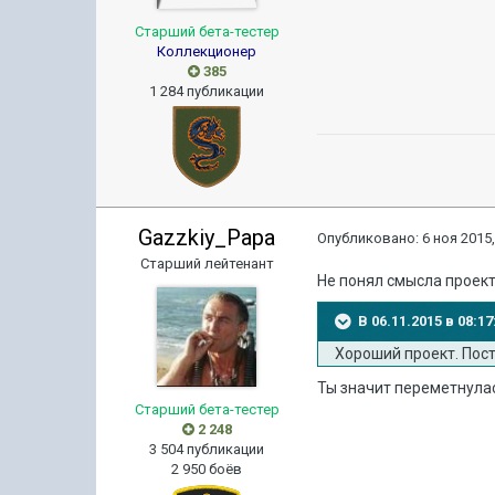
Старший бета-тестер
Коллекционер
385
1 284 публикации
Gazzkiy_Papa
Опубликовано:
6 ноя 2015,
Старший лейтенант
Не понял смысла проекта
В 06.11.2015 в 08:1
Хороший проект. Пос
Ты значит переметнула
Старший бета-тестер
2 248
3 504 публикации
2 950 боёв