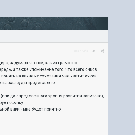
Жалоба
#1
ира, задумался о том, как их грамотно
едь, а также упоминание того, что всего очков
 понять на какие их сочетания мне хватит очков.
о на ваш суд и представляю.
(или до определенного уровня развития капитана),
рует ссылку.
ной вики - мне будет приятно.