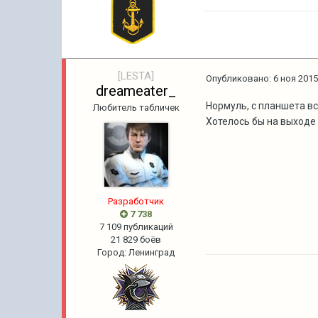
[LESTA]
Опубликовано:
6 ноя 2015
dreameater_
Нормуль, с планшета вс
Любитель табличек
Хотелось бы на выходе к
Разработчик
7 738
7 109 публикаций
21 829 боёв
Город
:
Ленинград