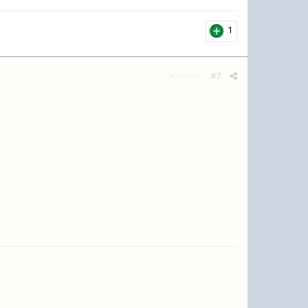
1
Жалоба
#7