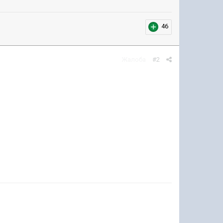
46
Жалоба
#2