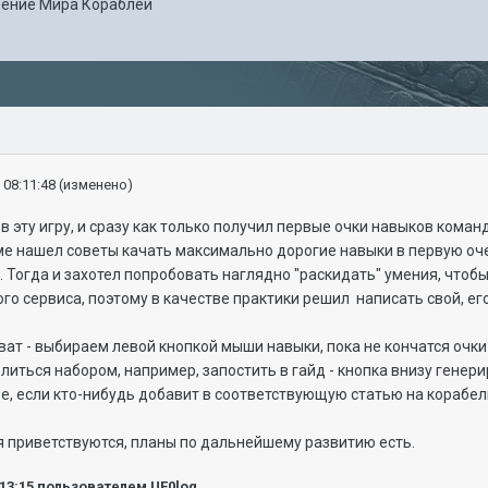
ение Мира Кораблей
 08:11:48
(изменено)
 эту игру, и сразу как только получил первые очки навыков команд
е нашел советы качать максимально дорогие навыки в первую очер
. Тогда и захотел попробовать наглядно "раскидать" умения, чтобы
го сервиса, поэтому в качестве практики решил написать свой, ег
т - выбираем левой кнопкой мыши навыки, пока не кончатся очки 
литься набором, например, запостить в гайд - кнопка внизу генери
е, если кто-нибудь добавит в соответствующую статью на корабель
я приветствуются, планы по дальнейшему развитию есть.
:13:15
пользователем UF0log