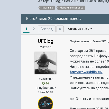
Автор:
UF0log
,
6 ноя 2015, 08:11:48
в
Обсужд
прокачка
Навыки командира
В этой теме 29 комментариев
1
Вперёд
2
Страница 1 из 2
UF0log
Опубликовано:
6 ноя 2015,
Матрос
Со стартом ОБТ пришел в
распределять. На форум
может быть не более 19
Нигде не нашел подобно
http://wowsskills.ru/
Функционал незамыслова
Участник
если есть желание поде
46
13 публикаций
Пользуйтесь на здоровь
1 547 боёв
p.s. Отзывы и пожелани
Изменено
6 ноя 2015, 08