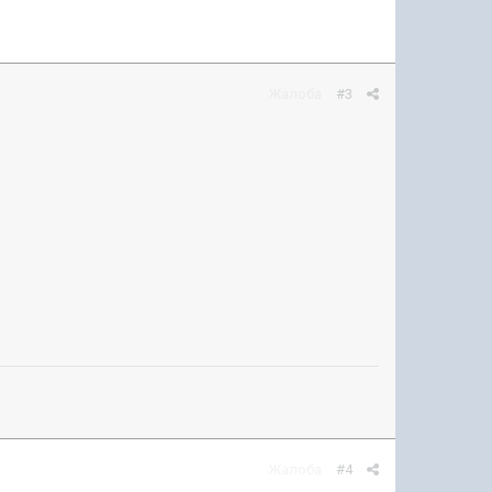
Жалоба
#3
Жалоба
#4