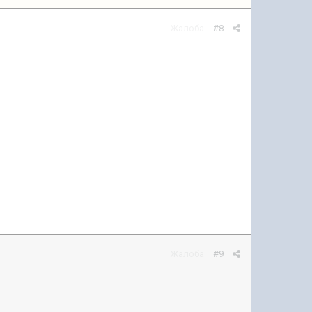
Жалоба
#8
Жалоба
#9