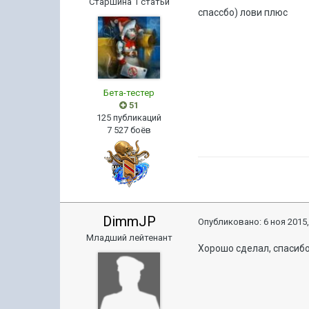
Старшина 1 статьи
спассбо) лови плюс
Бета-тестер
51
125 публикаций
7 527 боёв
DimmJP
Опубликовано:
6 ноя 2015,
Младший лейтенант
Хорошо сделал, спасиб