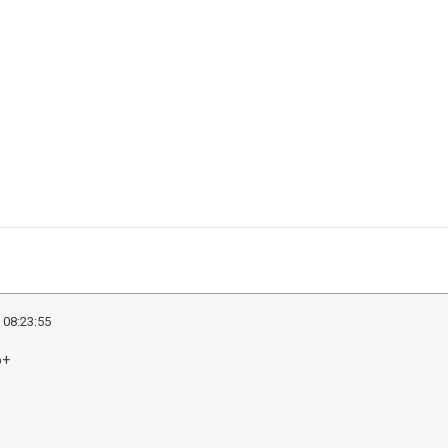
 08:23:55
о+