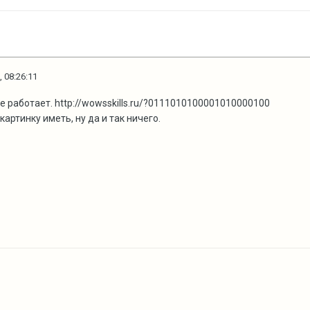
, 08:26:11
е работает. http://wowsskills.ru/?0111010100001010000100
артинку иметь, ну да и так ничего.