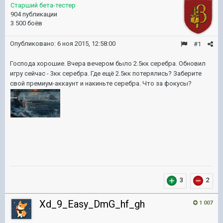
Старший бета-тестер
904 публикации
3 500 боёв
Опубликовано:
6 ноя 2015, 12:58:00
#1
Господа хорошие. Вчера вечером было 2.5кк серебра. Обновил
игру сейчас - 3кк серебра. Где ещё 2.5кк потерялись? Заберите
свой премиум-аккаунт и накиньте серебра. Что за фокусы?
3
2
Xd_9_Easy_DmG_hf_gh
1 007