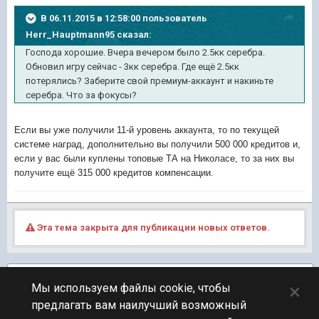
В 06.11.2015 в 12:58:00 пользователь
Herr_Hauptmann95 сказал:
Господа хорошие. Вчера вечером было 2.5кк серебра.
Обновил игру сейчас - 3кк серебра. Где ещё 2.5кк
потерялись? Заберите свой премиум-аккаунт и накиньте
серебра. Что за фокусы?
Если вы уже получили 11-й уровень аккаунта, то по текущей
системе наград, дополнительно вы получили 500 000 кредитов и,
если у вас были куплены топовые ТА на Николасе, то за них вы
получите ещё 315 000 кредитов компенсации.
Эта тема закрыта для публикации новых ответов.
Подписчики
1
×
Мы используем файлы cookie, чтобы
предлагать вам наилучший возможный
ПЕРЕЙТИ К СПИСКУ ТЕМ