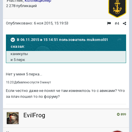
Участник,
Коллекционер
2 278 публикаций
Опубликовано:
6 ноя 2015, 15:19:53
#4
В 06.11.2015 в 15:14:51 пользователь mukomol01
сказал:
каникулы
и 5 перк
Нет у меня 5 перка...
15:20 Добавлено спустя 0 минут
Если честно даже не понял че там изменилось то с авиками? Что
за плач пошел то по форуму?
EvilFrog
899