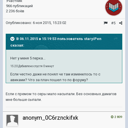
Участник
966 публикаций
2 236 боёв
Опубликовано:
6 ноя 2015, 15:23:02
#5
В 06.11.2015 в 15:19:53 пользователь staryiPen
сказал:
Нет у меня 5 перка...
15:20 Добавлено спустя 0 минут
Если честно даже не понял че там изменилось то с
авиками? Что за плач пошел то по форуму?
Если с премом то серы мало насыпали. Без основных дамагов
мне больше сыпали.
anonym_0C6rznckifxk
2 809