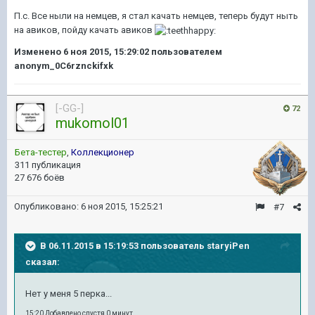
П.с. Все ныли на немцев, я стал качать немцев, теперь будут ныть
на авиков, пойду качать авиков
Изменено
6 ноя 2015, 15:29:02
пользователем
anonym_0C6rznckifxk
[-GG-]
72
mukomol01
Бета-тестер
,
Коллекционер
311 публикация
27 676 боёв
Опубликовано:
6 ноя 2015, 15:25:21
#7
В 06.11.2015 в 15:19:53 пользователь staryiPen
сказал:
Нет у меня 5 перка...
15:20 Добавлено спустя 0 минут