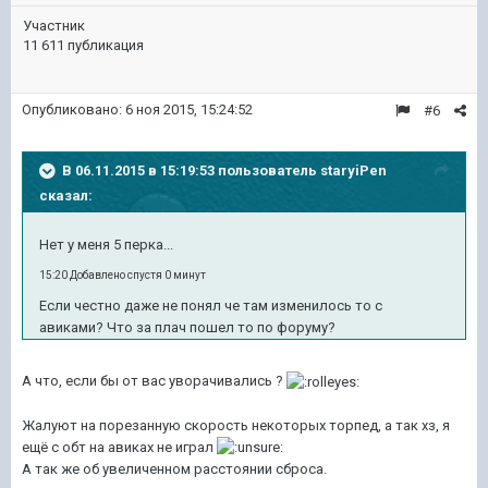
Участник
11 611 публикация
Опубликовано:
6 ноя 2015, 15:24:52
#6
В 06.11.2015 в 15:19:53 пользователь staryiPen
сказал:
Нет у меня 5 перка...
15:20 Добавлено спустя 0 минут
Если честно даже не понял че там изменилось то с
авиками? Что за плач пошел то по форуму?
А что, если бы от вас уворачивались ?
Жалуют на порезанную скорость некоторых торпед, а так хз, я
ещё с обт на авиках не играл
А так же об увеличенном расстоянии сброса.