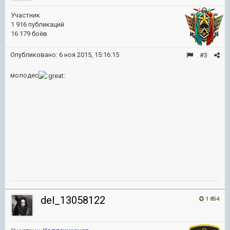
Участник
1 916 публикаций
16 179 боёв
Опубликовано:
6 ноя 2015, 15:16:15
#3
молодес
del_13058122
1 854