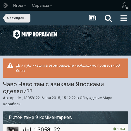
Игры
Сервисы
Обсуждение Мира Кораблей
Для публикации в этом разделе необходимо провести 50
боёв.
Чаво Чаво там с авиками Япосками
сделали??
Автор:
del_13058122
,
6 ноя 2015, 15:12:22
в
Обсуждение Мира
Кораблей
В этой теме 9 комментариев
del_13058122
1 854