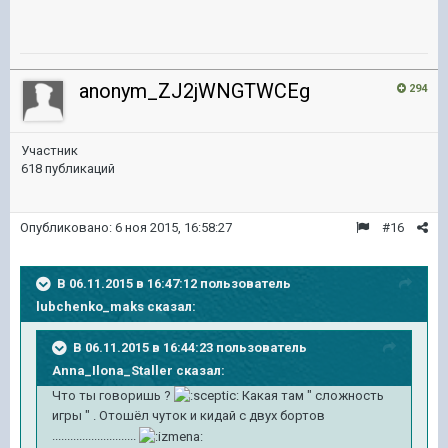
anonym_ZJ2jWNGTWCEg
294
Участник
618 публикаций
Опубликовано:
6 ноя 2015, 16:58:27
#16
В 06.11.2015 в 16:47:12 пользователь
lubchenko_maks сказал:
В 06.11.2015 в 16:44:23 пользователь
Anna_Ilona_Staller сказал:
Что ты говоришь ?
Какая там " сложность
игры " . Отошёл чуток и кидай с двух бортов
............................