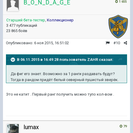
B_O_N_D_A_G_E
1 655
Старший бета-тестер
,
Коллекционер
3 477 публикаций
23 865 боёв
Опубликовано:
6 ноя 2015, 16:51:02
#10
В 06.11.2015 в 16:49:28 пользователь ZAHR сказал:
Да фиг его знает. Возможно за 1 ранги раздавать будут?
Тогда в рандом придёт белый северный пушистый зверёк.
Это не катит . Первый ранг получить можно тупо кол-вом .
lumax
79