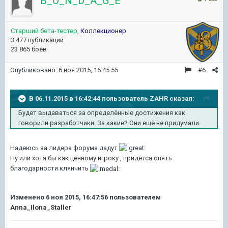
B_O_N_D_A_G_E
Старший бета-тестер
,
Коллекционер
3 477 публикаций
23 865 боёв
Опубликовано:
6 ноя 2015, 16:45:55
#6
В 06.11.2015 в 16:42:44 пользователь ZAHR сказал:
Будет выдаваться за определённые достижения как
говорили разработчики. За какие? Они ещё не придумали.
Надеюсь за лидера форума дадут
Ну или хотя бы как ценному игроку , придётся опять
благодарности клянчить
Изменено
6 ноя 2015, 16:47:56
пользователем
Anna_Ilona_Staller