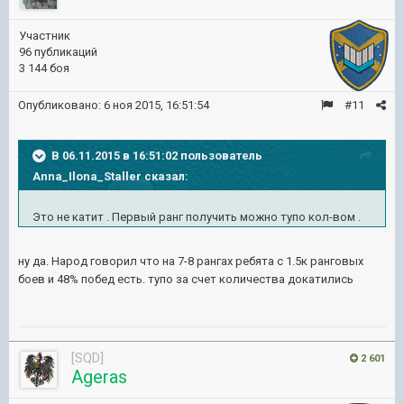
Участник
96 публикаций
3 144 боя
Опубликовано:
6 ноя 2015, 16:51:54
#11
В 06.11.2015 в 16:51:02 пользователь
Anna_Ilona_Staller сказал:
Это не катит . Первый ранг получить можно тупо кол-вом .
ну да. Народ говорил что на 7-8 рангах ребята с 1.5к ранговых
боев и 48% побед есть. тупо за счет количества докатились
[SQD]
2 601
Ageras