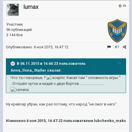
lumax
79
Участник
96 публикаций
3 144 боя
Опубликовано:
6 ноя 2015, 16:47:12
#7
В 06.11.2015 в 16:44:23 пользователь
Anna_Ilona_Staller сказал:
Что ты говоришь ?
Какая там " сложность игры "
. Отошёл чуток и кидай с двух бортов ............................
Ну крейсер убран, как раз потому, что народ "не смог в него"
Изменено
6 ноя 2015, 16:47:22
пользователем lubchenko_maks