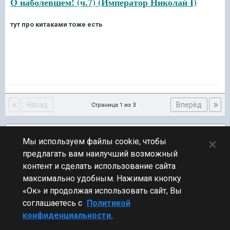
О наболевшем! (ч.7) (Император Николай I)
тут про китаками тоже есть
Назад
Вперёд
Страница 1 из 3
Подписчики
2
×
Мы используем файлы cookie, чтобы
предлагать вам наилучший возможный
ПЕРЕЙТИ К СПИСКУ ТЕМ
контент и сделать использование сайта
Фидбек
максимально удобным. Нажимая кнопку
«Ок» и продолжая использовать сайт, Вы
соглашаетесь с
Политикой
конфиденциальности.
Стиль