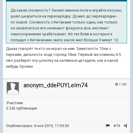
Да какая сложность? Засеял минное поле и играйте посоны,
ушёл шкериться на перезарядку. Дожил до перезарядки -
по новой. Сложность с Китаками только одна, как только
он засветиться его начинают фокусить все, инстинкт
самосохранения срабатывает. Из тех боёв в которых я
попадал с Китакаками, мало какой жил больше 5 минут =))
Даааа говорят те кто не играл на нем. Заметность 12км с
перками, дальность хода торпед 10км. Первый же эсминец 4-5
лвл разберет эту шлюпку на халявные цитадели, как и какой
нибудь Орлеан
anonym_ddePUYLeIm74
1 101
Участник
2 242 публикации
Опубликовано:
6 ноя 2015, 17:39:30
#19