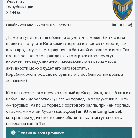
Участник
96 публикаций
3 144 боя
Опубликовано:
6 ноя 2015, 16:39:11
#1
До меня тут долетели обрывки слухов, что может быть снова
появится получить
Китаками
в порт за всякие активности, так
как в продажу его не вернут из-за большой сложности игры. Так
вот назрел вопрос: Правда ли, что игроки скоро смогут
покатать это чудо японской инженерии? И за какие такие
активности можно будет его заграбастать?
Кораблик очень редкий, но судя по его особенностям весьма
желанный)
Кто не в курсе - это всем известный крейсер Кума, но на 8 лвл и с
небольшой доработкой: у него 40 торпед на вооружении в 10-ти
4-х трубных ТА) по 20 торпед с бортового залпа, при чем торпеды
с громким именем
Кусан сики-гёрай(
Тип 93
или
Long Lance)
,
которые при удачном стечении обстоятельств могут снести с
попадания около 17к.
Показать содержимое