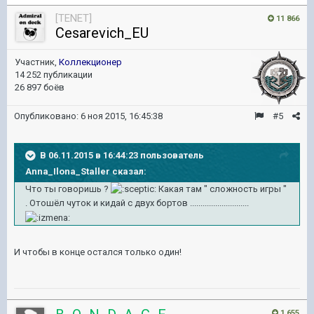
[TENET]
11 866
Cesarevich_EU
Участник,
Коллекционер
14 252 публикации
26 897 боёв
Опубликовано:
6 ноя 2015, 16:45:38
#5
В 06.11.2015 в 16:44:23 пользователь
Anna_Ilona_Staller сказал:
Что ты говоришь ?
Какая там " сложность игры "
. Отошёл чуток и кидай с двух бортов ............................
И чтобы в конце остался только один!
1 655