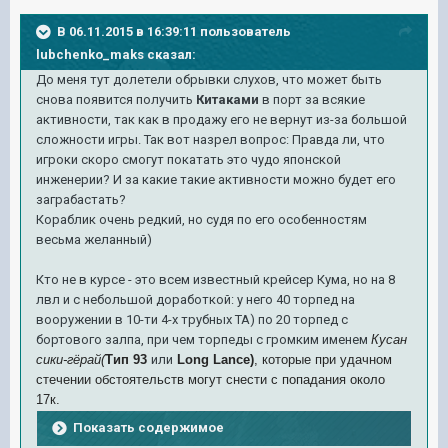
В 06.11.2015 в 16:39:11 пользователь
lubchenko_maks сказал:
До меня тут долетели обрывки слухов, что может быть
снова появится получить
Китаками
в порт за всякие
активности, так как в продажу его не вернут из-за большой
сложности игры. Так вот назрел вопрос: Правда ли, что
игроки скоро смогут покатать это чудо японской
инженерии? И за какие такие активности можно будет его
заграбастать?
Кораблик очень редкий, но судя по его особенностям
весьма желанный)
Кто не в курсе - это всем известный крейсер Кума, но на 8
лвл и с небольшой доработкой: у него 40 торпед на
вооружении в 10-ти 4-х трубных ТА) по 20 торпед с
бортового залпа, при чем торпеды с громким именем
Кусан
сики-гёрай(
Тип 93
или
Long Lance)
, которые при удачном
стечении обстоятельств могут снести с попадания около
17к.
Показать содержимое