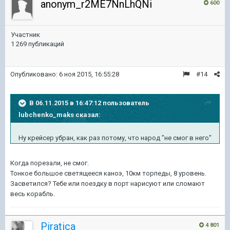
anonym_r2ME7NnLhQNi
600
Участник
1 269 публикаций
Опубликовано:
6 ноя 2015, 16:55:28
#14
В 06.11.2015 в 16:47:12 пользователь
lubchenko_maks сказал:
Ну крейсер убран, как раз потому, что народ "не смог в него"
Когда порезали, не смог.
Тонкое большое светящееся каноэ, 10км торпеды, 8 уровень.
Засветился? Тебе или поездку в порт нарисуют или сломают
весь корабль.
Piratica
4 801