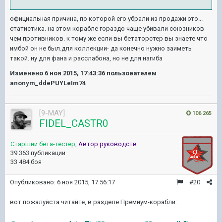
официальная причина, по которой его убрали из продажи это...
статистика. на этом корабле гораздо чаще убивали союзников
чем противников. к тому же если вы бетаторстер вы знаете что
имбой он не был.для коллекции- да конечно нужно заиметь
такой. ну для фана и расслабона, но не для нагиба
Изменено
6 ноя 2015, 17:43:36
пользователем
anonym_ddePUYLeIm74
[9-MAY]
106 265
FIDEL_CASTR0
Старший бета-тестер
,
Автор руководств
39 363 публикации
33 484 боя
Опубликовано:
6 ноя 2015, 17:56:17
#20
вот пожалуйста читайте, в разделе Премиум-корабли: