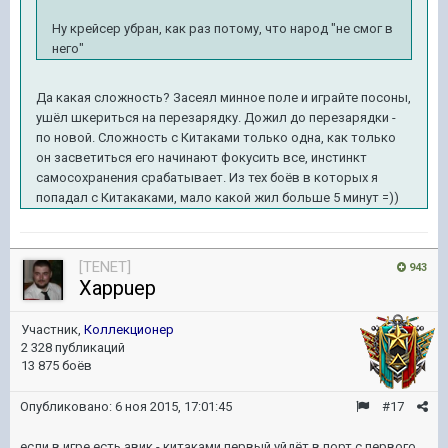
Ну крейсер убран, как раз потому, что народ "не смог в
него"
Да какая сложность? Засеял минное поле и играйте посоны,
ушёл шкериться на перезарядку. Дожил до перезарядки -
по новой. Сложность с Китаками только одна, как только
он засветиться его начинают фокусить все, инстинкт
самосохранения срабатывает. Из тех боёв в которых я
попадал с Китакаками, мало какой жил больше 5 минут =))
[TENET]
943
Xappuep
Участник,
Коллекционер
2 328 публикаций
13 875 боёв
Опубликовано:
6 ноя 2015, 17:01:45
#17
если в игре есть авик - китаками первый уйдёт в порт с первого