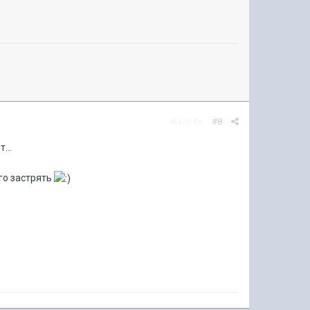
Жалоба
#8
...
го застрять