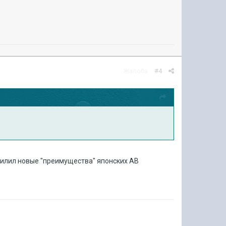
Жалоба
#4
ниасилил новые "преимyщества" японских АВ