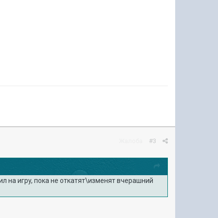
Жалоба
#3
ил на игрy, пока не откатят\изменят вчерашний