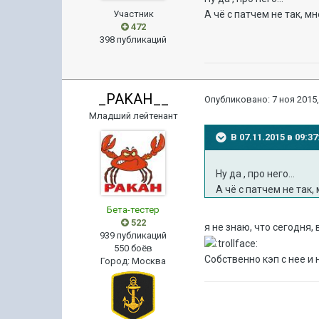
Участник
А чё с патчем не так, мн
472
398 публикаций
_PAKAH__
Опубликовано:
7 ноя 2015,
Младший лейтенант
В 07.11.2015 в 09:3
Ну да , про него...
А чё с патчем не так, 
Бета-тестер
522
я не знаю, что сегодня,
939 публикаций
550 боёв
Собственно кэп с нее и
Город
:
Москва