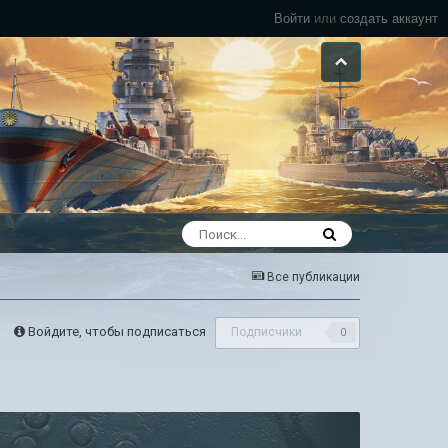
Войти
или
создать аккаунт
Все публикации
Войдите, чтобы подписаться
Подписчики
0