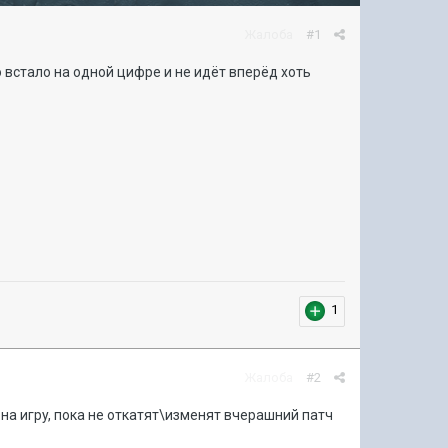
Жалоба
#1
по встало на одной цифре и не идёт вперёд хоть
1
Жалоба
#2
 на игрy, пока не откатят\изменят вчерашний патч