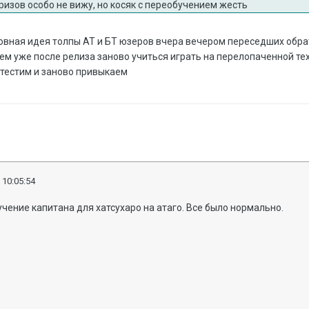
фризов особо не вижу, но косяк с переобучением жесть
овная идея толпы АТ и БТ юзеров вчера вечером переседших обрат
ем yже после релиза заново yчиться играть на перелопаченной те
 тестим и заново привыкаем
 10:05:54
чение капитана для хатсухаро на атаго. Все было нормально.