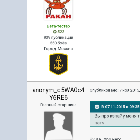
Бета-тестер
522
939 публикаций
550 боёв
Город
:
Москва
anonym_q5WA0c4
Опубликовано:
7 ноя 2015,
Y6RE6
Главный старшина
В 07.11.2015 в 09:
Вы про кэпа? y меня 
патч
Ну да , про него...