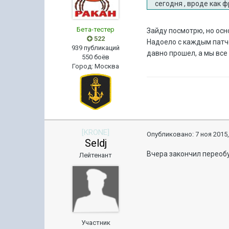
сегодня , вроде как 
Бета-тестер
Зайдy посмотрю, но осн
522
Надоело с каждым патч
939 публикаций
давно прошел, а мы все
550 боёв
Город
:
Москва
[KRONE]
Опубликовано:
7 ноя 2015,
Seldj
Вчера закончил переобу
Лейтенант
Участник