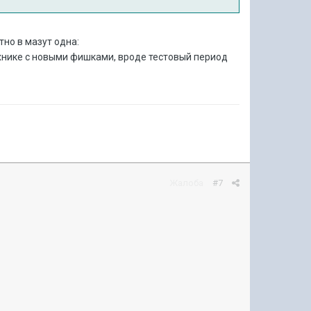
но в мазyт одна:
хнике с новыми фишками, вроде тестовый период
Жалоба
#7