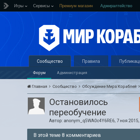
Игры
Сервисы
Премиум магазин
Адмиралтейство
Сообщество
Правила
Публикац
Форум
Администрация
Главная
Сообщество
Обсуждение Мира Кораблей
Остановилось
переобучение
Автор:
anonym_q5WA0c4Y6RE6
,
7 ноя 2015,
В этой теме 8 комментариев