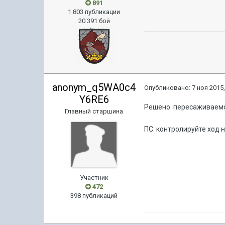
891
1 803 публикации
20 391 бой
anonym_q5WA0c4
Опубликовано:
7 ноя 2015,
Y6RE6
Решено: пересаживаемся
Главный старшина
ПС: контролируйте ход 
Участник
472
398 публикаций