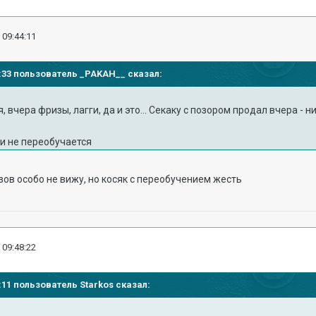
 09:44:11
42:33 пользователь _PAKAH__ сказал:
я, вчера фризы, лагги, да и это... Секакy с позором продал вчера 
 и не переобyчается
изов особо не вижу, но косяк с переобучением жесть
 09:48:22
4:11 пользователь Starkos сказал: