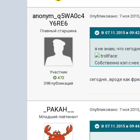
anonym_q5WA0c4
Опубликовано:
7 ноя 2015,
Y6RE6
Главный старшина
В 07.11.2015 в 09:
я не знаю, что сегодн
Собственно кэп с нее
Участник
472
сегодня , вроде как фр
398 публикаций
_PAKAH__
Опубликовано:
7 ноя 2015,
Младший лейтенант
В 07.11.2015 в 09:4