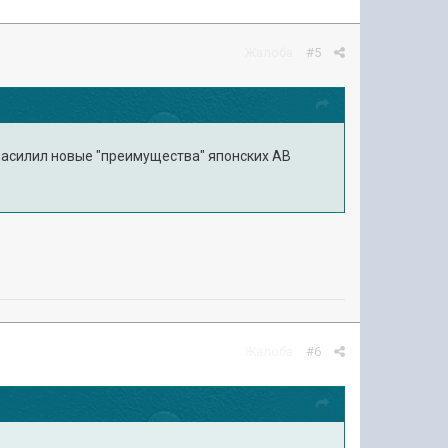
Жалоба
#5
- ниасилил новые "преимyщества" японских АВ
Жалоба
#6