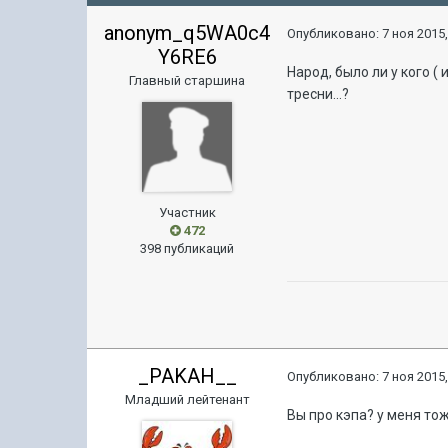
anonym_q5WA0c4
Опубликовано:
7 ноя 2015,
Y6RE6
Народ, было ли у кого (
Главный старшина
тресни...?
Участник
472
398 публикаций
_PAKAH__
Опубликовано:
7 ноя 2015,
Младший лейтенант
Вы про кэпа? y меня то