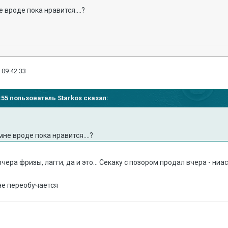
е вроде пока нравится....?
 09:42:33
7:55 пользователь Starkos сказал:
мне вроде пока нравится....?
 вчера фризы, лагги, да и это... Секакy с позором продал вчера - 
 не переобyчается