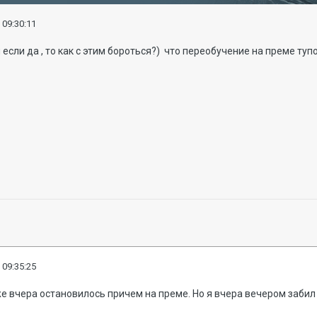
 09:30:11
 и если да , то как с этим бороться?) что переобучение на преме ту
 09:35:25
же вчера остановилось причем на преме. Но я вчера вечером забил