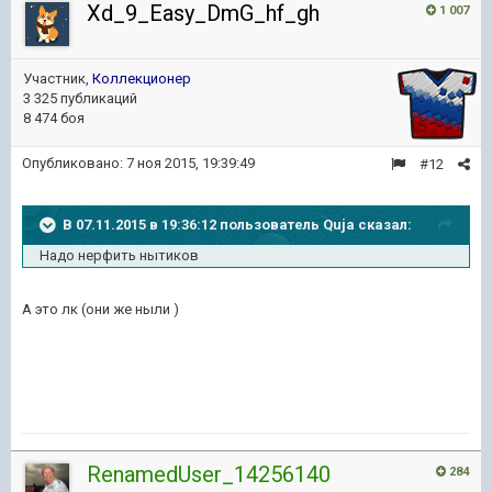
Xd_9_Easy_DmG_hf_gh
1 007
Участник,
Коллекционер
3 325 публикаций
8 474 боя
Опубликовано:
7 ноя 2015, 19:39:49
#12
В 07.11.2015 в 19:36:12 пользователь Quja сказал:
Надо нерфить нытиков
А это лк (они же ныли )
RenamedUser_14256140
284