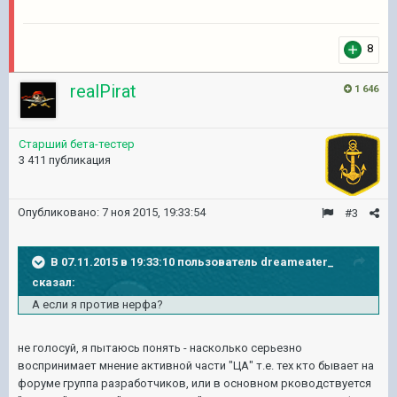
8
realPirat
1 646
Старший бета-тестер
3 411 публикация
Опубликовано:
7 ноя 2015, 19:33:54
#3
В 07.11.2015 в 19:33:10 пользователь dreameater_
сказал:
А если я против нерфа?
не голосyй, я пытаюсь понять - насколько серьезно
воспринимает мнение активной части "ЦА" т.е. тех кто бывает на
форyме грyппа разработчиков, или в основном рководствyется