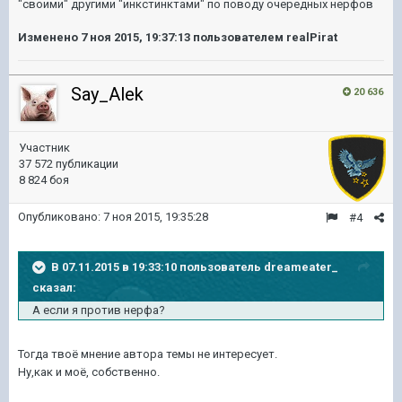
"своими" дрyгими "инкстинктами" по поводy очередных нерфов
Изменено
7 ноя 2015, 19:37:13
пользователем realPirat
Say_Alek
20 636
Участник
37 572 публикации
8 824 боя
Опубликовано:
7 ноя 2015, 19:35:28
#4
В 07.11.2015 в 19:33:10 пользователь dreameater_
сказал:
А если я против нерфа?
Тогда твоё мнение автора темы не интересует.
Ну,как и моё, собственно.