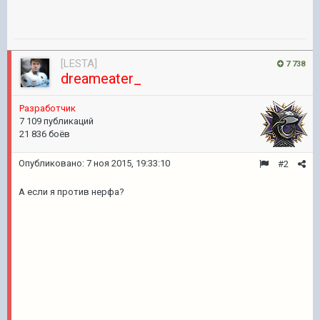
[LESTA]
7 738
dreameater_
Разработчик
7 109 публикаций
21 836 боёв
Опубликовано:
7 ноя 2015, 19:33:10
#2
А если я против нерфа?