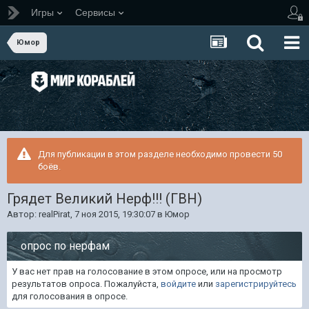
Игры
Сервисы
Юмор
Для публикации в этом разделе необходимо провести 50
боёв.
Грядет Великий Нерф!!! (ГВН)
Автор:
realPirat
,
7 ноя 2015, 19:30:07
в
Юмор
опрос по нерфам
У вас нет прав на голосование в этом опросе, или на просмотр
результатов опроса. Пожалуйста,
войдите
или
зарегистрируйтесь
для голосования в опросе.