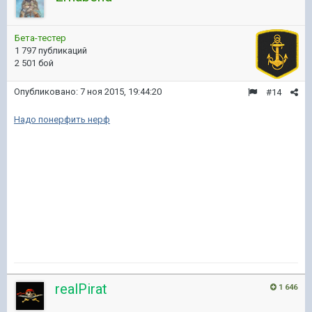
Бета-тестер
1 797 публикаций
2 501 бой
Опубликовано:
7 ноя 2015, 19:44:20
#14
Надо понерфить нерф
realPirat
1 646