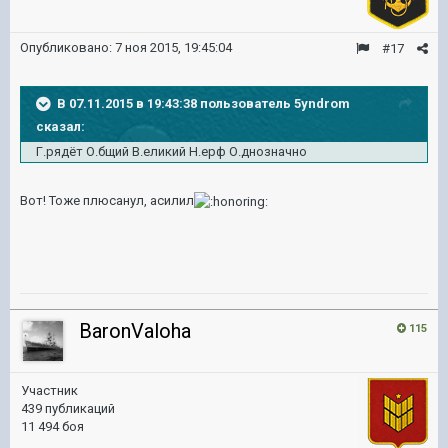
Опубликовано:
7 ноя 2015, 19:45:04
#17
В 07.11.2015 в 19:43:38 пользователь 5yndrom
сказал:
Г.рядёт О.бщий В.еликий Н.ерф О.днозначно
Вот! Тоже плюсанул, асилил
BaronValoha
115
Участник
439 публикаций
11 494 боя