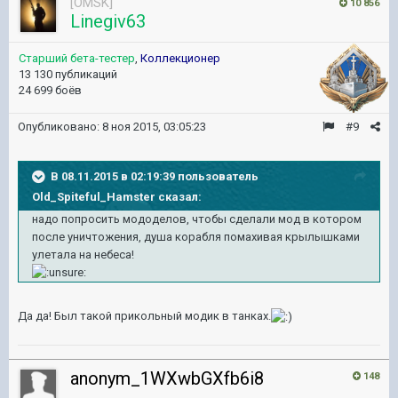
[OMSK]
10 856
Linegiv63
Старший бета-тестер
,
Коллекционер
13 130 публикаций
24 699 боёв
Опубликовано:
8 ноя 2015, 03:05:23
#9
В 08.11.2015 в 02:19:39 пользователь
Old_Spiteful_Hamster сказал:
надо попросить мододелов, чтобы сделали мод в котором
после уничтожения, душа корабля помахивая крылышками
улетала на небеса!
Да да! Был такой прикольный модик в танках.
anonym_1WXwbGXfb6i8
148