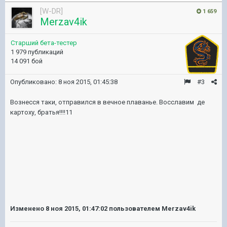
[W-DR]
1 659
Merzav4ik
Старший бета-тестер
1 979 публикаций
14 091 бой
Опубликовано:
8 ноя 2015, 01:45:38
#3
Вознесся таки, отправился в вечное плаванье. Восславим де
картоху, братья!!!!11
Изменено
8 ноя 2015, 01:47:02
пользователем Merzav4ik