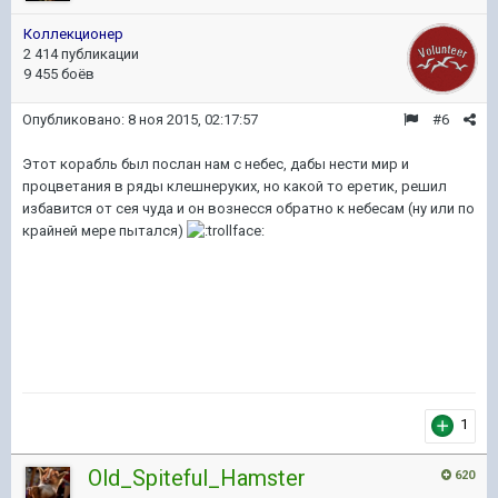
Коллекционер
2 414 публикации
9 455 боёв
Опубликовано:
8 ноя 2015, 02:17:57
#6
Этот корабль был послан нам с небес, дабы нести мир и
процветания в ряды клешнеруких, но какой то еретик, решил
избавится от сея чуда и он вознесся обратно к небесам (ну или по
крайней мере пытался)
1
Old_Spiteful_Hamster
620