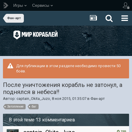
Игры
Сервисы
Фан-арт
Для публикации в этом разделе необходимо провести 50
боёв.
После уничтожения корабль не затонул, а
поднялся в небеса!!
Автор:
captain_Okita_Juzo
,
8 ноя 2015, 01:35:07
в
Фан-арт
Затопление
баг
В этой теме 13 комментариев
299