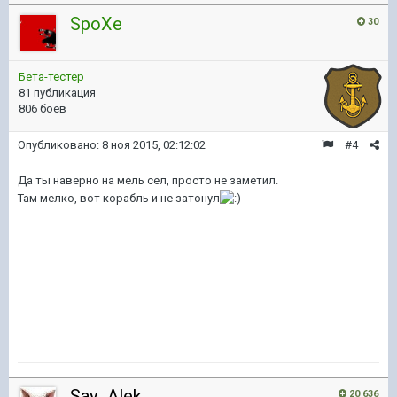
SpoXe
30
Бета-тестер
81 публикация
806 боёв
Опубликовано:
8 ноя 2015, 02:12:02
#4
Да ты наверно на мель сел, просто не заметил.
Там мелко, вот корабль и не затонул
Say_Alek
20 636