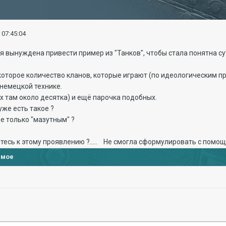
 07:45:04
 я вынуждена привести пример из "Танков", чтобы стала понятна су
некоторое количество кланов, которые играют (по идеологическим п
немецкой технике.
их там около десятка) и ещё парочка подобных.
 уже есть такое ?
е только "мазутным" ?
итесь к этому проявлению ?..... Не смогла сформулировать с по
имое