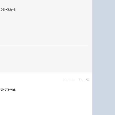
насекомые.
Жалоба
#4
 системы.