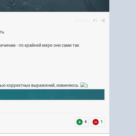
Жалоба
#1
ть.
ричинам - по крайней мере они сами так
мощью корректных выражений, извиняюсь
4
1