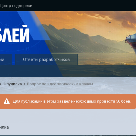
Центр поддержки
ии
Ответы разработчиков
Флудилка
Вопрос по идеологическим кланам
Для публикации в этом разделе необходимо провести 50 боёв.
илка