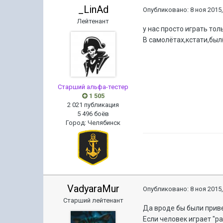
_LinAd
Опубликовано:
8 ноя 2015,
Лейтенант
у нас просто играть тол
В самолётах,кстати,был
Старший альфа-тестер
1 505
2 021 публикация
5 496 боёв
Город
:
Челябинск
VadyaraMur
Опубликовано:
8 ноя 2015,
Старший лейтенант
Да вроде бы были приве
Если человек играет "р