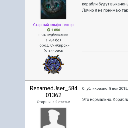
корабли будут выкачаны
Лично я не понимаю так
Старший альфа-тестер
1 856
3 940 публикаций
1 784 боя
Город
:
Симбирск -
Ульяновск
RenamedUser_584
Опубликовано:
8 ноя 2015,
01362
Это нормально. Корабл
Старшина 2 статьи