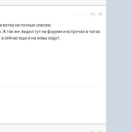
Жалоба
#8
 и ветки не полные совсем.
 А так же видел тут на форуме и встречал в чатах
а сейчас еще и на эсмы сядут.