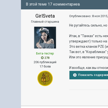
В этой теме 17 комментариев
GirlSveta
Опубликовано:
8 ноя 2015,
Главный старшина
Не ругайтесь сильно, но
Итак, в "Танках" есть 
утверждают) только на 
Это ветка кланов PZE (
Так вот, в "Корабликах"
Бета-тестер
Или это явление присущ
278
206 публикаций
17 боёв
И вообще, как вы относ
Показать содерж