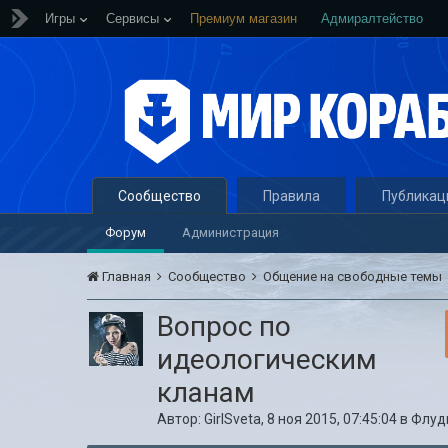
Игры
Сервисы
Премиум магазин
Адмиралтейство
Сообщество
Правила
Публикац
Форум
Администрация
Главная
Сообщество
Общение на свободные темы
Вопрос по
идеологическим
кланам
Автор:
GirlSveta
,
8 ноя 2015, 07:45:04
в
Флуд