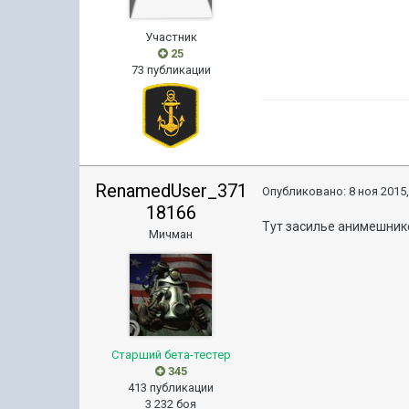
Участник
25
73 публикации
RenamedUser_371
Опубликовано:
8 ноя 2015,
18166
Тут засилье анимешнико
Мичман
Старший бета-тестер
345
413 публикации
3 232 боя