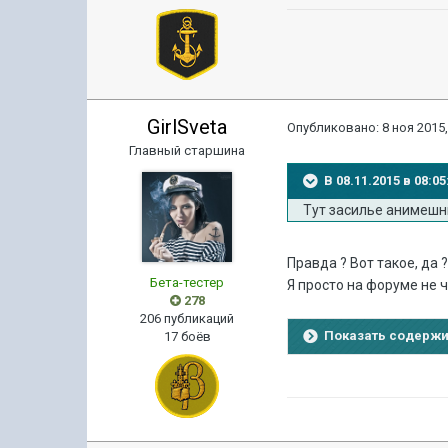
GirlSveta
Опубликовано:
8 ноя 2015,
Главный старшина
В 08.11.2015 в 08
Тут засилье анимешни
Правда ? Вот такое, да 
Бета-тестер
Я просто на форуме не ча
278
206 публикаций
Показать содерж
17 боёв