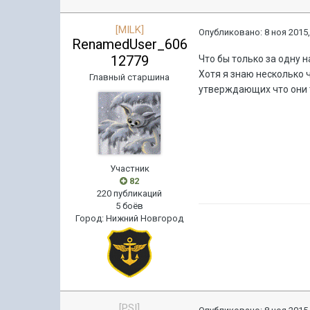
[MILK]
Опубликовано:
8 ноя 2015,
RenamedUser_606
12779
Что бы только за одну н
Хотя я знаю несколько 
Главный старшина
утверждающих что они т
Участник
82
220 публикаций
5 боёв
Город
:
Нижний Новгород
[PSI]