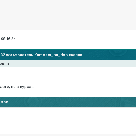
 08:16:24
:05:32 пользователь Kamnem_na_dno сказал:
ков...
?
сто, не в курсе...
имое