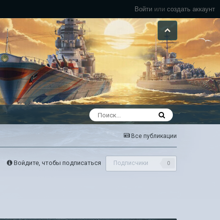
Войти
или
создать аккаунт
Все публикации
Войдите, чтобы подписаться
Подписчики
0