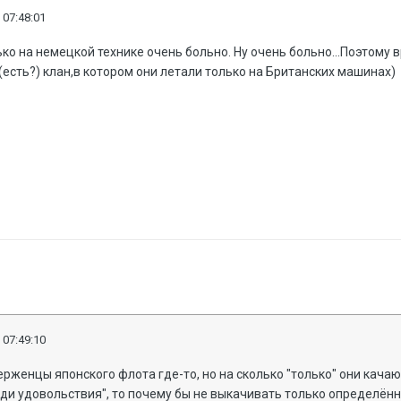
 07:48:01
ько на немецкой технике очень больно. Ну очень больно...Поэтому 
(есть?) клан,в котором они летали только на Британских машинах)
 07:49:10
рженцы японского флота где-то, но на сколько "только" они качают
ади удовольствия", то почему бы не выкачивать только определённ