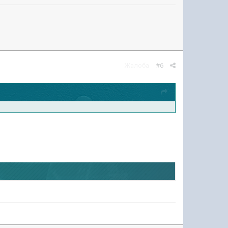
Жалоба
#6