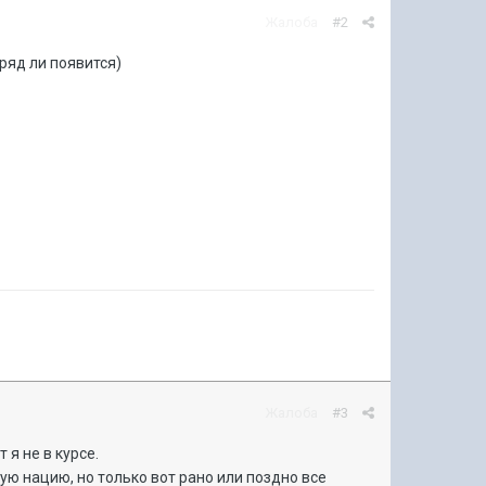
Жалоба
#2
вряд ли появится)
Жалоба
#3
 я не в курсе.
ую нацию, но только вот рано или поздно все