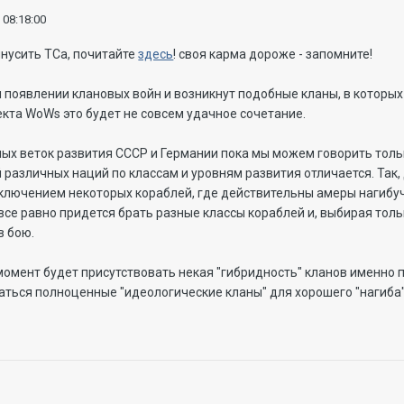
 08:18:00
инусить ТСа, почитайте
здесь
! своя карма дороже - запомните!
и появлении клановых войн и возникнут подобные кланы, в которых
кта WoWs это будет не совсем удачное сочетание.
ых веток развития СССР и Германии пока мы можем говорить толь
й различных наций по классам и уровням развития отличается. Так, 
сключением некоторых кораблей, где действительны амеры нагибуч
все равно придется брать разные классы кораблей и, выбирая то
в бою.
омент будет присутствовать некая "гибридность" кланов именно 
аться полноценные "идеологические кланы" для хорошего "нагиба