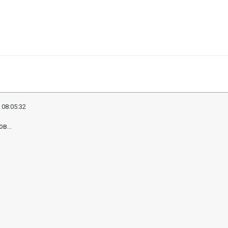
 08:05:32
в...