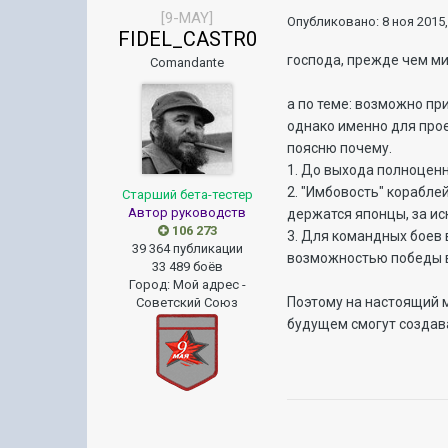
[9-MAY]
Опубликовано:
8 ноя 2015,
FIDEL_CASTR0
господа, прежде чем м
Comandante
а по теме: возможно пр
однако именно для прое
поясню почему.
1. До выхода полноценн
2. "Имбовость" корабле
Старший бета-тестер
Автор руководств
держатся японцы, за и
106 273
3. Для командных боев 
39 364 публикации
возможностью победы 
33 489 боёв
Город
:
Мой адрес -
Поэтому на настоящий м
Советский Союз
будущем смогут создав