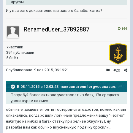
другом.
И у вас есть доказательства вашего балабольства?
RenamedUser_37892887
164
Участник
394 публикации
5 боёв
Опубликовано:
9 ноя 2015, 06:16:21
#20
В 08.11.2015 в 12:03:43 пользователь lergvot сказал:
Попробуй более активно участвовать в боях, 17к среднего
урона курам на смех..
обычные дешевые понты тостеров-статодротов, помню как вы
опкакались, когда ходили логичные предложения вашу "честно"
набитую на имбах и багах статку при релизе обнулить), ну
разрабы вам как обычно вкусненькую подачку бросили..