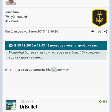
Участник
79 публикаций
412 боёв
Опубликовано:
8 ноя 2015, 12:16:26
#9
В 08.11.2015 в 12:03:43 пользователь lergvot сказал:
Попробуй более активно участвовать в боях, 17к среднего
урона курам на смех..
А ты типа отэц со своими 38к?
[OLSBF]
884
DrBullet