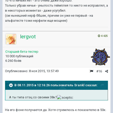
То что ничьих нет - это очень даже хорошо.
Только убрав ничьи - унылость геймплея то никто не исправлял, а
в некоторых моментах - даже усугубил.
(см нынешний нерф ббшек, причем он уже не первый - на
альфатесте тоже нерфили еще мощнее)
lergvot
4 425
Старший бета-тестер
10 000 публикаций
6 260 боёв
Опубликовано:
8 ноя 2015, 13:57:49
#16
В 08.11.2015 в 12:16:26 пользователь Srankl сказал:
А ты типа отэц со своими 38к?
На его фоне получается да. Хотя стремлюсь к показателю в 50к.