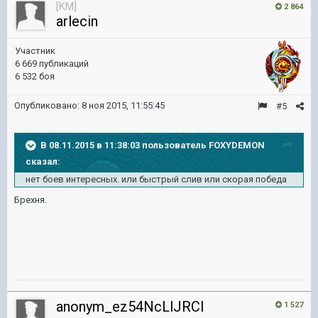
[KM]
2 864
arlecin
Участник
6 669 публикаций
6 532 боя
Опубликовано:
8 ноя 2015, 11:55:45
#5
В 08.11.2015 в 11:38:03 пользователь FOXYDEMON
сказал:
нет боев интересных. или быстрый слив или скорая победа
Брехня.
anonym_ez54NcLlJRCl
1 527