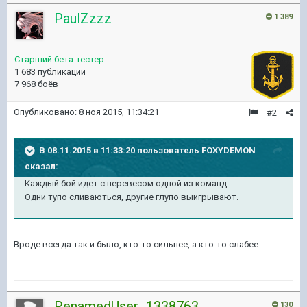
PaulZzzz
1 389
Старший бета-тестер
1 683 публикации
7 968 боёв
Опубликовано:
8 ноя 2015, 11:34:21
#2
В 08.11.2015 в 11:33:20 пользователь FOXYDEMON
сказал:
Каждый бой идет с перевесом одной из команд.
Одни тупо сливаються, другие глупо выигрывают.
Вроде всегда так и было, кто-то сильнее, а кто-то слабее...
RenamedUser_1338763
130