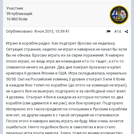
Участник
99 публикаций
16 860 боёв
Опубликовано:
8 ноя 2015, 13:39:41
#14
Играю в корабли редко. Как подгорит бросаю на недельку.
Ситуация странная, неделю не играл и наверное не начал бы если
бы не обнова. Бросаю играть из-за серии поражений. Я наверно
плохо играю, но ведь игра же командная кто-то тащит, а кто-то
сливается ничего не делая. Два дня поиграл прокачал и купил
крейсера 6 уровня Японии и США. Игра складывалась нормально
50/50. Сел на Российский эсминец 3 уровня отыграл 5 или 6 боёв
в каждом бою топил по кораблю (до этого на эсминцах не играл),
ни одного боя не выиграл, подгорело и за свободный опыт взял
4 уровень. Отыграл 4 боя в каждом из которых потопил по два
корабля (сам удивился я же рак), все бои проиграл. Подгорело.
Интересно это такое предвзятое отношение к Русским кораблям
или нет, на других нациях я с такой ситуацией не сталкивался.
После этого я наверно месяц играть не буду. Мне очень хочется
ошибаться. Нечто подобное было в самолётах и все стало
печально игра почти умерла. Здесь тоже по моему количество