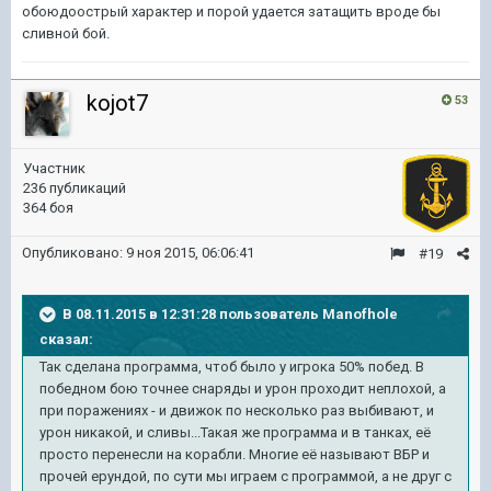
обоюдоострый характер и порой удается затащить вроде бы
сливной бой.
kojot7
53
Участник
236 публикаций
364 боя
Опубликовано:
9 ноя 2015, 06:06:41
#19
В 08.11.2015 в 12:31:28 пользователь Manofhole
сказал:
Так сделана программа, чтоб было у игрока 50% побед. В
победном бою точнее снаряды и урон проходит неплохой, а
при поражениях - и движок по несколько раз выбивают, и
урон никакой, и сливы...Такая же программа и в танках, её
просто перенесли на корабли. Многие её называют ВБР и
прочей ерундой, по сути мы играем с программой, а не друг с