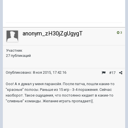
anonym_zH30jZgUgygT
3
Участник
27 публикаций
Опубликовано:
8 ноя 2015, 17:42:16
#17
Ооо! А я думал у меня паранойя. После патча, пошли какие-то
"красные" полосы. Раньше из 15 игр - 3-4 поражения. Сейчас
наоборот. Такое ощущения, что постоянно кидает в какие-то
"сливные" команды. Желание играть пропадает((.