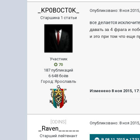
_KP0BOCT0K_
Опубликовано:
8 ноя 2015,
Старшина 1 статьи
все делается исключите
давать за 4 фрага и поб
и это при том что еще п
Участник
70
187 публикаций
6 648 боёв
Город
:
Ярославль
Изменено
8 ноя 2015, 17
[ODINS]
Опубликовано:
8 ноя 2015,
_Raven______
Старший лейтенант
В 08.11.2015 в 17: