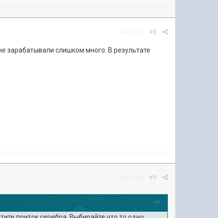
Жалоба
#8
не зарабатывали слишком много. В результате
Жалоба
#9
тите приток серебра. Выбирайте что то одно.