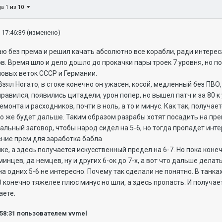
а 1 из 10
 17:46:39
(изменено)
без према и решил качать абсолютно все корабли, ради интерес
в. Время шло и дело дошло до прокачки пары троек 7 уровня, но по
новых веток СССР и Германии.
 Ногато, в стоке конечно он ужасен, косой, медленный без ПВО, в
нравился, появились цитадели, урон попер, но вышел патч и за 80 
емонта и расходников, почти в ноль, а то и минус. Как так, получа
то же будет дальше. Таким образом разрабы хотят посадить на прем
льный заговор, чтобы народ сидел на 5-6, но тогда пропадет интер
ение прем для заработка бабла.
а здесь получается искусственный предел на 6-7. Но пока конечн
инцев, да немцев, ну и других 6-ок до 7-х, а вот что дальше делать
а одних 5-6 не интересно. Почему так сделали не понятно. В танках
0 конечно тяжелее плюс минус но шли, а здесь пропасть. И получает
аете.
:58:31
пользователем vvmel