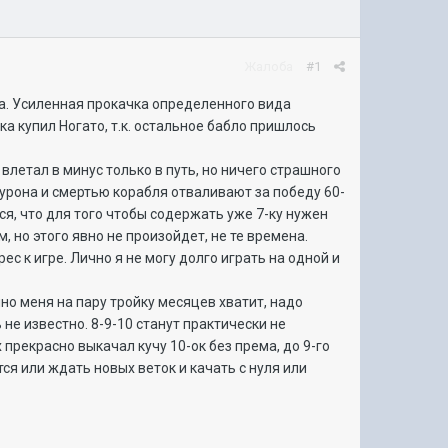
Жалоба
#1
а. Усиленная прокачка определенного вида
ка купил Ногато, т.к. остальное бабло пришлось
летал в минус только в путь, но ничего страшного
к урона и смертью корабля отваливают за победу 60-
ется, что для того чтобы содержать уже 7-ку нужен
, но этого явно не произойдет, не те времена.
ес к игре. Лично я не могу долго играть на одной и
о меня на пару тройку месяцев хватит, надо
 не известно. 8-9-10 станут практически не
 прекрасно выкачал кучу 10-ок без према, до 9-го
ся или ждать новых веток и качать с нуля или