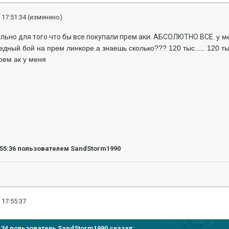
 17:51:34
(изменено)
льно для того что бы все покупали прем аки. АБСОЛЮТНО ВСЕ.
у м
едный бой на прем линкоре.а знаешь сколько??? 120 тыс..... 120 ты
рем ак у меня
:55:36
пользователем SandStorm1990
 17:55:37
51:34 пользователь SandStorm1990 сказал: