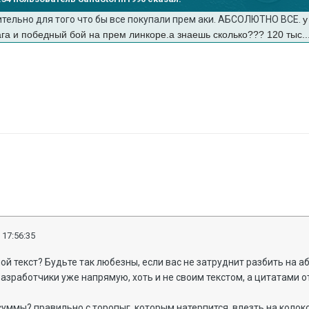
ительно для того что бы все покупали прем аки. АБСОЛЮТНО ВСЕ.
у
га и победный бой на прем линкоре.а знаешь сколько??? 120 тыс....
 17:56:35
ой текст? Будьте так любезны, если вас не затруднит разбить на а
Разработчики уже напрямую, хоть и не своим текстом, а цитатами о
суммы? правильно с торопыг, которым натерпится, влезть на колок