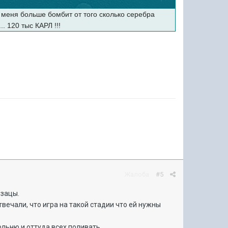
 меня больше бомбит от того сколько серебра
. 120 тыс КАРЛ !!!
Жалоба
#5
бзацы.
твечали, что игра на такой стадии что ей нужны
ольню и оттуда всех поливать.