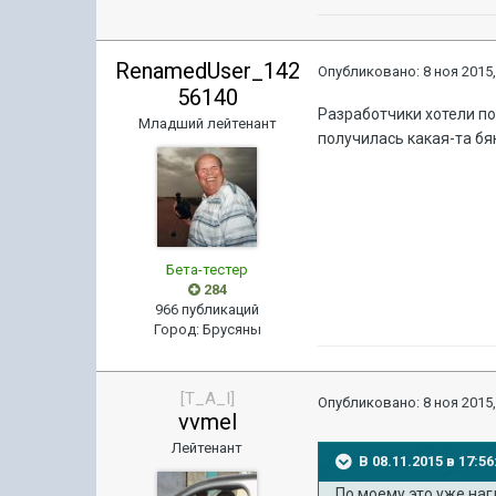
RenamedUser_142
Опубликовано:
8 ноя 2015,
56140
Разработчики хотели по
Младший лейтенант
получилась какая-та бя
Бета-тестер
284
966 публикаций
Город
:
Брусяны
[T_A_I]
Опубликовано:
8 ноя 2015,
vvmel
Лейтенант
В 08.11.2015 в 17
По моему это уже наг