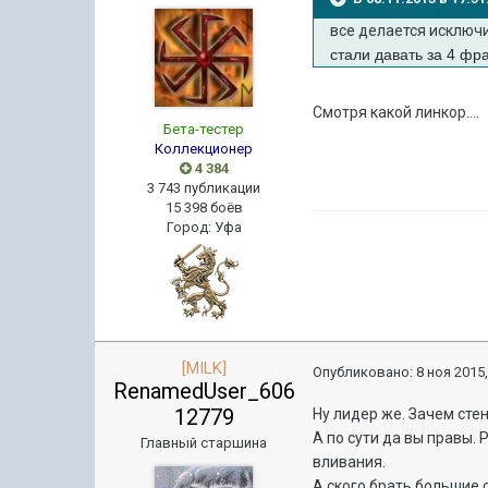
все делается исключ
стали давать за 4 фра
Смотря какой линкор....
Бета-тестер
Коллекционер
4 384
3 743 публикации
15 398 боёв
Город
:
Уфа
[MILK]
Опубликовано:
8 ноя 2015,
RenamedUser_606
12779
Ну лидер же. Зачем стен
А по сути да вы правы. 
Главный старшина
вливания.
А ского брать большие 