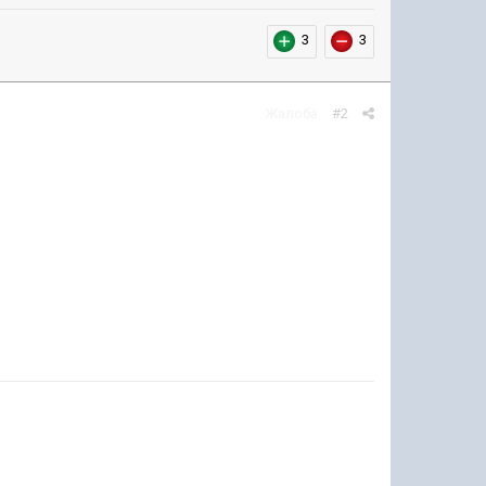
3
3
Жалоба
#2