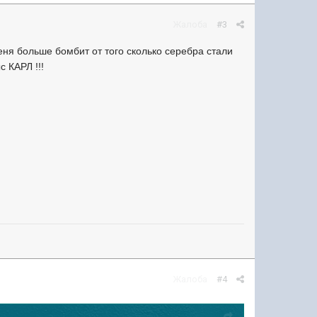
Жалоба
#3
еня больше бомбит от того сколько серебра стали
с КАРЛ !!!
Жалоба
#4