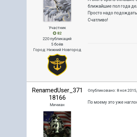
ближайшие пол года дел
Просто надо подождать,
Счатливо!
Участник
82
220 публикаций
5 боёв
Город
:
Нижний Новгород
RenamedUser_371
Опубликовано:
8 ноя 2015,
18166
По моему это уже нагло
Мичман