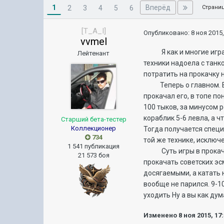
1
Вперёд
2
3
4
5
6
Страниц
[T_A_I]
Опубликовано:
8 ноя 2015,
vvmel
Я как и многие играю 
Лейтенант
техники надоела с танко
потратить на прокачку 
Теперь о главном. Взял
прокачал его, в топе по
100 тыков, за минусом р
кораблик 5-6 левла, а ч
Старший бета-тестер
Коллекционер
Тогда получается специа
734
той же технике, исключ
1 541 публикация
Суть игры в прокачке, 
21 573 боя
прокачать советских эсм
досягаемыми, а катать н
вообще не парился. 9-1
уходить Ну а вы как дум
Изменено
8 ноя 2015, 17