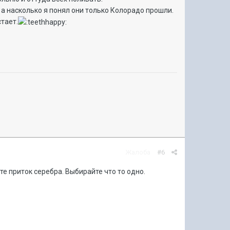
 а насколько я понял они только Колорадо прошли.
стает.
Жалоба
#6
те приток серебра. Выбирайте что то одно.