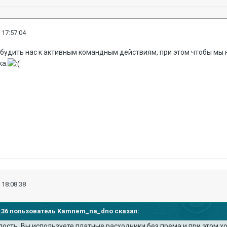
 17:57:04
будить нас к активным командным действиям, при этом чтобы мы 
ка.
 18:08:38
:56:36 пользователь Kamnem_na_dno сказал:
лость. Вы используете платные расходники без према и при этом хо