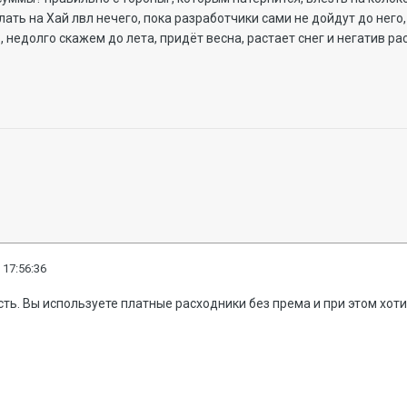
ать на Хай лвл нечего, пока разработчики сами не дойдут до него,
 недолго скажем до лета, придёт весна, растает снег и негатив ра
 17:56:36
сть. Вы используете платные расходники без према и при этом хоти