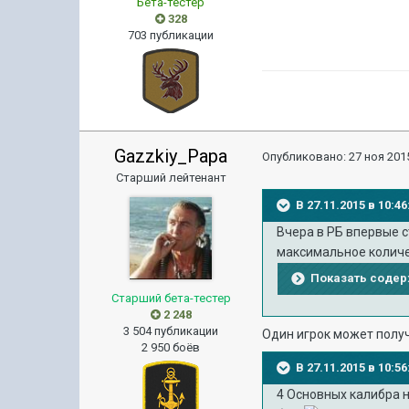
Бета-тестер
328
703 публикации
Gazzkiy_Papa
Опубликовано:
27 ноя 2015
Старший лейтенант
В 27.11.2015 в 10:
Вчера в РБ впервые с
максимальное количе
Показать соде
Старший бета-тестер
2 248
3 504 публикации
Один игрок может получ
2 950 боёв
В 27.11.2015 в 10:
4 Основных калибра н