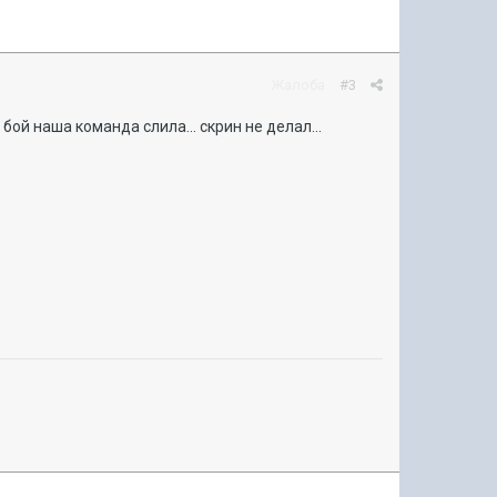
Жалоба
#3
бой наша команда слила... скрин не делал...