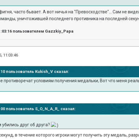
фигня, часто бьвает. А вот ничья на "Превосходстве"... Сам не вид
команды, уничтожившей последнего противника на последней секу
1:03:16
пользователем Gazzkiy_Papa
, 11:03:46
56:10 пользователь Kukish_V сказал:
е противоречат условиям получения медальки, Вот что меня реаль
58:00 пользователь S_O_N_A_R_ сказал:
 убились друг об друга?
секунд, в течение которого игроки могут получить эту медаль, раз