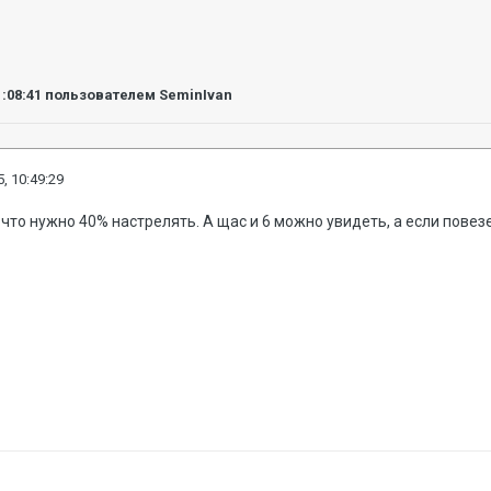
1:08:41
пользователем SeminIvan
, 10:49:29
что нужно 40% настрелять. А щас и 6 можно увидеть, а если повезе