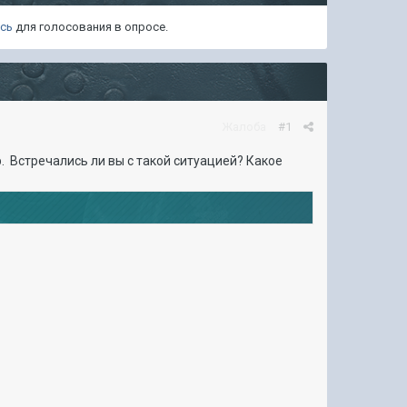
есь
для голосования в опросе.
Жалоба
#1
. Встречались ли вы с такой ситуацией? Какое