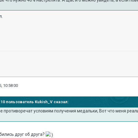
е что нужно 40% настрелять. А щас и 6 можно увидеть, а если пове
л.
, 10:58:00
56:10 пользователь Kukish_V сказал:
е противоречат условиям получения медальки, Вот что меня реаль
бились друг об друга?