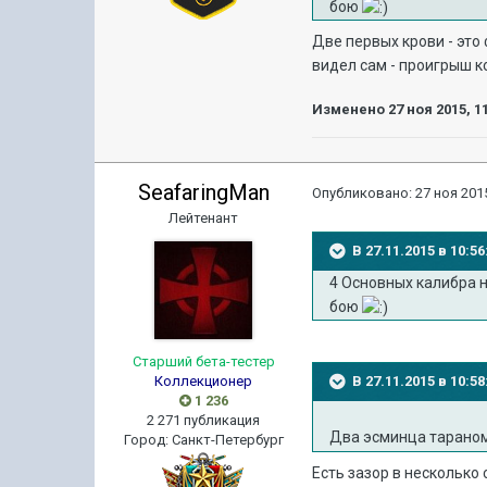
бою
Две первых крови - это 
видел сам - проигрыш 
Изменено
27 ноя 2015, 1
SeafaringMan
Опубликовано:
27 ноя 2015
Лейтенант
В 27.11.2015 в 10:
4 Основных калибра н
бою
Старший бета-тестер
Коллекционер
В 27.11.2015 в 10:
1 236
2 271 публикация
Два эсминца тараном
Город
:
Санкт-Петербург
Есть зазор в несколько 