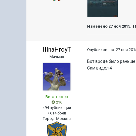
Изменено
27 ноя 2015, 1
IIInaHroyT
Опубликовано:
27 ноя 2015
Мичман
Вот вроде было раньше 
Сам видел 4
Бета-тестер
216
494 публикации
7 614 боёв
Город
:
Москва