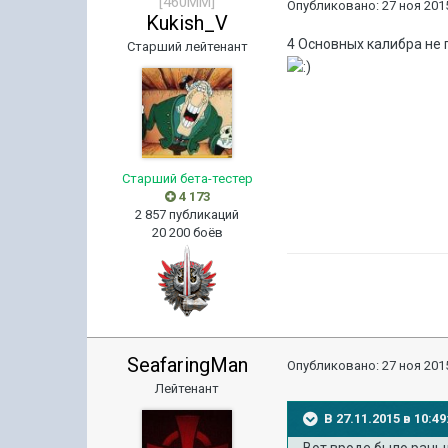
[460MM]
Опубликовано:
27 ноя 2015
Kukish_V
4 Основных калибра не 
Старший лейтенант
Старший бета-тестер
4 173
2 857 публикаций
20 200 боёв
SeafaringMan
Опубликовано:
27 ноя 2015
Лейтенант
В 27.11.2015 в 10:4