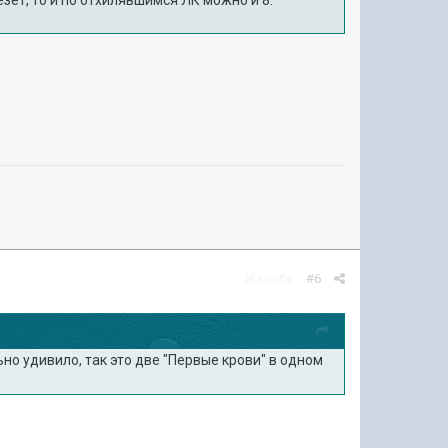
зет, то и по отхилявшимся ЛК можно и 8.
Жалоба
#6
но удивило, так это две "Первые крови" в одном