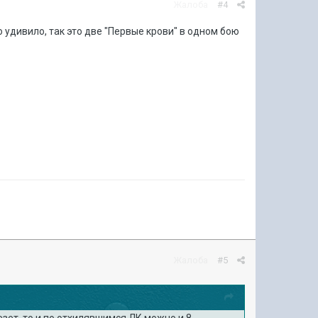
Жалоба
#4
 удивило, так это две "Первые крови" в одном бою
Жалоба
#5