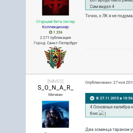
Вот вроде было раньш
Сам видел 4
Точно, о ЛК я не подума
Старший бета-тестер
Коллекционер
1 236
2 271 публикация
Город
:
Санкт-Петербург
[NAVES]
Опубликовано:
27 ноя 2015
S_O_N_A_R_
Мичман
В 27.11.2015 в 10:
4 Основных калибра н
бою
Два эсминца тараном у