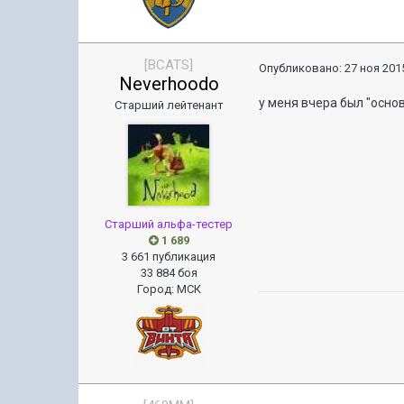
[BCATS]
Опубликовано:
27 ноя 2015
Neverhoodo
у меня вчера был "основ
Старший лейтенант
Старший альфа-тестер
1 689
3 661 публикация
33 884 боя
Город
:
МСК