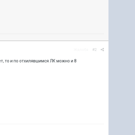
Жалоба
#2
т, то и по отхилявшимся ЛК можно и 8