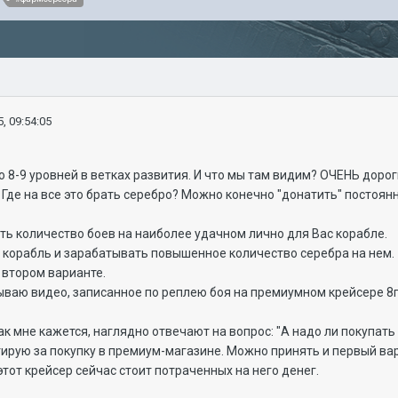
, 09:54:05
 8-9 уровней в ветках развития. И что мы там видим? ОЧЕНЬ доро
Где на все это брать серебро? Можно конечно "донатить" постоянн
ть количество боев на наиболее удачном лично для Вас корабле.
 корабль и зарабатывать повышенное количество серебра на нем.
 втором варианте.
ваю видео, записанное по реплею боя на премиумном крейсере 8го 
ак мне кажется, наглядно отвечают на вопрос: "А надо ли покупать 
итирую за покупку в премиум-магазине. Можно принять и первый ва
этот крейсер сейчас стоит потраченных на него денег.