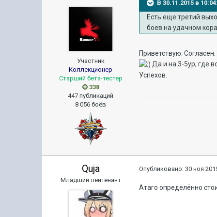
В 30.11.2015 в 10:
Есть еще третий выхо
боев на удачном кора
Приветствую. Согласен.
Участник
Да и на 3-5ур, где в
Коллекционер
Успехов.
Старший бета-тестер
338
447 публикаций
8 056 боёв
Quja
Опубликовано:
30 ноя 2015
Младший лейтенант
Атаго определённо сто