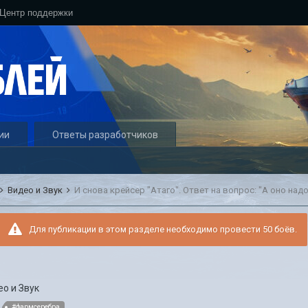
Центр поддержки
ии
Ответы разработчиков
Видео и Звук
И снова крейсер "Атаго". Ответ на вопрос: "А оно над
Для публикации в этом разделе необходимо провести 50 боёв.
ео и Звук
#фармсеребра