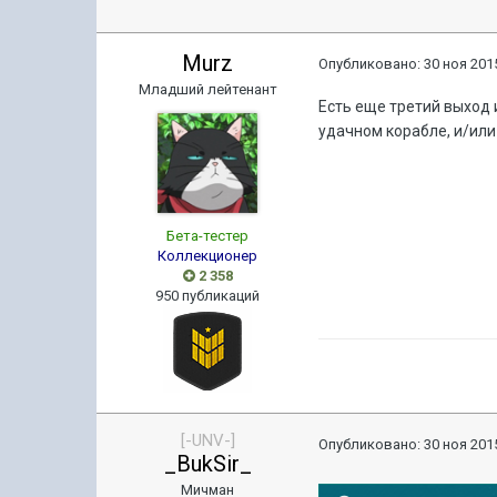
Murz
Опубликовано:
30 ноя 2015
Младший лейтенант
Есть еще третий выход 
удачном корабле, и/или
Бета-тестер
Коллекционер
2 358
950 публикаций
[-UNV-]
Опубликовано:
30 ноя 2015
_BukSir_
Мичман