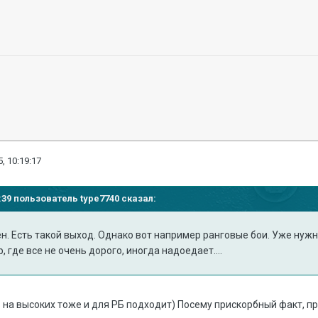
, 10:19:17
8:39 пользователь type7740 сказал:
н. Есть такой выход. Однако вот например ранговые бои. Уже нужны
р, где все не очень дорого, иногда надоедает....
 на высоких тоже и для РБ подходит) Посему прискорбный факт, пр