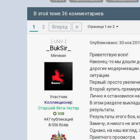
В этой теме 36 комментариев
1
Вперёд
2
Страница 1 из 2
[-UNV-]
Опубликовано:
30 ноя 2015
_BukSir_
Приветствую всех!
Мичман
Наконец-то мы дошли до
дорогие модернизации. 
ситуации.
Первый: просто увеличи
Второй: купить премиум
Лично я остановился на
Участник
Коллекционер
В этом разделе выклады
Старший бета-тестер
результаты.
338
Результаты этого боя, к
447 публикаций
Замечу, я никого не аг
8 056 боёв
Однако, на наш взгляд, 
Приятного просмотра.