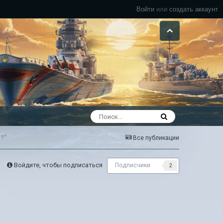
Войти
или
создать аккаунт
о?"
Все публикации
Войдите, чтобы подписаться
Подписчики
2