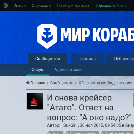
Игры
Сервисы
Премиум магазин
Адмиралтейство
Сообщество
Правила
Публикац
Форум
Администрация
Главная
Сообщество
Общение на свободные темы
И снова крейсер
"Атаго". Ответ на
вопрос: "А оно надо?"
Автор:
_BukSir_
,
30 ноя 2015, 09:54:05
в
Вид
#атаго
#премиумкорабли
#крейсераяпонии