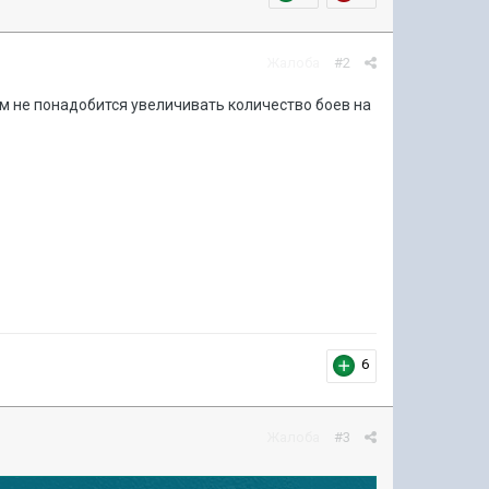
Жалоба
#2
вам не понадобится увеличивать количество боев на
6
Жалоба
#3