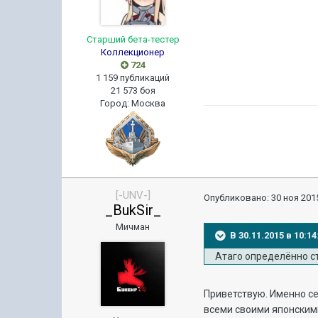
Старший бета-тестер
Коллекционер
724
1 159 публикаций
21 573 боя
Город
:
Москва
[-UNV-]
Опубликовано:
30 ноя 2015
_BukSir_
Мичман
В 30.11.2015 в 10:1
Атаго определённо с
Приветствую. Именно сей
всеми своими японским