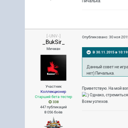
Пичалька.
[-UNV-]
Опубликовано:
30 ноя 2015
_BukSir_
Мичман
В 30.11.2015 в 10:
Данный совет не игра
нет) Пичалька.
Участник
Приветствую. На мой взг
Коллекционер
Однако, стремиться
Старший бета-тестер
Всем успехов.
338
447 публикаций
8 056 боёв