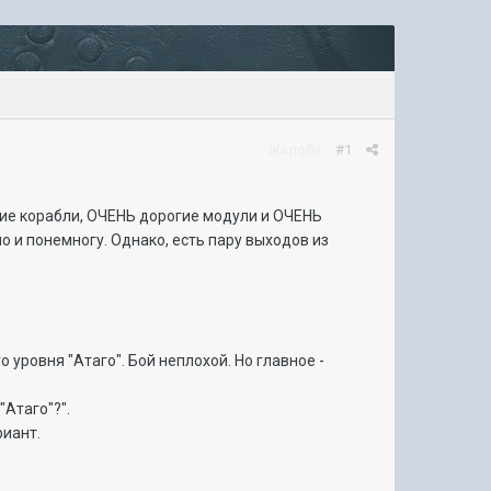
Жалоба
#1
гие корабли, ОЧЕНЬ дорогие модули и ОЧЕНЬ
о и понемногу. Однако, есть пару выходов из
уровня "Атаго". Бой неплохой. Но главное -
"Атаго"?".
риант.