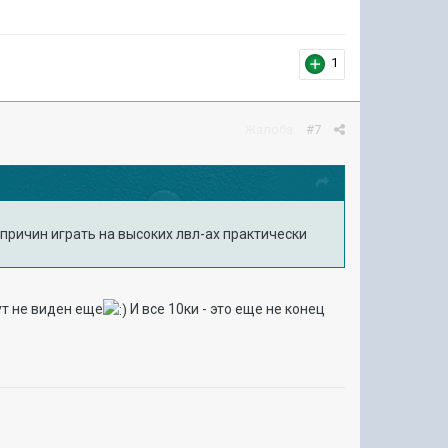
1
Жалоба
#7
 причин играть на высоких лвл-ах практически
ут не виден еще
И все 10ки - это еще не конец