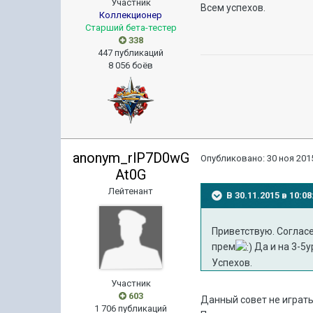
Участник
Всем успехов.
Коллекционер
Старший бета-тестер
338
447 публикаций
8 056 боёв
anonym_rlP7D0wG
Опубликовано:
30 ноя 2015
At0G
Лейтенант
В 30.11.2015 в 10:0
Приветствую. Согласе
прем
Да и на 3-5у
Успехов.
Участник
603
Данный совет не играть
1 706 публикаций