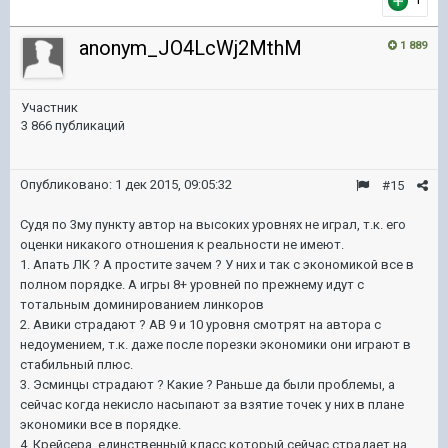
anonym_JO4LcWj2MthM
1 889
Участник
3 866 публикаций
Опубликовано:
1 дек 2015, 09:05:32
#15
Судя по 3му пункту автор на высоких уровнях не играл, т.к. его
оценки никакого отношения к реальности не имеют.
1. Апать ЛК ? А простите зачем ? У них и так с экономикой все в
полном порядке. А игры 8+ уровней по прежнему идут с
тотальным доминированием линкоров
2. Авики страдают ? АВ 9 и 10 уровня смотрят на автора с
недоумением, т.к. даже после порезки экономики они играют в
стабильный плюс.
3. Эсминцы страдают ? Какие ? Раньше да были проблемы, а
сейчас когда некисло насыпают за взятие точек у них в плане
экономики все в порядке.
4. Крейсера, единственный класс который сейчас страдает на