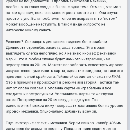
краска не поцарапается. О проблемах игровой механики,
особенно на топах создана была не одна тема. Отмазы, что мол
потом сделаем, пока еще мало игрков просто и т.п. Они звучат
просто глупо. Если проблемы топов не исправить, то "потом"
может вообще не наступить. В таком виде их просто не
интересно никому качать.
Решение?. Сокращать дистанцию ведения боя кораблям.
Дальность стрельбы, засвета, хода торпед. Это может
выглядеть слегка нелогично, но я не знаю иной эффективной
меры. Это в любом случае будет намного интереснее, чем
перестрелка на 20+ км. Можете попробовать схлестнуть игроков
искусственно - уменьшить карты, сделать коридоры, но таки это
приведет к иной крайности. Геймплей сведется к нажатию ЛКМ,
Это в принципе и происходит в режиме акватория. Тактики там
нет от слова совсем. Половина карты не играбельна и все
сводится к пострелушкам. Увеличивать карты тоже глупая
затея. Пострелушки на 20 км никуда не денутся. Так
единственный выход вижу - сокращать дистанцию боя на уровне
игровой механики. Опционально добавить всем хп.
Еще некоторые аспекты механики. Берем линкор. калибр 406 мм.
даем залп фугасами по эсминцу. Попадает один снаряд четко