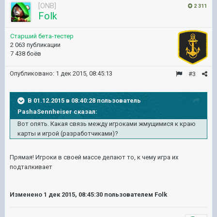
[ONB]
2 311
Folk
Старший бета-тестер
2 063 публикации
7 438 боёв
Опубликовано:
1 дек 2015, 08:45:13
#3
В 01.12.2015 в 08:40:28 пользователь
PashaSennheiser сказал:
Вот опять. Какая связь между игроками жмущимися к краю
карты и игрой (разработчиками)?
Прямая! Игроки в своей массе делают то, к чему игра их
подталкивает
Изменено
1 дек 2015, 08:45:30
пользователем Folk