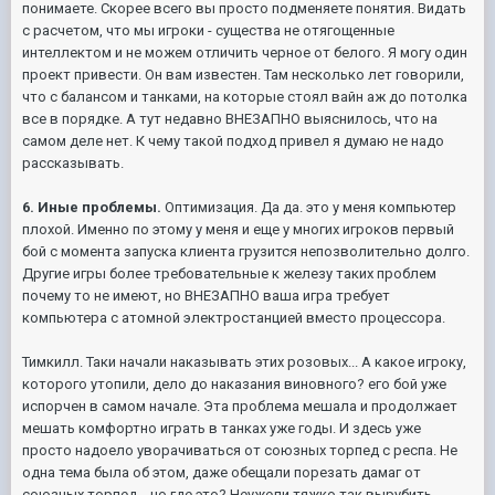
понимаете. Скорее всего вы просто подменяете понятия. Видать
с расчетом, что мы игроки - существа не отягощенные
интеллектом и не можем отличить черное от белого. Я могу один
проект привести. Он вам известен. Там несколько лет говорили,
что с балансом и танками, на которые стоял вайн аж до потолка
все в порядке. А тут недавно ВНЕЗАПНО выяснилось, что на
самом деле нет. К чему такой подход привел я думаю не надо
рассказывать.
6. Иные проблемы.
Оптимизация. Да да. это у меня компьютер
плохой. Именно по этому у меня и еще у многих игроков первый
бой с момента запуска клиента грузится непозволительно долго.
Другие игры более требовательные к железу таких проблем
почему то не имеют, но ВНЕЗАПНО ваша игра требует
компьютера с атомной электростанцией вместо процессора.
Тимкилл. Таки начали наказывать этих розовых... А какое игроку,
которого утопили, дело до наказания виновного? его бой уже
испорчен в самом начале. Эта проблема мешала и продолжает
мешать комфортно играть в танках уже годы. И здесь уже
просто надоело уворачиваться от союзных торпед с респа. Не
одна тема была об этом, даже обещали порезать дамаг от
союзных торпед... но где это? Неужели тяжко так вырубить