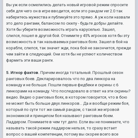
Вы уж если осмелились делать новый игровой режим спросите
себя для чего он в игре вводится, если это рандом ver 2.0 так
наберитесь мужества и публикуйте это прямо. А уж коли назвали
это дело рангами, балансом по скилу - будьте добры делайте.
Хотя бы уберите возможность играть каруселью. Зашел,
слился, пошел в другой бой. Отнимите у 45% игроков хотя бы эту
возможность в так называемых ранговых боях. Зашел в бой на
корабле, слился, так значит жди, пока бой не закончится, прежде
чем зайти в следующий. Они хотя бы не успеют количеством
фармить эти ваши ранги.
5. Игнор фактов.
Причем иногда тотальный. Прошлый сезон
ранговых боев. Декларировалось что по два линкора на
команду и не больше. Пошли первые фидбеки и скрины с 6
линкорами на команду. Что последовало в ответ на эти скрины?
видео. Видео о ранговых боях, в котором говорится, что в бою
не может быть больше двух линкоров... Да и вообще режим боя,
который по сути тот же самый рандом, с такой же игровой
экономикой и принципом боя называют ранговым боем.
Ладдером. Понимаете в чем тут дело. Если вы не понимаете, что
называть такой режим ладдером нельзя, то сразу встает
вопрос о вашей компетенции, потому вы скорее всего все