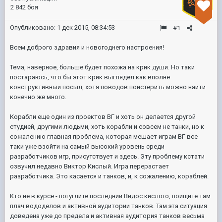
2 842 боя
Опубликовано:
1 дек 2015, 08:34:53
#1
Всем доброго здравия и новогоднего настроения!
Тема, наверное, больше будет похожа на крик души. Но таки
постараюсь, что бы этот крик выглядел как вполне
конструктивный посыл, хотя поводов поистерить можно найти
конечно же много.
Корабли еще один из проектов ВГ и хоть он делается другой
студией, другими людьми, хоть корабли и совсем не танки, но к
сожалению главная проблема, которая мешает играм ВГ все
таки уже взойти на самый высокий уровень среди
разработчиков игр, присутствует и здесь. Эту проблему кстати
озвучил недавно Виктор Кислый. Игра перерастает
разработчика. Это касается и танков, и, к сожалению, кораблей.
Кто не в курсе - погуглите последний Видос кислого, поищите там
плач вододелов и активной аудитории танков. Там эта ситуация
доведена уже до предела и активная аудитория танков весьма