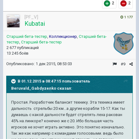
2
2
[PF_V]
1 177
Kubatai
Старший бета-тестер
,
Коллекционер
,
Старший бета-
тестер
,
Старший бета-тестер
2 677 публикаций
13 245 боёв
Опубликовано:
1 дек 2015, 08:53:03
#9
В 01.12.2015 в 08:47:15 пользователь
Beruvald_Gabdyzenko сказал:
Простая. Разработчик балансит технику. Эта техника имеет
дальность стрельбы 20 км...а другие корабли 15-17. Как ты
думаешь с какой дальности будет стрелять леха ракован
45% на линкоре? конечно же с 20. Ибо большая часть
игроков не хочет играть активно. Это понятно изначально.
Так же как например с командами голосовыми. ведь было