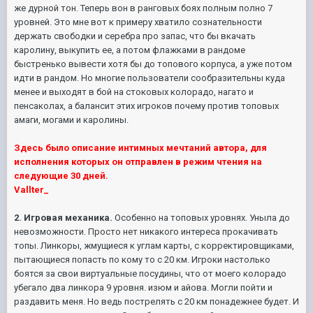
же дурной тон. Теперь вон в ранговых боях полным полно 7
уровней. Это мне вот к примеру хватило сознательности
держать свободки и серебра про запас, что бы вкачать
каролину, выкупить ее, а потом флажками в рандоме
быстренько вывести хотя бы до топового корпуса, а уже потом
идти в рандом. Но многие пользователи сообразительны куда
менее и выходят в бой на стоковых колорадо, нагато и
пенсаколах, а балансит этих игроков почему против топовых
амаги, могами и каролины.
Здесь было описание интимных мечтаний автора, для
исполнения которых он отправлен в режим чтения на
следующие 30 дней.
Vallter_
2. Игровая механика.
Особенно на топовых уровнях. Уныла до
невозможности. Просто нет никакого интереса прокачивать
топы. Линкоры, жмущиеся к углам карты, с корректировщиками,
пытающиеся попасть по кому то с 20 км. Игроки настолько
боятся за свои виртуальные посудины, что от моего колорадо
убегало два линкора 9 уровня. изюм и айова. Могли пойти и
раздавить меня. Но ведь пострелять с 20 км понадежнее будет. И