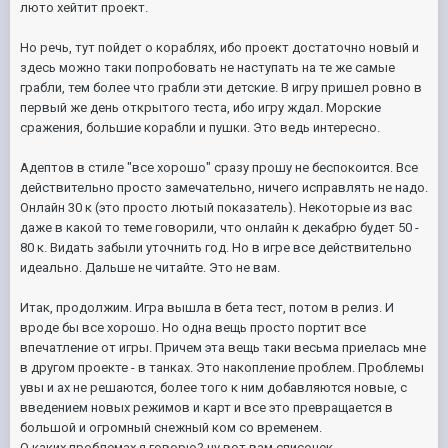
люто хейтит проект.
Но речь, тут пойдет о кораблях, ибо проект достаточно новый и
здесь можно таки попробовать не наступать на те же самые
грабли, тем более что грабли эти детские. В игру пришел ровно в
первый же день открытого теста, ибо игру ждал. Морские
сражения, большие корабли и пушки. Это ведь интересно.
Адептов в стиле "все хорошо" сразу прошу не беспокоится. Все
действительно просто замечательно, ничего исправлять не надо.
Онлайн 30 к
(это просто лютый показатель). Некоторые из вас
даже в какой то теме говорили, что онлайн к декабрю будет 50 -
80 к. Видать забыли уточнить год. Но в игре все действительно
идеально. Дальше не читайте. Это не вам.
Итак, продолжим. Игра вышла в бета тест, потом в релиз. И
вроде бы все хорошо. Но одна вещь просто портит все
впечатление от игры. Причем эта вещь таки весьма приелась мне
в другом проекте - в танках. Это накопление проблем. Проблемы
увы и ах не решаются, более того к ним добавляются новые, с
введением новых режимов и карт и все это превращается в
большой и огромный снежный ком со временем.
О каких проблемах я говорю? ну вот вам списочек.