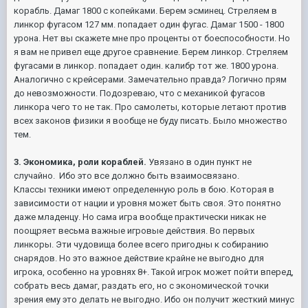
корабль. Дамаг 1800 с копейками. Берем эсминец. Стреляем в
линкор фугасом 127 мм. попадает один фугас. Дамаг 1500 - 1800
урона. Нет вы скажете мне про проценты от боеспособности. Но
я вам не привел еще другое сравнение. Берем линкор. Стреляем
фугасами в линкор. попадает один. калибр тот же. 1800 урона.
Аналогично с крейсерами. Замечательно правда? Логично прям
до невозможности. Подозреваю, что с механикой фугасов
линкора чего то не так. Про самолеты, которые летают против
всех законов физики я вообще не буду писать. Было множество
тем.
3. Экономика, роли кораблей.
Увязано в один пункт не
случайно. Ибо это все должно быть взаимосвязано.
Классы техники имеют определенную роль в бою. Которая в
зависимости от нации и уровня может быть своя. Это понятно
даже младенцу. Но сама игра вообще практически никак не
поощряет весьма важные игровые действия. Во первых
линкоры. Эти чудовища более всего пригодны к собиранию
снарядов. Но это важное действие крайне не выгодно для
игрока, особенно на уровнях 8+. Такой игрок может пойти вперед,
собрать весь дамаг, раздать его, но с экономической точки
зрения ему это делать не выгодно. Ибо он получит жесткий минус