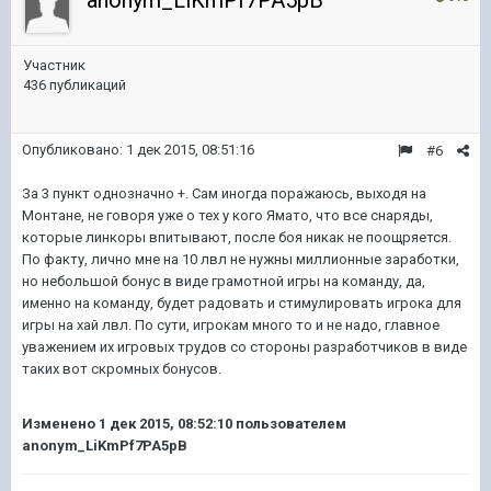
anonym_LiKmPf7PA5pB
Участник
436 публикаций
Опубликовано:
1 дек 2015, 08:51:16
#6
За 3 пункт однозначно +. Сам иногда поражаюсь, выходя на
Монтане, не говоря уже о тех у кого Ямато, что все снаряды,
которые линкоры впитывают, после боя никак не поощряется.
По факту, лично мне на 10 лвл не нужны миллионные заработки,
но небольшой бонус в виде грамотной игры на команду, да,
именно на команду, будет радовать и стимулировать игрока для
игры на хай лвл. По сути, игрокам много то и не надо, главное
уважением их игровых трудов со стороны разработчиков в виде
таких вот скромных бонусов.
Изменено
1 дек 2015, 08:52:10
пользователем
anonym_LiKmPf7PA5pB