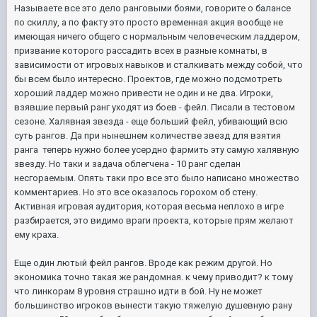
Называете все это дело ранговыми боями, говорите о балансе
по скиллу, а по факту это просто временная акция вообще не
имеющая ничего общего с нормальным человеческим ладдером,
призвание которого рассадить всех в разные комнаты, в
зависимости от игровых навыков и сталкивать между собой, что
бы всем было интересно. Проектов, где можно подсмотреть
хороший ладдер можно привести не один и не два. Игроки,
взявшие первый ранг уходят из боев - фейл. Писали в тестовом
сезоне. Халявная звезда - еще больший фейл, убивающий всю
суть рангов. Да при нынешнем количестве звезд для взятия
ранга теперь нужно более усердно фармить эту самую халявную
звезду. Но таки и задача облегчена - 10 ранг сделан
несгораемым. Опять таки про все это было написано множество
комментариев. Но это все оказалось горохом об стену.
Активная игровая аудитория, которая весьма неплохо в игре
разбирается, это видимо враги проекта, которые прям желают
ему краха.
Еще один лютый фейл рангов. Вроде как режим другой. Но
экономика точно такая же рандомная. к чему приводит? к тому
что линкорам 8 уровня страшно идти в бой. Ну не может
большинство игроков вынести такую тяжелую душевную рану