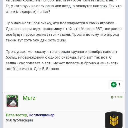
на своем корабле в РБ, соотвественно, он полезет выше, нет?
Те, у кого руки из плеч рано или поздно окажутся наверху. Так что
с ним (ладдером) не так?
Про дальность боя скажу, что все упирается в самих игроков.
Даже если приведут экономику к той, что была на ЗБТ, все равно
все будут перестреливаться издали. Просто потому что игроки
такие. Тут хоть 5км дай, хоть 25км.
Про фугасы же - скажу, что снаряды крупного калибра наносят
больше повреждений с одного снаряда. Тупо вот так вот. С
залпа - как повезет. Часть может попасть в броню и не нанести
вообще ничего. Да и Б. Баланс.
1
Murz
2 358
Бета-тестер
,
Коллекционер
950 публикаций