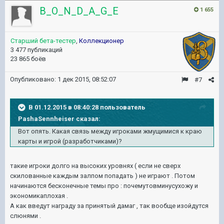
B_O_N_D_A_G_E
1 655
Старший бета-тестер
,
Коллекционер
3 477 публикаций
23 865 боёв
Опубликовано:
1 дек 2015, 08:52:07
#7
В 01.12.2015 в 08:40:28 пользователь
PashaSennheiser сказал:
Вот опять. Какая связь между игроками жмущимися к краю
карты и игрой (разработчиками)?
такие игроки долго на высоких уровнях ( если не сверх
скилованные каждым залпом попадать ) не играют . Потом
начинаются бесконечные темы про : почемутовминусухожу и
экономикаплохая .
А как введут награду за принятый дамаг , так вообще изойдутся
слюнями .