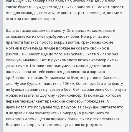
как минус 50 к серебра без према по итогам боя. Авик в бою
также будет вынужден страдать, как правило. Он может сделать
все для команды, светить, не давать играть эсминцам, но ему с
этого ни холодно ни жарко.
Баланс также совсем не к месту. Он в рандоме может еще и
сглаживается на счет сумбурности боев. Но в рангах все
прелести баланса просто вскрываются. Крейсерам кроме
могами и кливленда лучше вообще не совать свой нос в
ранговые. - Снесут еще до того, как успеешь хотя бы пару раз
кликнуть мышкой. Нет в руках умелого игрока крейсер очень
даже ничего. Но таки таковых умелых мало и даже при их
наличии, если по тебе скинется два линкора и парочка
крейсеров, то каким бы умелым не был, все равно пойдешь на
дно. Ну или будешь плавать на 15+ км, боясь подойти и по факту
не будешь принимать участия в бое. Сейчас ранговые бои по сути
можно назвать по другому - убей крейсер. Та команда, которая
первая перещелкает вражеские крейсеры побеждает. А
щелкаются эти посудины под фокусом за секунды. Считаете что
я не прав? а вы посмотрите на очередь в рангах. Чего то
линкоров и эсминцев на порядок больше чем всех остальных.
Бои два линкора, четыре эсминца и авик не редкость.