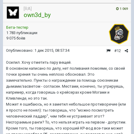
[RA]
1 069
own3d_by
Бета-тестер
1 783 публикации
9 075 боёв
Опубликовано:
1 дек 2015, 08:57:34
#12
Осилил. Хочу отметить пару вещей.
В основном написано по делу, нет поливания помоями, со своей
точки зрения ты очень неплохо обосновал. Это
замечательно. Пункты о награждении за помощь союзникам
дымами/засветом - согласен. Местами, конечно, ты утрируешь,
например, когда говоришь о крейсерах кроме Могами и
Кливленде, но это так.
Может я ошибаюсь, но я заметил небольшое противоречие (или
я просто не понял): ты говоришь, что "можно посмотреть
человеческий ладдер", чем тебя не устраивает этот?
Несгораемые ранги? То, что нельзя играть на первом - допустим.
Кроме того, ты говоришь, что хороший КР-вод все-таки может