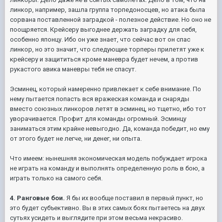
линкор, например, зашла группа торпедоносцев, но атака была
сорвана поставленной заградкой - полезное действие. Но оно не
поощряется. Крейсеру выгоднее держать заградку для себя,
особенно японцу. Ибо он уже знает, что сейчас вот он спас
линкор, но это значит, что следующие торперы прилетят уже к
крейсеру и защититься кроме маневра будет нечем, а против
рукастого авика маневры тебя не спасут.
Эсминец, который намеренно привлекает к себе внимание. По
нему пытается попасть вся вражеская команда и снаряды
вместо союзных линкоров летят в эсминец, но тщетно, ибо тот
уворачивается. Профит для команды огромный. Эсминцу
заниматься этим крайне невыгодно. Да, команда победит, но ему
от этого будет не легче, ни денег, ни опыта.
Что имеем: нынешняя экономическая модель побуждает игрока
не играть на команду и выполнять определенную роль в бою, а
играть только на самого себя.
4. Ранговые бои.
Я бы их вообще поставил в первый пункт, но
это будет субъективно. Вы в этих самых боях пытаетесь на двух
сутьях усидеть и выглядите при этом весьма некрасиво.