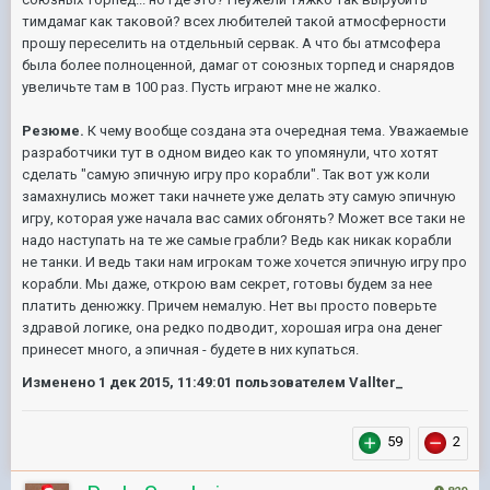
тимдамаг как таковой? всех любителей такой атмосферности
прошу переселить на отдельный сервак. А что бы атмсофера
была более полноценной, дамаг от союзных торпед и снарядов
увеличьте там в 100 раз. Пусть играют мне не жалко.
Резюме.
К чему вообще создана эта очередная тема. Уважаемые
разработчики тут в одном видео как то упомянули, что хотят
сделать "самую эпичную игру про корабли". Так вот уж коли
замахнулись может таки начнете уже делать эту самую эпичную
игру, которая уже начала вас самих обгонять? Может все таки не
надо наступать на те же самые грабли? Ведь как никак корабли
не танки. И ведь таки нам игрокам тоже хочется эпичную игру про
корабли. Мы даже, открою вам секрет, готовы будем за нее
платить денюжку. Причем немалую. Нет вы просто поверьте
здравой логике, она редко подводит, хорошая игра она денег
принесет много, а эпичная - будете в них купаться.
Изменено
1 дек 2015, 11:49:01
пользователем Vallter_
59
2