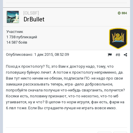
[OLSBF]
884
DrBullet
Участник
1 738 публикаций
14 587 боёв
Опубликовано:
1 дек 2015, 08:52:09
#8
Поход к проктологу? Тс, это Вам к доктору надо, тому, что
головушку буйную лечит. А потом к проктологу непременно, да.
Вам тут никто ничем не обязан, подписали ПС- не надо про свои
замашки рассказывать теперь, игра -дело добровольное,
попробуйте сначала получше что-нибудь сварганить, получится?
Косяки есть, половину признают, что-то неохотно, что-то мб
утаивается, ну и что? В целом-то норм игруля, фан есть, фарм на
6 лвл тоже. Если Вы страдаете-лучше не играть вовсе имхо.