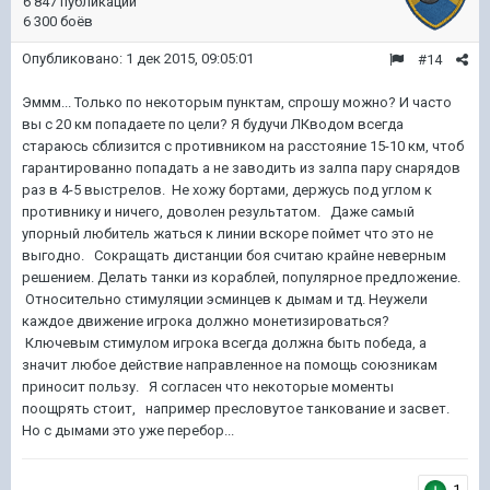
6 847 публикаций
6 300 боёв
Опубликовано:
1 дек 2015, 09:05:01
#14
Эммм... Только по некоторым пунктам, спрошу можно? И часто
вы с 20 км попадаете по цели? Я будучи ЛКводом всегда
стараюсь сблизится с противником на расстояние 15-10 км, чтоб
гарантированно попадать а не заводить из залпа пару снарядов
раз в 4-5 выстрелов. Не хожу бортами, держусь под углом к
противнику и ничего, доволен результатом. Даже самый
упорный любитель жаться к линии вскоре поймет что это не
выгодно. Сокращать дистанции боя считаю крайне неверным
решением. Делать танки из кораблей, популярное предложение.
Относительно стимуляции эсминцев к дымам и тд. Неужели
каждое движение игрока должно монетизироваться?
Ключевым стимулом игрока всегда должна быть победа, а
значит любое действие направленное на помощь союзникам
приносит пользу. Я согласен что некоторые моменты
поощрять стоит, например пресловутое танкование и засвет.
Но с дымами это уже перебор...
1