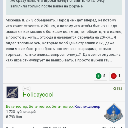
же сразу ясно, что игроки начнут спамить, но галочку
запилили только после вайна на форуме.
Можешь п. 2 и 3 объединить.. Народ не идет вперед, не потому
что хочет стрелять с 20+ км, а потому что чтобы быть в + надо
выжить и как можно с большим кол-м хп, не победить, что важно,
а просто выжить... отсюда и начинается стрельба на 20+км... Я
видел топовые эсм, которые вообще не стреляли с Гк , даже
если могли быстро забрать противника снарядами, только
торпеды, только инвиз... вопрос почему..? Да все потому же.. на
хаях игра стимулирует не выигрывать, а просто выживать...
5
1
[HC]
532
HoIidaycooI
Бета-тестер
,
Бета-тестер
,
Бета-тестер
,
Коллекционер
1 720 публикаций
8 793 боя