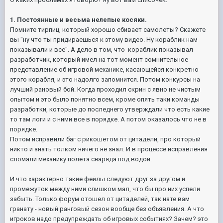
1.
Постоянные и весьма нелепые косяки.
Помните тирпиц, который хорошо сбивает самолеты? Скажете
вы "ну что ты придираешься к этому видео. Ну кораблик нам
показывали и все". А дело в том, что кораблик показывал
разработчик, который имел на тот момент сомнительное
представление об игровой механике, касающейся конкретно
этого корабля, и это надолго запомнится. Потом конкурсы на
лучший рановый бой. Когда проходил скрин с явно не чистым
опытом и это было понятно всем, кроме опять таки команды
разработки, которые до последнего утверждали что есть какие
то там логи и с ними все в порядке. А потом оказалось что не в
порядке.
Потом исправили баг с рикошетом от цитадели, про который
никто и знать толком ничего не знал. И в процессе исправления
сломали механику полета снаряда под водой.
И что характерно такие фейлы следуют друг за другом и
промежуток между ними слишком мал, что бы про них успели
забыть. Только форум отошел от цитаделей, так нате вам
гранату - новый ранговый сезон вообще без объявления. А что
игроков надо предупреждать об игровых событиях? Зачем? это