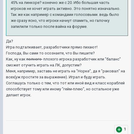
45% на линкоре? конечно же с 20. Ибо большая часть
игроков не хочет играть активно. Это понятно изначально.
Так же как например с командами голосовыми. ведь было
же сразу ясно, что игроки начнут спамить, но галочку
запилили только после вайна на форуме.
Да?
Игра подталкивает, разработчики прямо пихают!
Господа, Вы сами то осознаете, что Вы пишите?
Как, ну как
полного
плохого игрока разработчик или "баланс"
сможет отучить играть на ЛК, допустим?
Меня, например, заставь не играть на "Норке", да я "раковал" на
всех(уж простите за выражение). Играл и буду играть.
Соглашусь только с тем, что тот или иной вид и класс кораблей
способствует тому или иному "гейм-плею", но остальное уже
делает игрок.
1