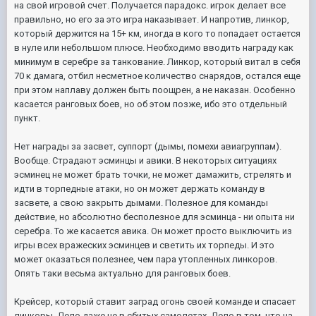
на свой игровой счет. Получается парадокс. игрок делает все
правильно, но его за это игра наказывает. И напротив, линкор,
который держится на 15+ км, иногда в кого то попадает остается
в нуле или небольшом плюсе. Необходимо вводить награду как
минимум в серебре за танкование. Линкор, который витал в себя
70 к дамага, отбил несметное количество снарядов, остался еще
при этом наплаву должен быть поощрен, а не наказан. Особенно
касается ранговых боев, но об этом позже, ибо это отдельный
пункт.
Нет награды за засвет, суппорт (дымы, помехи авиагруппам).
Вообще. Страдают эсминцы и авики. В некоторых ситуациях
эсминец не может брать точки, не может дамажить, стрелять и
идти в торпедные атаки, но он может держать команду в
засвете, а свою закрыть дымами. Полезное для команды
действие, но абсолютно бесполезное для эсминца - ни опыта ни
серебра. То же касается авика. Он может просто выключить из
игры всех вражеских эсминцев и светить их торпеды. И это
может оказаться полезнее, чем пара утопленных линкоров.
Опять таки весьма актуально для ранговых боев.
Крейсер, который ставит заград огонь своей команде и спасает
линкоры. Дело даже не в сбитых самолетах. Дело в том, что на