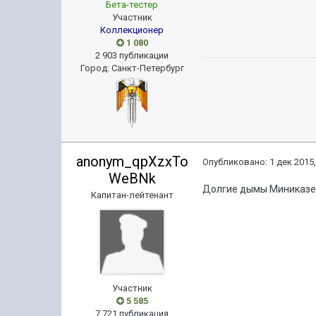
Бета-тестер
Участник
Коллекционер
1 080
2 903 публикации
Город
:
Санкт-Петербург
anonym_qpXzxTo
Опубликовано:
1 дек 2015,
WeBNk
Долгие дымы Миниказе 
Капитан-лейтенант
Участник
5 585
7 721 публикация