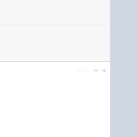
Жалоба
#8