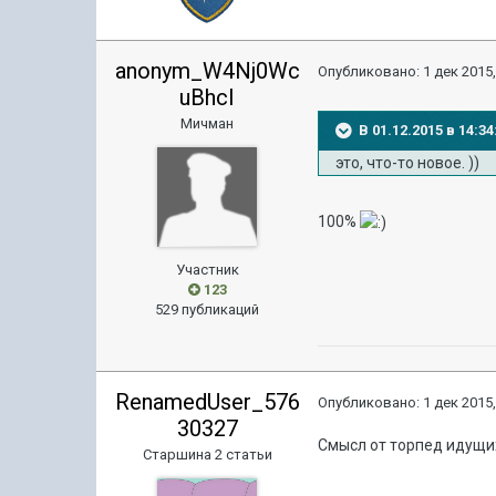
anonym_W4Nj0Wc
Опубликовано:
1 дек 2015,
uBhcI
Мичман
В 01.12.2015 в 14:
это, что-то новое. ))
100%
Участник
123
529 публикаций
RenamedUser_576
Опубликовано:
1 дек 2015,
30327
Смысл от торпед идущих
Старшина 2 статьи