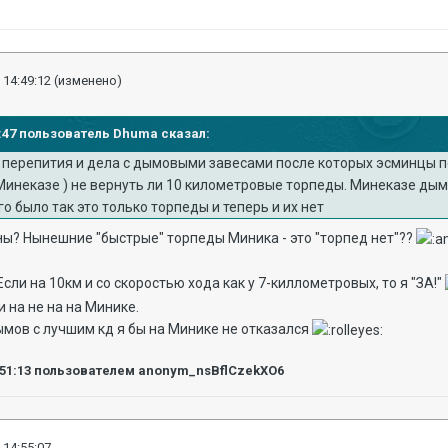
 14:49:12
(изменено)
32:47 пользователь Dhuma сказал:
е перепития и дела с дымовыми завесами после которых эсминцы
Минеказе ) не вернуть ли 10 километровые торпеды. Минеказе дым
го было так это только торпеды и теперь и их нет
ы? Нынешние "быстрые" торпеды Миника - это "торпед нет"??
сли на 10км и со скоростью хода как у 7-киллометровых, то я "ЗА!"
и на не на на Минике.
мов с лучшим кд я бы на Минике не отказался
:51:13
пользователем anonym_nsBflCzekXO6
 14:55:07