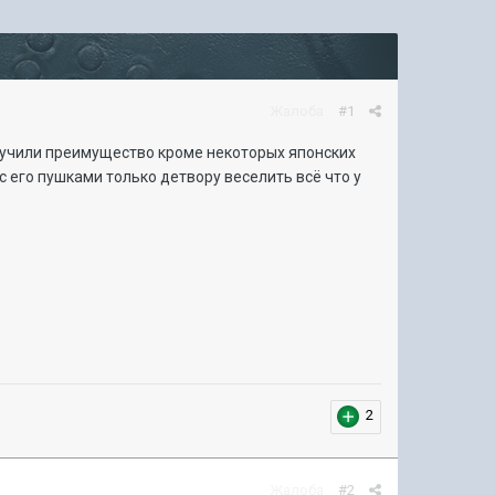
Жалоба
#1
лучили преимущество кроме некоторых японских
 его пушками только детвору веселить всё что у
2
Жалоба
#2