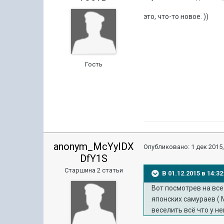
это, что-то новое. ))
Гость
anonym_McYyIDX
Опубликовано:
1 дек 2015,
DfY1S
Старшина 2 статьи
В 01.12.2015 в 14:
Вот посмотрев на вс
японских самураев ( 
веселить всё что у не