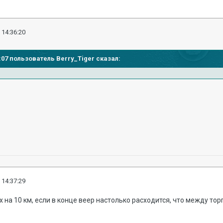
 14:36:20
34:07 пользователь Berry_Tiger сказал:
 14:37:29
 на 10 км, если в конце веер настолько расходится, что между то