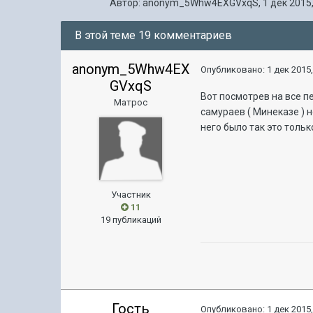
Автор:
anonym_5Whw4EXGVxqS
,
1 дек 2015,
В этой теме 19 комментариев
anonym_5Whw4EX
Опубликовано:
1 дек 2015,
GVxqS
Вот посмотрев на все 
Матрос
самураев ( Минеказе ) 
него было так это тольк
Участник
11
19 публикаций
Гость
Опубликовано:
1 дек 2015,