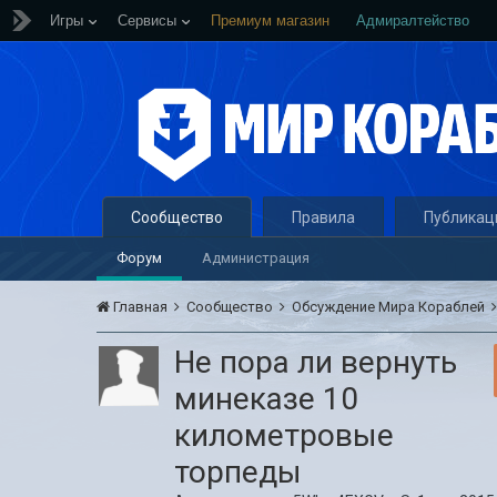
Игры
Сервисы
Премиум магазин
Адмиралтейство
Сообщество
Правила
Публикац
Форум
Администрация
Главная
Сообщество
Обсуждение Мира Кораблей
Не пора ли вернуть
минеказе 10
километровые
торпеды