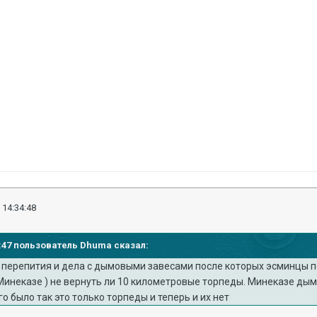
 14:34:48
32:47 пользователь Dhuma сказал:
е перепития и дела с дымовыми завесами после которых эсминцы
Минеказе ) не вернуть ли 10 километровые торпеды. Минеказе дым
го было так это только торпеды и теперь и их нет