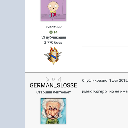
Участник
14
53 публикации
2 770 боёв
[S_O_Y]
Опубликовано:
1 дек 2015,
GERMAN_SLOSSE
имею Когеро , но не им
Старший лейтенант