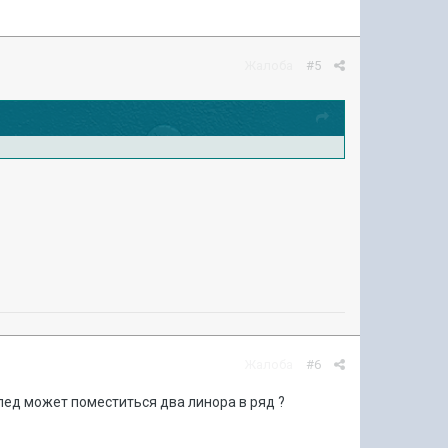
Жалоба
#5
Жалоба
#6
рпед может поместиться два линора в ряд ?