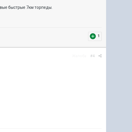
овые быстрые 7км торпеды.
1
Жалоба
#4