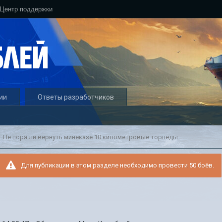
Центр поддержки
ии
Ответы разработчиков
Не пора ли вернуть минеказе 10 километровые торпеды
Для публикации в этом разделе необходимо провести 50 боёв.