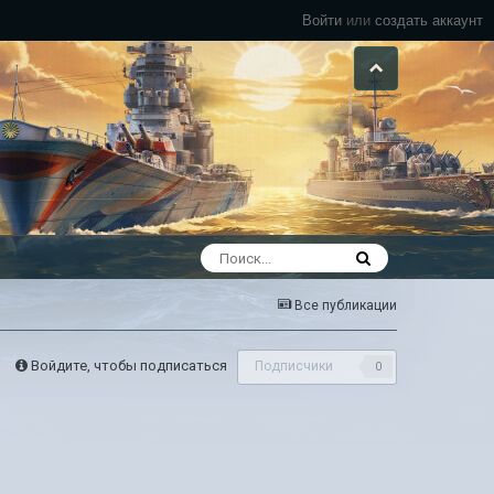
Войти
или
создать аккаунт
Все публикации
Войдите, чтобы подписаться
Подписчики
0