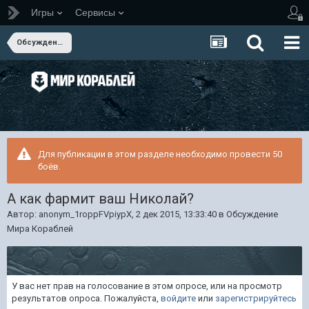
Игры
Сервисы
Обсуждение Мира Кораблей
Для публикации в этом разделе необходимо провести 50
боёв.
А как фармит ваш Николай?
Автор:
anonym_1roppFVpiypX
,
2 дек 2015, 13:33:40
в
Обсуждение
Мира Кораблей
У вас нет прав на голосование в этом опросе, или на просмотр
результатов опроса. Пожалуйста,
войдите
или
зарегистрируйтесь