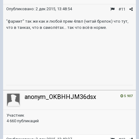
Опубликовано:
2 дек 2015, 13:48:54
#11
"фармит" так же как и любой прем 4лвл (читай брелок) что тут,
что в танках, что в самолётах... так что всё в норме.
anonym_OKBHHJM36dsx
5 907
Участник
4 660 публикаций