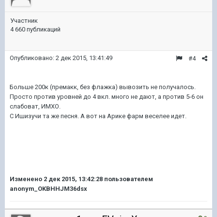
Участник
4 660 публикаций
Опубликовано:
2 дек 2015, 13:41:49
#4
Больше 200к (премакк, без флажка) вывозить не получалось.
Просто против уровней до 4 вкл. много не дают, а против 5-6 он
слабоват, ИМХО.
С Ишизучи та же песня. А вот на Арике фарм веселее идет.
Изменено
2 дек 2015, 13:42:28
пользователем
anonym_OKBHHJM36dsx