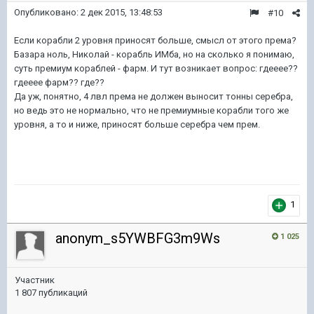
Опубликовано:
2 дек 2015, 13:48:53
#10
Если корабли 2 уровня приносят больше, смысл от этого према?
Базара ноль, Николай - корабль ИМба, но на сколько я понимаю,
суть премиум кораблей - фарм. И тут возникает вопрос: гдееее??
гдееее фарм?? где??
Да уж, понятно, 4 лвл према не должен выносит тонны серебра,
но ведь это не нормально, что не премиумные корабли того же
уровня, а то и ниже, приносят больше серебра чем прем.
1
anonym_s5YWBFG3m9Ws
1 025
Участник
1 807 публикаций