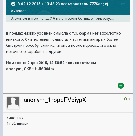
В 02.12.2015 в 13:43:23 пользователь 777Sergej
сказал:
А смысл в нем тогда? Я на огневом больше привожу....
в премах ни
з
ких уровней смысла с т.з. фаpма нет абсолютно
никакого. Они полезны только для эстетики ангара и более
быстрой переобучалки капитанов после пересадки с одно
веточного корабля на другой.
Изменено
2 дек 2015, 13:50:52
пользователем
anonym_OKBHHJM36dsx
1
anonym_1roppFVpiypX
3
Участник
1 публикация