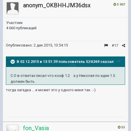
anonym_OKBHHJM36dsx
5 907
Участник
4 660 публикаций
Опубликовано:
2 дек 2015, 13:54:15
#17
В 02.12.2015 в 13:51:39 пользователь ILYA369 сказал:
С.О в ответах писал что коэф 1.2 а у Николая по идее 1.5
должен быть.
тогда загадка ... и может это у одного меня так. :-)
fon_Vasia
53