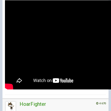
HoarFighter
4 670