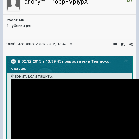
anonym_1roppFVpiypX
3
Участник
1 публикация
Опубликовано:
2 дек 2015, 13:42:16
#5
В 02.12.2015 в 13:39:45 пользователь Temnokot
сказал:
Фармит. Если тащить.