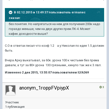
В 02.12.2015 в 13:49:37 пользователь ermanec
сказал:
без понятия. Но напрягаться на нем для получения 200к надо
гораздо меньше, чем на двух других прем ЛК-4. Может
кафик доходности выше?
С.О в ответах писал что коэф 1.2 а у Николая по идее 1.5 должен
быть.
Вчера Арку выкатывал, за 60к. урона 100 к чистыми без према
давали, а тут за 80+ урона 130 грязными., кинуло так же к 3 лвл.
Изменено
2 дек 2015, 13:55:07
пользователем ILYA369
anonym_1roppFVpiypX
3
Участник
1 публикация