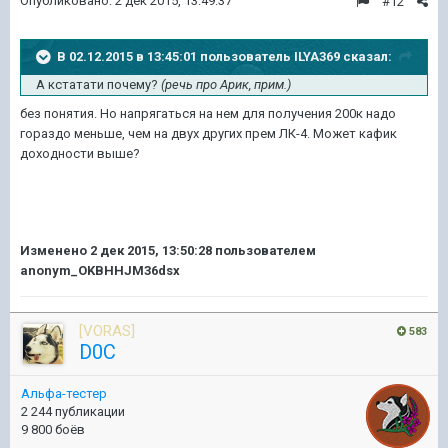
Опубликовано:
2 дек 2015, 13:49:37
#12
В 02.12.2015 в 13:45:01 пользователь ILYA369 сказал:
А кстатати почему?
(речь про Арик, прим.)
без понятия. Но напрягаться на нем для получения 200к надо
гораздо меньше, чем на двух других прем ЛК-4. Может кафик
доходности выше?
Изменено
2 дек 2015, 13:50:28
пользователем
anonym_OKBHHJM36dsx
[VORAS]
583
D0C
Альфа-тестер
2 244 публикации
9 800 боёв