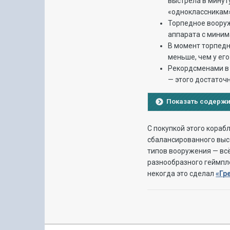
выстрела в минут
«одноклассникам»
Торпедное вооруж
аппарата с миним
В момент торпедн
меньше, чем у ег
Рекордсменами в 
— этого достаточн
Показать содерж
С покупкой этого кораб
сбалансированного выс
типов вооружения — всё
разнообразного геймпле
некогда это сделал
«Гр