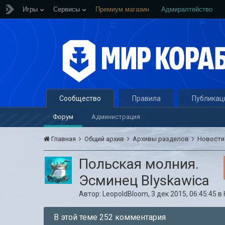
Игры
Сервисы
Премиум магазин
Адмиралтейство
Сообщество
Правила
Публикац
Форум
Администрация
Главная
Общий архив
Архивы разделов
Новост
Польская молния.
Эсминец Blyskawica
Автор:
LeopoldBloom
,
3 дек 2015, 06:45:45
в
В этой теме 252 комментария