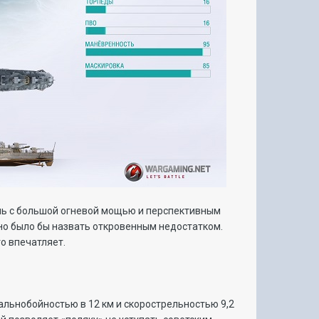
бль с большой огневой мощью и перспективным
но было бы назвать откровенным недостатком.
то впечатляет.
альнобойностью в 12 км и скорострельностью 9,2