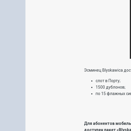
Эсминец Blyskawica дос
слот в Порту;
1500 дублонов;
по 15 флажных сиг
Для абонентов мобиль
доступен пакет «Blysk