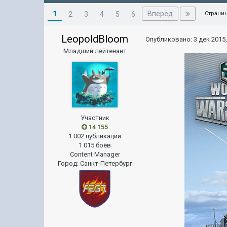
1
Вперёд
2
3
4
5
6
Страниц
LeopoldBloom
Опубликовано:
3 дек 2015,
Младший лейтенант
Участник
14 155
1 002 публикации
1 015 боёв
Content Manager
Город
:
Санкт-Петербург