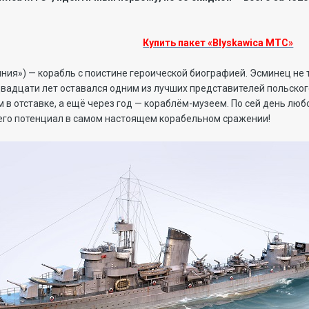
Купить пакет «Blyskawica МТС»
олния») — корабль с поистине героической биографией. Эсминец не 
адцати лет оставался одним из лучших представителей польского 
в отставке, а ещё через год — кораблём-музеем. По сей день люб
 его потенциал в самом настоящем корабельном сражении!