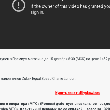
тупен в Премиум магазине до 15 декабря 8:30 (МСК) по цене 1452 р
налов типов Zulu и Equal Speed Charlie London.
Купить пакет «Blyskawica»
ного оператора «МТС» (Россия) действует специальное предлож
awica МТС», идентичный первому, но со скидкой — всего за 132