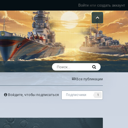
Войти
или
создать аккаунт
Все публикации
Войдите, чтобы подписаться
Подписчики
1