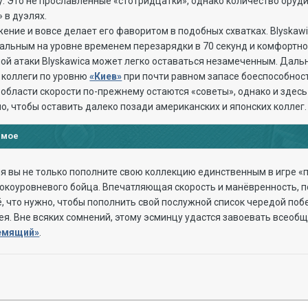
у. Это не прославленные «стотридцатки», однако количество оруди
 в дуэлях.
ение и вовсе делает его фаворитом в подобных схватках. Blyskawi
альным на уровне временем перезарядки в 70 секунд и комфортной
ой атаки Blyskawica может легко оставаться незамеченным. Дальн
о коллеги по уровню
«Киев»
при почти равном запасе боеспособност
области скорости по-прежнему остаются «советы», однако и здесь 
о, чтобы оставить далеко позади американских и японских коллег.
имое
ля вы не только пополните свою коллекцию единственным в игре «
окоуровневого бойца. Впечатляющая скорость и манёвренность, п
, что нужно, чтобы пополнить свой послужной список чередой поб
я. Вне всяких сомнений, этому эсминцу удастся завоевать всеоб
емящий»
.