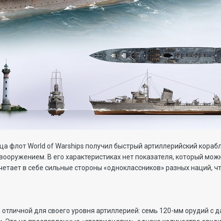
ца флот World of Warships получил быстрый артиллерийский кора
вооружением. В его характеристиках нет показателя, который мож
очетает в себе сильные стороны «одноклассников» разных наций, ч
отличной для своего уровня артиллерией: семь 120-мм орудий с д