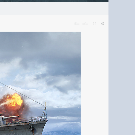
Жалоба
#1