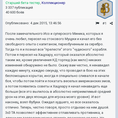
Старший бета-тестер
,
Коллекционер
3 337 публикаций
40 600 боёв
Опубликовано:
4 дек 2015, 13:46:56
#1
После замечательного Исо и суперского Миника, которых я
очень любил, пересел на стокового Муцуки и качал его без
свободного опыта с капитаном, переобученным за серебро.
Тогда-то я и познал все "прелести" этого "чудесного" корабля.
Потом я пересел на Хацухару, который оказался абсолютно
таким же, кроме увеличения КД торпед (как мило) никаких
изменений обнаружено не было. Скажу вам честно, я ненавидел
каждую минуту, каждую секунду, что проводил в бою на этих
беспомощных корытах, иногда я специально сливался в начале
боя, чтобы потом пойти и покатать веселых американских эмов,
а потом появились советы и Хацухару я начал ненавидеть еще
больше (все это вылилось в абсолютно неприемлемый средний
урон на этих двух японцах для игрока моего уровня). И вот
наконец, взял Фубуки. Ожидал худшего, но все оказалось
отлично. Теперь, честно говоря, просто отдыхаю на нем душой.
3х3 ТА позволяют эффективнее отлавливать противника, а
длинными торпедами можно спамить вражеские ордера. Но