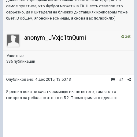
самое приятное, что Фубуки может и в ГК. Шесть стволов это
серьезно, да и цитадели на близких дистанциях крейсерам тоже
бьет. В общем, японские эсминцы, я снова вас полюбил!:-)
anonym_JVxje1tnQumi
345
Участник
336 публикаций
Опубликовано:
4 дек 2015, 13:50:13
#2
Я решил пока не качать эсминцы выше пятого, там кто-то
говорил за ребаланс что-то в 5.2. Посмотрим что сделают.