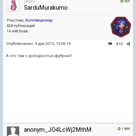
[ARP]
969
SarduMurakumo
Участник,
Коллекционер
428 публикаций
14 448 боёв
Опубликовано:
4 дек 2015, 15:09:19
#10
А что там с доходностью фубучки?
anonym_JO4LcWj2MthM
1 889