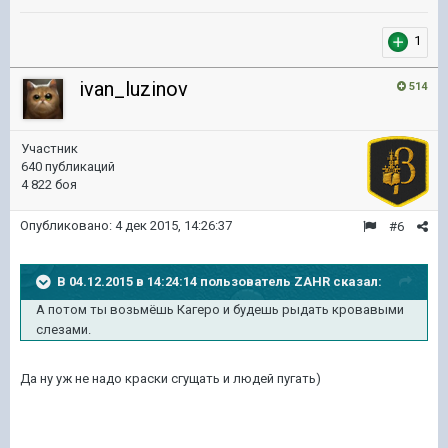
1
ivan_luzinov
514
Участник
640 публикаций
4 822 боя
Опубликовано:
4 дек 2015, 14:26:37
#6
В 04.12.2015 в 14:24:14 пользователь ZAHR сказал:
А потом ты возьмёшь Кагеро и будешь рыдать кровавыми
слезами.
Да ну уж не надо краски сгущать и людей пугать)