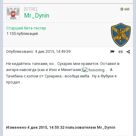
[STRE]
665
Mr_Dynin
Старший бета-тестер
1 155 публикаций
Опубликовано:
4 дек 2015, 14:49:39
#8
Не кидайтесь тапками, но... Сухарик мне нравится. Оставил в
ангаре навсегда (как и Изю и Минитазик)
. А
Тачибана с кэпом от Сухарика - вообще имба. Ну а Фубуки я
продал .
Изменено
4 дек 2015, 14:55:32
пользователем Mr_Dynin