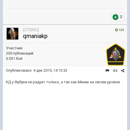
2
[STBNG]
133
qmaniakp
Участник
200 публикаций
6 031 бой
Опубликовано:
4 дек 2015, 14:13:32
#4
КД у Фубуки не радует только, а так как Миник на своем уровне.