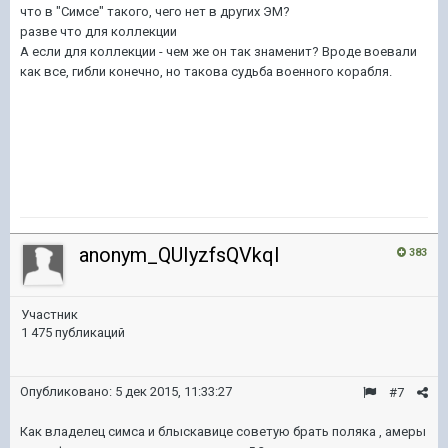
что в "Симсе" такого, чего нет в других ЭМ?
разве что для коллекции
А если для коллекции - чем же он так знаменит? Вроде воевали
как все, гибли конечно, но такова судьба военного корабля.
anonym_QUIyzfsQVkqI
383
Участник
1 475 публикаций
Опубликовано:
5 дек 2015, 11:33:27
#7
Как владелец симса и блыскавице советую брать поляка , амеры