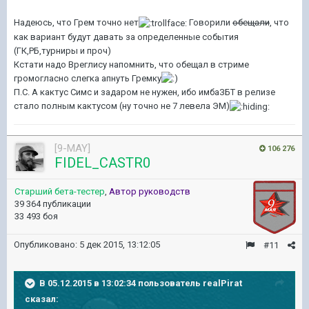
Надеюсь, что Грем точно нет
Говорили
обещали
, что
как вариант будут давать за определенные события
(ГК,РБ,турниры и проч)
Кстати надо Вреглису напомнить, что обещал в стриме
громогласно слегка апнуть Гремку
П.С. А кактус Симс и задаром не нужен, ибо имбаЗБТ в релизе
стало полным кактусом (ну точно не 7 левела ЭМ)
[9-MAY]
106 276
FIDEL_CASTR0
Старший бета-тестер
,
Автор руководств
39 364 публикации
33 493 боя
Опубликовано:
5 дек 2015, 13:12:05
#11
В 05.12.2015 в 13:02:34 пользователь realPirat
сказал: