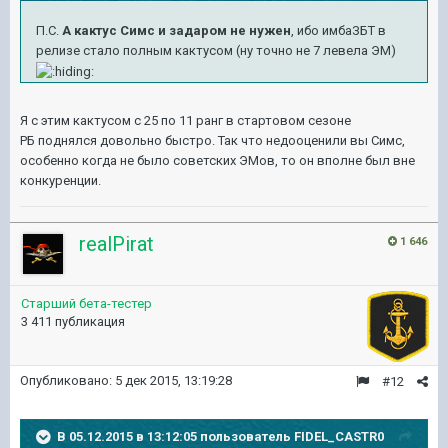
П.С.
А кактус Симс и задаром не нужен
, ибо имбаЗБТ в
релизе стало полным кактусом (ну точно не 7 левела ЭМ)
Я с этим кактусом с 25 по 11 ранг в стартовом сезоне
РБ поднялся довольно быстро. Так что недооценили вы Симс,
особенно когда не было советских ЭМов, то он вполне был вне
конкуренции.
realPirat
1 646
Старший бета-тестер
3 411 публикация
Опубликовано:
5 дек 2015, 13:19:28
#12
В 05.12.2015 в 13:12:05 пользователь FIDEL_CASTR0