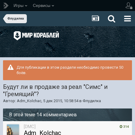
Игры
Сервисы
Флудилка
Для публикации в этом разделе необходимо провести 50
боёв.
Будут ли в продаже за реал "Симс" и
"Гремящий"?
Автор:
Adm_Kolchac
,
5 дек 2015, 10:58:54
в
Флудилка
В этой теме 14 комментариев
[DMC]
314
Adm_Kolchac