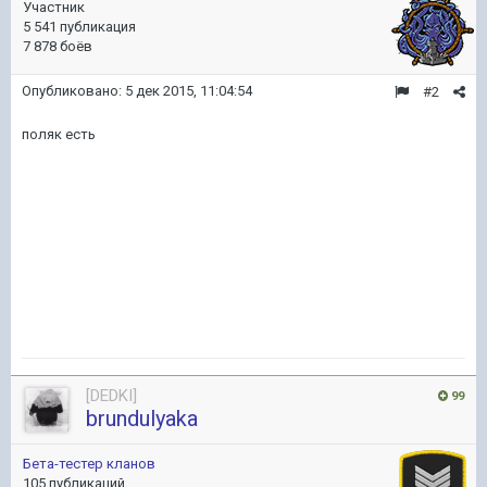
Участник
5 541 публикация
7 878 боёв
Опубликовано:
5 дек 2015, 11:04:54
#2
поляк есть
[DEDKI]
99
brundulyaka
Бета-тестер кланов
105 публикаций