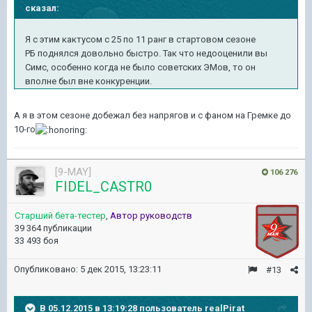
сказал:
Я с этим кактусом с 25 по 11 ранг в стартовом сезоне
РБ поднялся довольно быстро. Так что недооценили вы
Симс, особенно когда не было советских ЭМов, то он
вполне был вне конкуренции.
А я в этом сезоне добежал без напрягов и с фаном на Гремке до
10-го
[9-MAY]
106 276
FIDEL_CASTR0
Старший бета-тестер
,
Автор руководств
39 364 публикации
33 493 боя
Опубликовано:
5 дек 2015, 13:23:11
#13
В 05.12.2015 в 13:19:28 пользователь realPirat