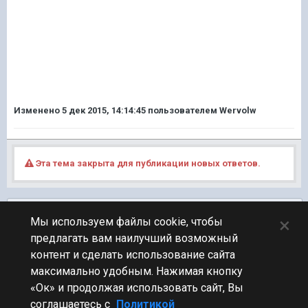
Изменено
5 дек 2015, 14:14:45
пользователем Wervolw
Эта тема закрыта для публикации новых ответов.
Подписчики
0
×
Мы используем файлы cookie, чтобы
предлагать вам наилучший возможный
ПЕРЕЙТИ К СПИСКУ ТЕМ
контент и сделать использование сайта
Флудилка
максимально удобным. Нажимая кнопку
«Ок» и продолжая использовать сайт, Вы
соглашаетесь с
Политикой