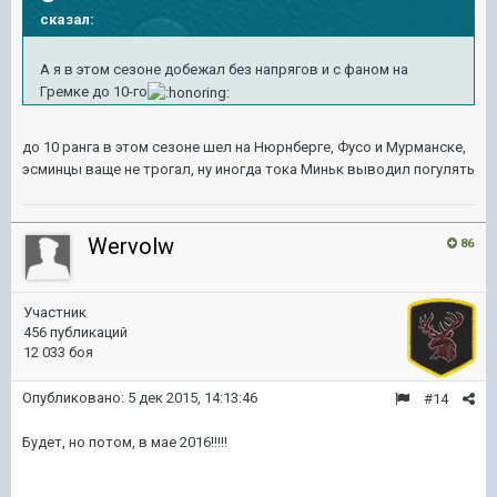
сказал:
А я в этом сезоне добежал без напрягов и с фаном на
Гремке до 10-го
до 10 ранга в этом сезоне шел на Нюрнберге, Фусо и Мурманске,
эсминцы ваще не трогал, ну иногда тока Миньк выводил погулять
Wervolw
86
Участник
456 публикаций
12 033 боя
Опубликовано:
5 дек 2015, 14:13:46
#14
Будет, но потом, в мае 2016!!!!!