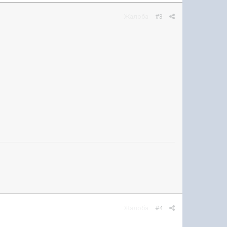
Жалоба
#3
Жалоба
#4