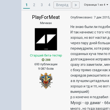
1
Вперёд
2
3
4
Страница 1 из 4
PlayForMeat
Опубликовано:
7 дек 2015,
Мичман
Не знаю были ли подобн
И так начнемс с того чт
хорошо, но вот настал д
через пару дней большин
перемудрили, хотя разра
созданных куча тем по п
Старший бета-тестер
долгожданное исправлен
288
693 публикации
сразу это заметили , ме
9 087 боёв
с боку прямо сзади как
снарядов рикошетило и
а в лучшем цит
аделька 
хорошо и тд и тп, но в
вымерший)
p.s конечно я подзабил
Myogi - ср дамаг - 66
много , но туда заходя