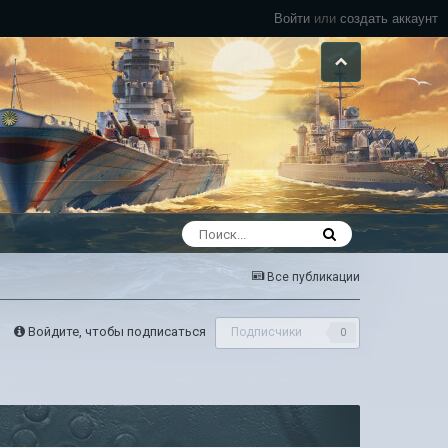
Войти
или
создать аккаунт
Все публикации
Войдите, чтобы подписаться
Подписчики
0