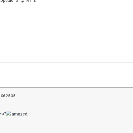
орошо" и т.д. и т.п.
 06:25:35
ия?