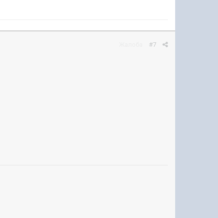
Жалоба
#7