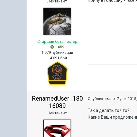
Кричу в голосину - "всё х
Лейтенант
Старший бета-тестер
1 659
1 979 публикаций
14 091 бой
RenamedUser_180
Опубликовано:
7 дек 2015,
16089
Так а делать то что?
Лейтенант
Какие Ваши предложен