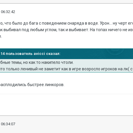
 06:32:42
о, что было до бага с поведением снаряда в воде. Урон... ну черт е
ак выбивал под любым углом, так и выбивает. На топах ничего не и
е.
0:14 пользователь avicci сказал:
бные темы, но как то накипело чтоли.
что только ленивый не заметит как в игре возросло игроков на лк( с
расплодились быстрее линкоров.
 06:34:07