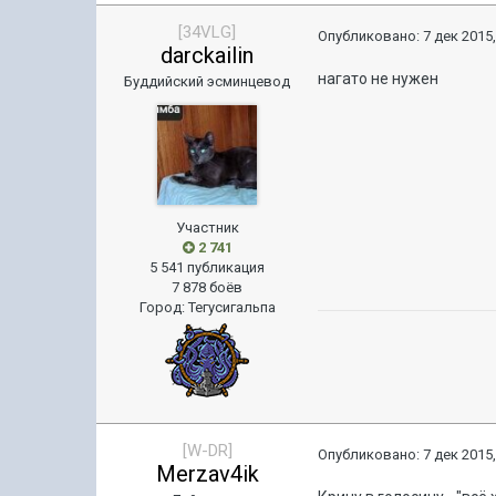
[34VLG]
Опубликовано:
7 дек 2015,
darckailin
нагато не нужен
Буддийский эсминцевод
Участник
2 741
5 541 публикация
7 878 боёв
Город
:
Тегусигальпа
[W-DR]
Опубликовано:
7 дек 2015,
Merzav4ik