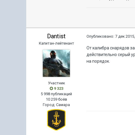
Dantist
Опубликовано:
7 дек 2015,
Капитан-лейтенант
От калибра снарядов за
действительно серый ур
на порядок.
Участник
9 323
5 998 публикаций
10 259 боёв
Город
:
Самара