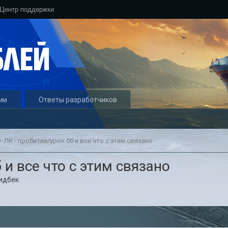
Центр поддержки
ии
Ответы разработчиков
ЛК - пробитие/урон бб и все что с этим связано
 и все что с этим связано
идбек