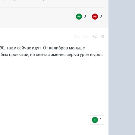
3
3
Жалоба
#2
0, так и сейчас идут. От калибров меньше
бых проекций, но сейчас именно серый урон вырос
1