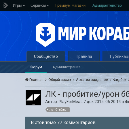
Игры
Сервисы
Премиум магазин
Адмиралтейство
Сообщество
Правила
Публикац
Форум
Администрация
Главная
Общий архив
Архивы разделов
Фидбек
ЛК - пробитие/урон бб
Автор:
PlayForMeat
,
7 дек 2015, 06:20:14
в
Ф
лк нОгибают
В этой теме 77 комментариев