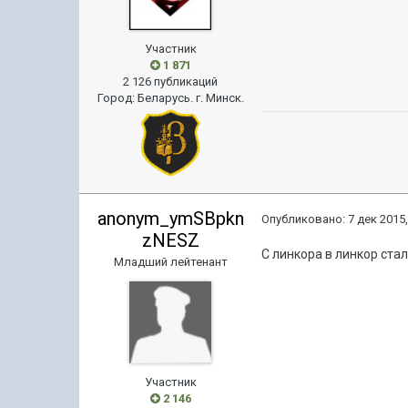
Участник
1 871
2 126 публикаций
Город
:
Беларусь. г. Минск.
anonym_ymSBpkn
Опубликовано:
7 дек 2015,
zNESZ
С линкора в линкор ста
Младший лейтенант
Участник
2 146