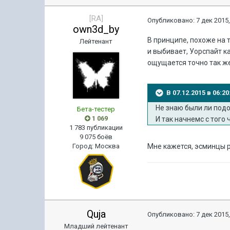
[RA]
Опубликовано:
7 дек 2015,
own3d_by
В принципе, похоже на т
Лейтенант
и выбивает, Уорспайт к
ощущается точно так ж
В 07.12.2015 в 06:2
Не знаю были ли подо
Бета-тестер
1 069
И так начнемс с того 
1 783 публикации
9 075 боёв
Город
:
Москва
Мне кажется, эсминцы 
Quja
Опубликовано:
7 дек 2015,
Младший лейтенант