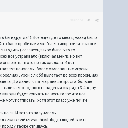
Жалоба
#1
его бы вдруг да?). Все ещё где то месяц назад было
й то баг в пробитие и якобы его исправили- в итоге
заходить ( согласен,такое было, что то
всех все устраивало (включая меня). Но вот
о они опять чтото не так сделали. И вот
 вот тут началось , более скилованные игроки
 реалиях , урон с лк бб вылетает во всех проекциях
икошета. До данного патча раньше просто больше
е вылетает от одного попадения снаряда 3-4-к , ну
 лкводы будут кричать во весь голос что все
е могут отписать , хотя этот класс уже почти
ь на лк. И вот что получилось
 согласно сайта
warshipstats, да людей там не
ак пройду также отпишусь.