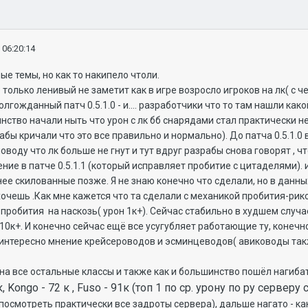
 06:20:14
ые темы, но как то накипело чтоли.
о только ленивый не заметит как в игре возросло игроков на лк( с ч
олгожданный патч 0.5.1.0 - и.... разработчики что то там нашли како
ство начали ныть что урон с лк бб снарядами стал практически не 
бы кричали что это все правильно и нормально). До патча 0.5.1.0 
оводу что лк больше не гнут и тут вдруг разрабы снова говорят , чт
ие в патче 0.5.1.1 (который исправляет пробитие с цитаделями). и
нее скилованные позже. Я не знаю конечно что сделали, но в данных
 хочешь .Как мне кажется что та сделали с механикой пробития-р
 пробития
на
наскозь( урон 1к+). Сейчас стабильно в худшем случа
10к+. И конечно сейчас ещё все усугубляет работающие ту, конечно
от интересно мнение крейсероводов и эсминцеводов( авиководы такж
 на все остальные классы и также как и большинство пошёл нагибат
к, Kongo - 72 к , Fuso - 91к (топ 1 по ср. урону по ру серверу
т посмотреть практически все задроты сервера), дальше нагато - к