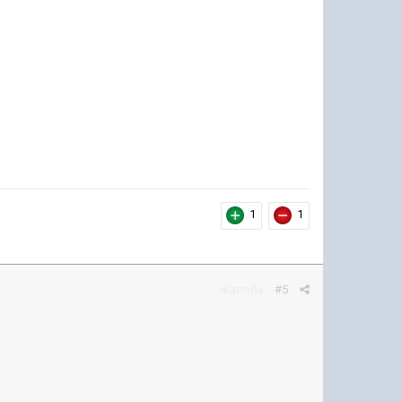
1
1
Жалоба
#5