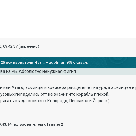
, 09:42:37
(изменено)
54:25 пользователь Herr_Hauptmann95 сказал:
ова из РБ. Абсолютно ненужная фигня.
 или Атаго, эсминцы и крейсера расщепляет на ура, а эсминцев в 
утузовых попадались,этт не значит что корабль плохой.
ягать стада стоковых Колорадо, Пенсакол и Йорков.)
9:43:14
пользователем d1saster2