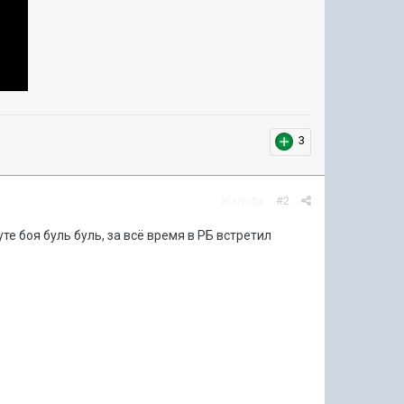
3
Жалоба
#2
те боя буль буль, за всё время в РБ встретил