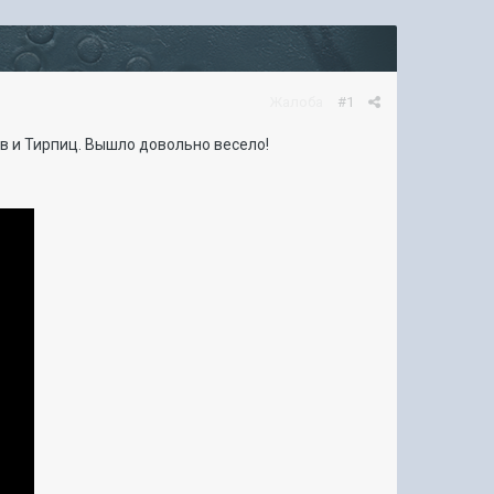
Жалоба
#1
ов и Тирпиц. Вышло довольно весело!