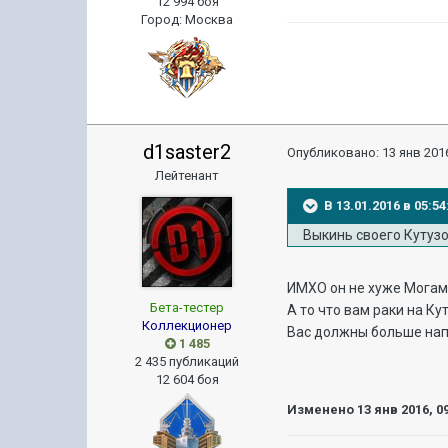
12 994 боя
Город
:
Москва
d1saster2
Опубликовано:
13 янв 2016
Лейтенант
В 13.01.2016 в 05:
Выкинь своего Кутуз
ИМХО он не хуже Могами
Бета-тестер
А то что вам раки на К
Коллекционер
Вас должны больше напр
1 485
2 435 публикаций
12 604 боя
Изменено
13 янв 2016, 0