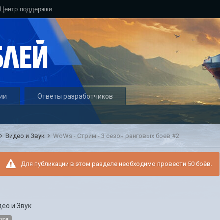
Центр поддержки
ии
Ответы разработчиков
Видео и Звук
WoWs - Стрим - 3 сезон ранговых боев #2
Для публикации в этом разделе необходимо провести 50 боёв.
ео и Звук
узов