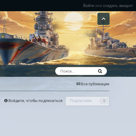
Войти
или
создать аккаунт
Все публикации
Войдите, чтобы подписаться
Подписчики
0