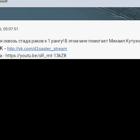
, 05:07:51
сквозь стада раков к 1 рангу! В этом мне помогает Михаил Кутуз
K -
http://vk.com/d1saster_stream
 - https://youtu.be/sR_mt-13kZ8