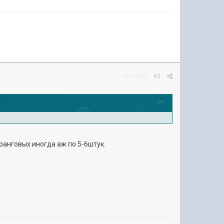
Жалоба
#3
ранговых иногда аж по 5-6штук.