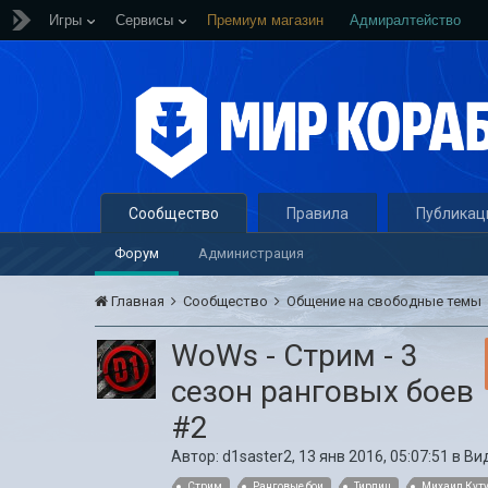
Игры
Сервисы
Премиум магазин
Адмиралтейство
Сообщество
Правила
Публикац
Форум
Администрация
Главная
Сообщество
Общение на свободные темы
WoWs - Стрим - 3
сезон ранговых боев
#2
Автор:
d1saster2
,
13 янв 2016, 05:07:51
в
Вид
Стрим
Ранговые бои
Тирпиц
Михаил Кут