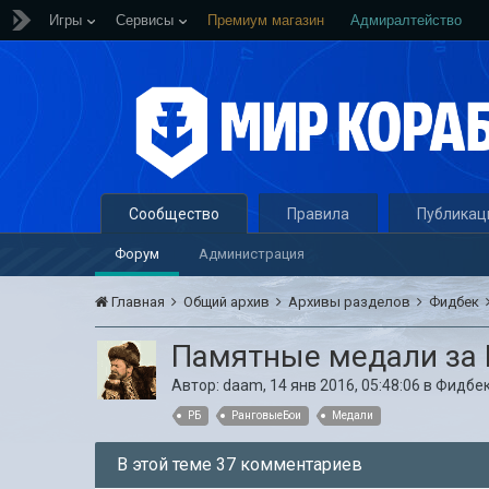
Игры
Сервисы
Премиум магазин
Адмиралтейство
Сообщество
Правила
Публикац
Форум
Администрация
Главная
Общий архив
Архивы разделов
Фидбек
Памятные медали за 
Автор:
daam
,
14 янв 2016, 05:48:06
в
Фидбе
РБ
РанговыеБои
Медали
В этой теме 37 комментариев