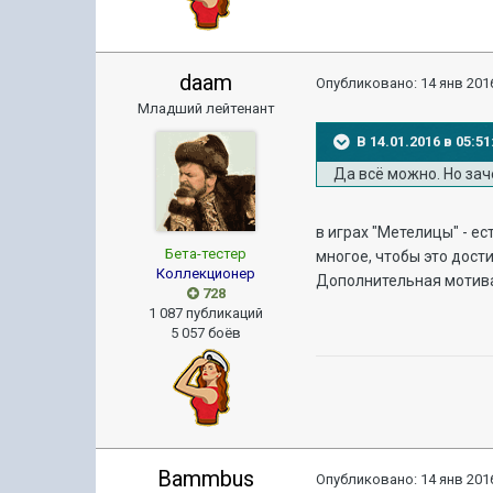
daam
Опубликовано:
14 янв 2016
Младший лейтенант
В 14.01.2016 в 05:
Да всё можно. Но за
в играх "Метелицы" - ес
Бета-тестер
многое, чтобы это дости
Коллекционер
Дополнительная мотивац
728
1 087 публикаций
5 057 боёв
Bammbus
Опубликовано:
14 янв 2016