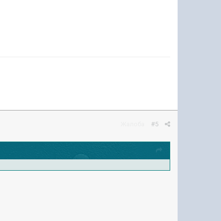
Жалоба
#5