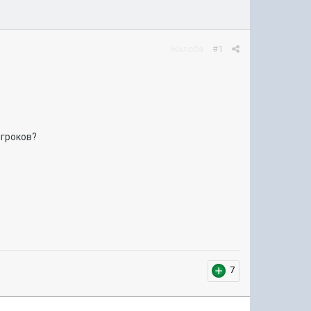
Жалоба
#1
игроков?
7