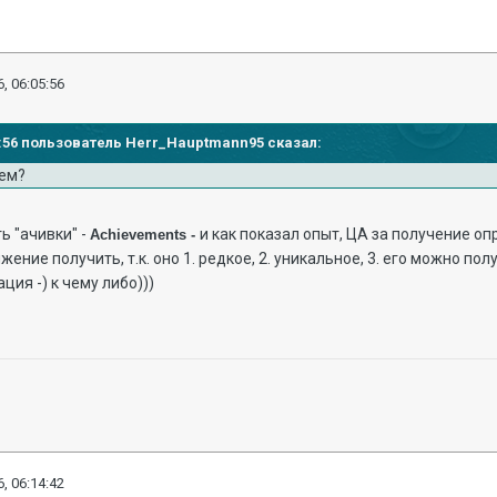
, 06:05:56
51:56 пользователь Herr_Hauptmann95 сказал:
чем?
ть "ачивки" -
и как показал опыт, ЦА за получение о
Achievements -
жение получить, т.к. оно 1. редкое, 2. уникальное, 3. его можно пол
ия -) к чему либо)))
, 06:14:42