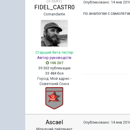
[9-MAY]
Опубликовано:
14 янв 2016
FIDEL_CASTR0
по аналогии с самолет
Comandante
Старший бета-тестер
Автор руководств
106 267
39 363 публикации
33 484 боя
Город
:
Мой адрес -
Советский Союз
Ascael
Опубликовано:
14 янв 2016
Младший лейтенант