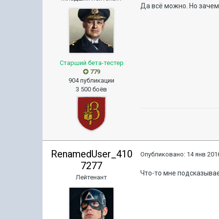
Да всё можно. Но заче
Старший бета-тестер
779
904 публикации
3 500 боёв
RenamedUser_410
Опубликовано:
14 янв 2016
7277
Что-то мне подсказывае
Лейтенант