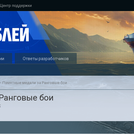
Центр поддержки
ии
Ответы разработчиков
Памятные медали за Ранговые бои
Ранговые бои
к