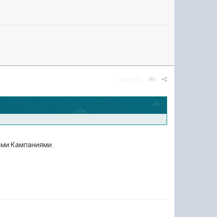
Жалоба
#6
выми Кампаниями.