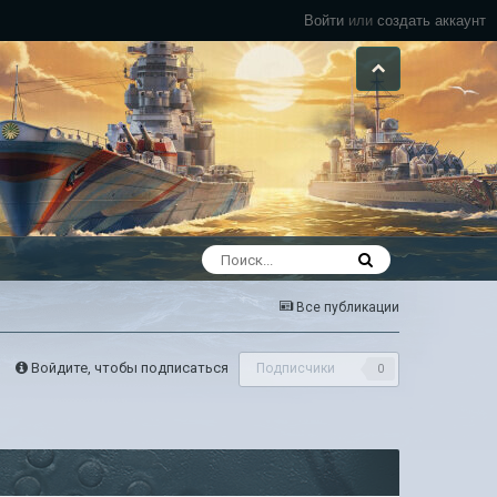
Войти
или
создать аккаунт
Все публикации
Войдите, чтобы подписаться
Подписчики
0