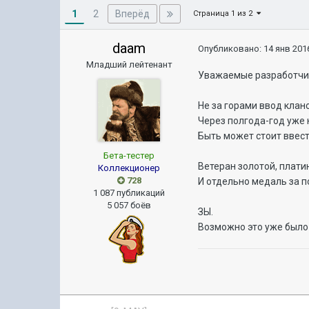
1
Вперёд
2
Страница 1 из 2
daam
Опубликовано:
14 янв 2016
Младший лейтенант
Уважаемые разработчи
Не за горами ввод клан
Через полгода-год уже ни
Быть может стоит ввест
Бета-тестер
Ветеран золотой, плати
Коллекционер
728
И отдельно медаль за п
1 087 публикаций
5 057 боёв
ЗЫ.
Возможно это уже было и 