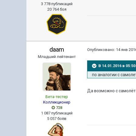
3 778 публикаций
20 764 боя
daam
Опубликовано:
14 янв 2016
Младший лейтенант
В 14.01.2016 в 05:
по аналогии с самол
Да возможно с самолёт
Бета-тестер
Коллекционер
728
1 087 публикаций
5 057 боёв