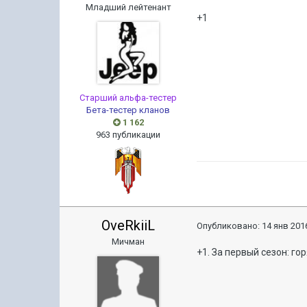
Младший лейтенант
+1
Старший альфа-тестер
Бета-тестер кланов
1 162
963 публикации
OveRkiiL
Опубликовано:
14 янв 2016
Мичман
+1. За первый сезон: г