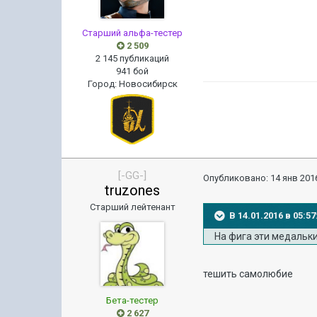
Старший альфа-тестер
2 509
2 145 публикаций
941 бой
Город
:
Новосибирск
[-GG-]
Опубликовано:
14 янв 2016
truzones
Старший лейтенант
В 14.01.2016 в 05:
На фига эти медальк
тешить самолюбие
Бета-тестер
2 627