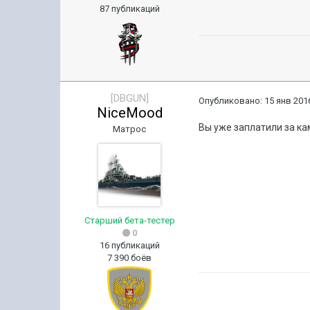
87 публикаций
[DBGUN]
Опубликовано:
15 янв 2016
NiceMood
Вы уже заплатили за ка
Матрос
Старший бета-тестер
0
16 публикаций
7 390 боёв