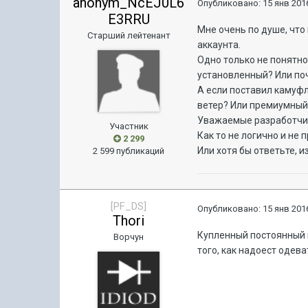
anonym_NcEJ0L6
Опубликовано:
15 янв 2016
E3RRU
Мне очень по душе, что 
Старший лейтенант
аккаунта.
Одно только не понятно
установленный? Или поч
А если поставил камуфл
ветер? Или премиумный
Уважаемые разработчик
Участник
Как то не логично и не 
2 299
Или хотя бы ответьте, и
2 599 публикаций
[PF_DS]
Опубликовано:
15 янв 2016
Thori
Купленный постоянный к
Ворчун
того, как надоест одев