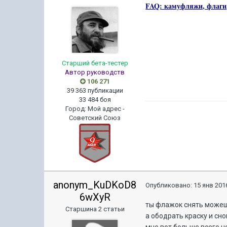
FAQ: камуфляжи, флаги,
Старший бета-тестер
Автор руководств
106 271
39 363 публикации
33 484 боя
Город
:
Мой адрес -
Советский Союз
anonym_KuDKoD8
Опубликовано:
15 янв 2016
6wXyR
ты флажок снять може
Старшина 2 статьи
а ободрать краску и сн