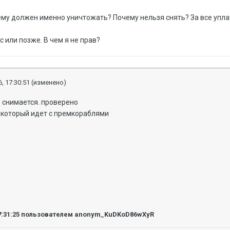
ему должен именно уничтожать? Почему нельзя снять? За все упла
 или позже. В чем я не прав?
, 17:30:51
(изменено)
снимается. проверено
т который идет с премкораблями
7:31:25
пользователем anonym_KuDKoD86wXyR