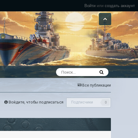
Войти
или
создать аккаунт
Все публикации
Войдите, чтобы подписаться
Подписчики
0