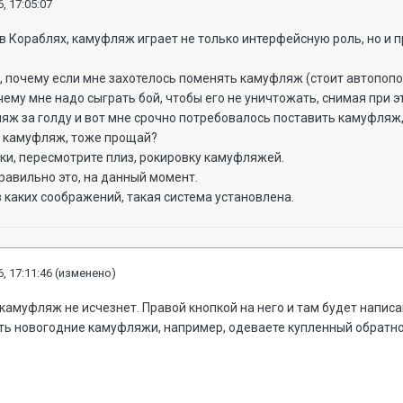
, 17:05:07
в Кораблях, камуфляж играет не только интерфейсную роль, но и при
, почему если мне захотелось поменять камуфляж (стоит автопоп
ему мне надо сыграть бой, чтобы его не уничтожать, снимая при 
яж за голду и вот мне срочно потребовалось поставить камуфляж, 
 камуфляж, тоже прощай?
и, пересмотрите плиз, рокировку камуфляжей.
правильно это, на данный момент.
з каких соображений, такая система установлена.
, 17:11:46
(изменено)
амуфляж не исчезнет. Правой кнопкой на него и там будет написано
ать новогодние камуфляжи, например, одеваете купленный обратн