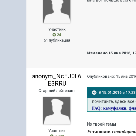
мне вот больше всего н
Участник
24
61 публикация
Изменено
15 янв 2016, 1
anonym_NcEJ0L6
Опубликовано:
15 янв 2016
E3RRU
Старший лейтенант
В 15.01.2016 в 17:
почитайте, здесь все 
FAQ: камуфляжи, флаг
Из твоей темы
Установив
стандарт
Участник