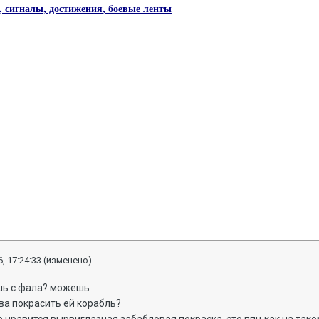
 сигналы, достижения, боевые ленты
, 17:24:33
(изменено)
шь с фала? можешь
ова покрасить ей корабль?