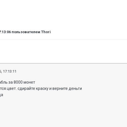
7:13:06
пользователем Thori
, 17:13:11
абль за 8000 монет
вится цвет. сдирайте краску и верните деньги
да