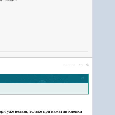
ом плавать
Жалоба
#8
ери уже нельзя, только при нажатии кнопки