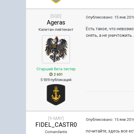
[SQD]
Опубликовано:
15 янв 2016
Ageras
Есть такое, что невозм
Капитан-лейтенант
снять, а не уничтожить..
Старший бета-тестер
2 601
5 939 публикаций
[9-MAY]
Опубликовано:
15 янв 2016
FIDEL_CASTR0
почитайте, здесь все ес
Comandante