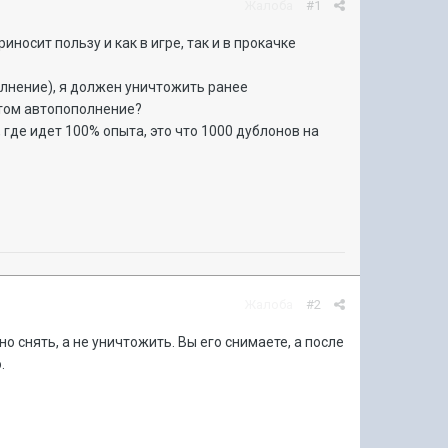
Жалоба
#1
носит пользу и как в игре, так и в прокачке
олнение), я должен уничтожить ранее
этом автопополнение?
где идет 100% опыта, это что 1000 дублонов на
Жалоба
#2
 снять, а не уничтожить. Вы его снимаете, а после
о.