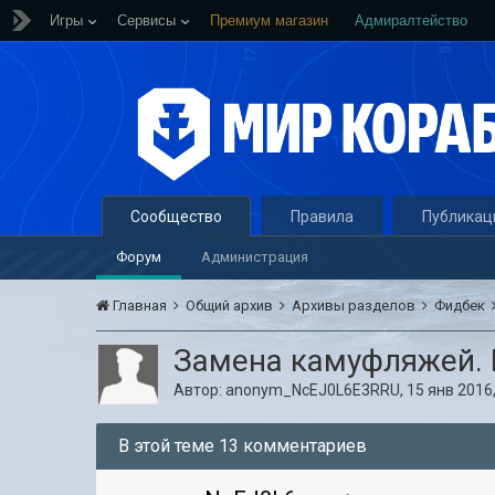
Игры
Сервисы
Премиум магазин
Адмиралтейство
Сообщество
Правила
Публикац
Форум
Администрация
Главная
Общий архив
Архивы разделов
Фидбек
Замена камуфляжей. 
Автор:
anonym_NcEJ0L6E3RRU
,
15 янв 2016,
В этой теме 13 комментариев