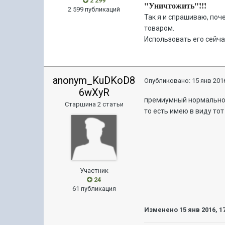
2 299
"Уничтожить"!!!
2 599 публикаций
Так я и спрашиваю, поч
товаром.
Использовать его сейчас
anonym_KuDKoD8
Опубликовано:
15 янв 2016
6wXyR
премиумный нормально 
Старшина 2 статьи
то есть имею в виду то
Участник
24
61 публикация
Изменено
15 янв 2016, 1