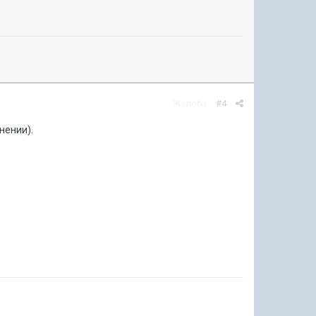
Жалоба
#4
нении).