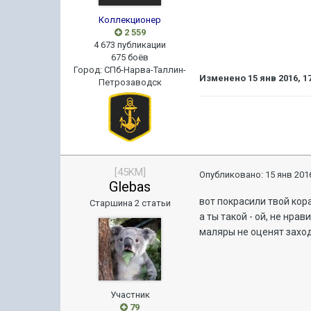
Коллекционер
2 559
4 673 публикации
675 боёв
Город
:
СПб-Нарва-Таллин-
Изменено
15 янв 2016, 1
Петрозаводск
[45KM]
Опубликовано:
15 янв 2016
Glebas
вот покрасили твой кор
Старшина 2 статьи
а ты такой - ой, не нра
маляры не оценят захо
Участник
79