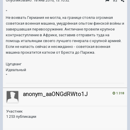
Опубликовано:
18 янв 2016, 13:10:32
#3
"
Не воевать Германия не могла, на границе стояла огромная
советская военная машина, умудрённая опытом финской войны и
завершавшая перевооружение. Англичане провели крупное
контрнаступление в Африке, заставив отправить туда на
помощь итальянцам своего лучшего генерала с крупной армией.
Если не напасть сейчас и неожиданно - советская военная
машина прокатится катком от Бреста до Парижа.
Цугцванг
Идеальный
"
anonym_aaONGdRWto1J
1 318
Участник
1 253 публикации