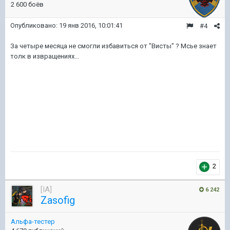
2 600 боёв
Опубликовано:
19 янв 2016, 10:01:41
#4
За четыре месяца не смогли избавиться от "Висты" ? Мсье знает
толк в извращениях...
2
[IA]
6 242
Zasofig
Альфа-тестер