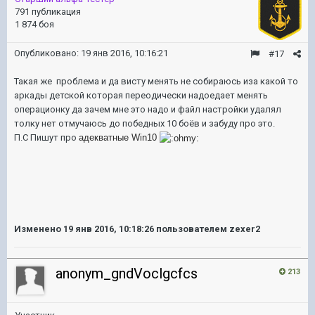
791 публикация
1 874 боя
Опубликовано:
19 янв 2016, 10:16:21
#17
Такая же проблема и да висту менять не собираюсь иза какой то
аркады детской которая переодически надоедает менять
операционку да зачем мне это надо и файл настройки удалял
толку нет отмучаюсь до победных 10 боёв и забуду про это.
П.С Пишут про
адекватные Win10
Изменено
19 янв 2016, 10:18:26
пользователем zexer2
anonym_gndVoclgcfcs
213