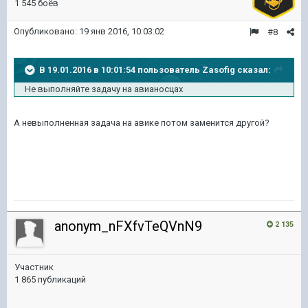
1 545 боёв
Опубликовано:
19 янв 2016, 10:03:02
#8
В 19.01.2016 в 10:01:54 пользователь Zasofig сказал:
Не выполняйте задачу на авианосцах
А невыполненная задача на авике потом заменится другой?
anonym_nFXfvTeQVnN9
2 135
Участник
1 865 публикаций