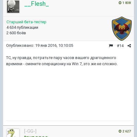
__Flesh_
1 838
Старший бета-тестер
4 634 публикации
2 600 боёв
Опубликовано:
19 янв 2016, 10:10:05
#14
ТС, ну правда, потратьте пару часов вашего драгоценного
времени - смените операционку на Win 7, это же не сложно.
[-GG-]
2 627