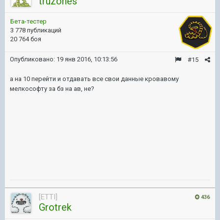
truzones
Бета-тестер
3 778 публикаций
20 764 боя
Опубликовано:
19 янв 2016, 10:13:56
#15
а на 10 перейти и отдавать все свои данные кровавому
мелкософту за бз на ав, не?
[ETTI]
436
Grotrek