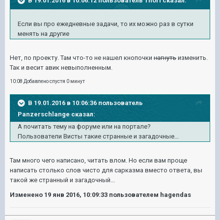
В 19.01.2016 в 10:06:12 пользователь Thori сказал:
Если вы про ежедневные задачи, то их можно раз в сутки
менять на другие
Нет, по проекту. Там что-то не нашел кнопочки
нагнуть
изменить.
Так и весит авик невыполненным.
10:08 Добавлено спустя 0 минут
В 19.01.2016 в 10:06:36 пользователь
Panzerschlange сказал:
А почитать тему на форуме или на портале?
Пользователи Висты такие странные и загадочные...
Там много чего написано, читать влом. Но если вам проще
написать столько слов чисто для сарказма вместо ответа, вы
такой же странный и загадочный...
Изменено
19 янв 2016, 10:09:33
пользователем hagendas