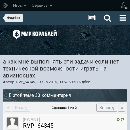
Игры
Сервисы
Фидбек
а как мне выполнять эти задачи если нет
технической возможности играть на
авианосцах
Автор:
RVP_64345
,
19 янв 2016, 09:57:50
в
Фидбек
В этой теме 33 комментария
Назад
Вперёд
Страница 1 из 2
[KWANT]
27
RVP_64345