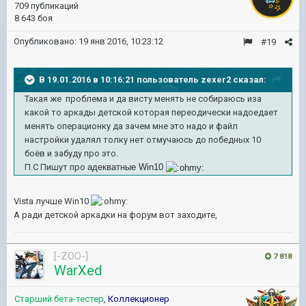
709 публикаций
8 643 боя
Опубликовано:
19 янв 2016, 10:23:12
#19
В 19.01.2016 в 10:16:21 пользователь zexer2 сказал:
Такая же проблема и да висту менять не собираюсь иза
какой то аркады детской которая переодически надоедает
менять операционку да зачем мне это надо и файл
настройки удалял толку нет отмучаюсь до победных 10
боёв и забуду про это.
П.С Пишут про
адекватные Win10
Vista лучше Win10
А ради детской аркадки на форум вот заходите,
[-ZOO-]
7 818
WarXed
Старший бета-тестер
,
Коллекционер