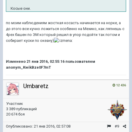
Косые они.
по моим наблюдениям жосткая косасть начинается на норке, а
до этого все кучно ложиться особенно на Мехико, как ляпнешь с
4рех башен по ЭМ который решил в упор подойти так потом и
собирает куски по океану)
Изменено
21 янв 2016, 02:55:16
пользователем
anonym_KwikBze0F7mT
Umbaretz
12 436
Участник
3 389 публикаций
20 674 боя
Опубликовано:
21 янв 2016, 02:57:08
#9