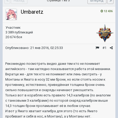
Назад
Вперёд
Страница 1 из 3
Umbaretz
12 436
Участник
3 389 публикаций
20 674 боя
Опубликовано:
21 янв 2016, 02:25:33
#1
Рекомендую посмотреть видео даже тем кто не понимает
английского - там наглядно показывается работа этой механики.
Вкратце же - для тех кто не понимает или лень смотреть - у
Монтаны и Ямато в носу 32 мм брони, но если стоять носом к
противнику, естественно, приведённая толщина брони очень
сильно повышается и снаряды начинают рикошетить.
Только вот в кораблях есть правило 14,3 калибров (по аналогии
с танковыми 3 калибрами) по которой снаряд калибром выше
14,3 толщин брони проламывает её в любом случае.
И вот у Ямато хватает калибра для этого (то есть Ямато
пробивает и себя в нос, и Монтану), а у Монтаны нет.