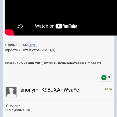
Официальный
пруф
.
(просто ищите в странице 14,3)
Изменено
21 янв 2016, 02:39:15
пользователем Umbaretz
3
anonym_K98UXAFWvaYe
84
Участник
369 публикаций