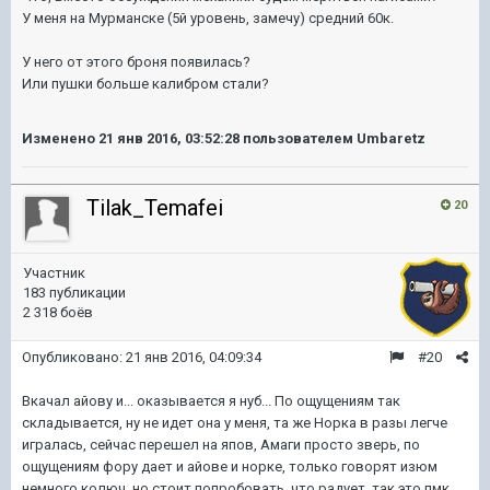
У меня на Мурманске (5й уровень, замечу) средний 60к.
У него от этого броня появилась?
Или пушки больше калибром стали?
Изменено
21 янв 2016, 03:52:28
пользователем Umbaretz
Tilak_Temafei
20
Участник
183 публикации
2 318 боёв
Опубликовано:
21 янв 2016, 04:09:34
#20
Вкачал айову и... оказывается я нуб... По ощущениям так
складывается, ну не идет она у меня, та же Норка в разы легче
игралась, сейчас перешел на япов, Амаги просто зверь, по
ощущениям фору дает и айове и норке, только говорят изюм
немного колюч, но стоит попробовать, что радует, так это пмк,