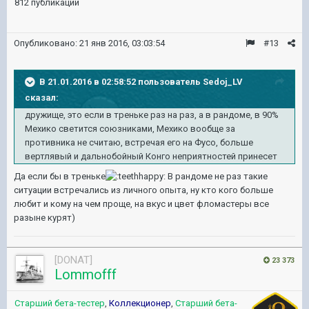
812 публикации
Опубликовано:
21 янв 2016, 03:03:54
#13
В 21.01.2016 в 02:58:52 пользователь Sedoj_LV
сказал:
дружище, это если в треньке раз на раз, а в рандоме, в 90%
Мехико светится союзниками, Мехико вообще за
противника не считаю, встречая его на Фусо, больше
вертлявый и дальнобойный Конго неприятностей принесет
Да если бы в треньке
В рандоме не раз такие
ситуации встречались из личного опыта, ну кто кого больше
любит и кому на чем проще, на вкус и цвет фломастеры все
разыне курят)
[DONAT]
23 373
Lommofff
Старший бета-тестер
,
Коллекционер
,
Старший бета-