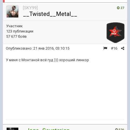
[SKY99]
27
__Twisted__Metal__
Участник
123 публикации
57 677 боёв
Опубликовано:
21 янв 2016, 03:10:15
#16
У меня с Монтаной всё гуд ))) хороший линкор
526