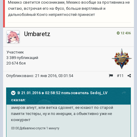
Мехико светится союзниками, Мехико вообще за противника не
считаю, встречая его на Фусо, больше вертлявый и
дальнобойный Конго неприятностей принесет
Umbaretz
12 436
Участник
3 389 публикаций
20 674 боя
Опубликовано:
21 янв 2016, 03:01:54
#11
В 21.01.2016 в 02:58:52 пользователь Sedoj_LV
сказал:
амеров апнут, или ветка сдохнет, ее юхают по старой
памяти тестеры, ну и по инерции, а объективно уже не
конкурент
03:00 Добавлено спустя 1 минуту