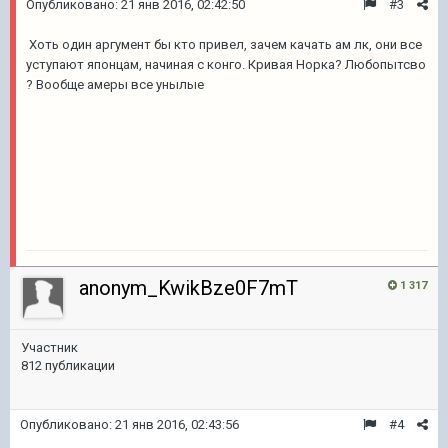
Опубликовано:
21 янв 2016, 02:42:50
#3
Хоть один аргумент бы кто привел, зачем качать ам лк, они все
уступают японцам, начиная с конго. Кривая Норка? Любопытсво
? Вообще амеры все унылые
anonym_KwikBze0F7mT
1 317
Участник
812 публикации
Опубликовано:
21 янв 2016, 02:43:56
#4