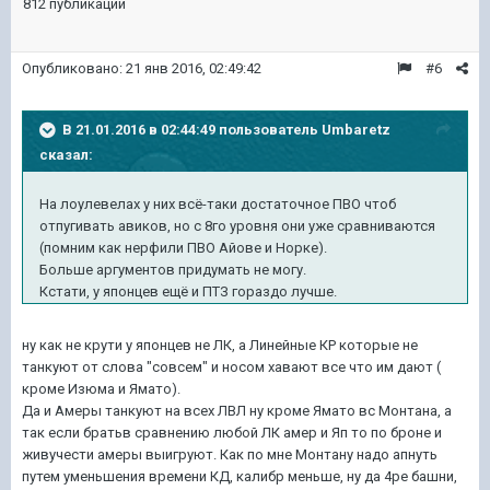
812 публикации
Опубликовано:
21 янв 2016, 02:49:42
#6
В 21.01.2016 в 02:44:49 пользователь Umbaretz
сказал:
На лоулевелах у них всё-таки достаточное ПВО чтоб
отпугивать авиков, но с 8го уровня они уже сравниваются
(помним как нерфили ПВО Айове и Норке).
Больше аргументов придумать не могу.
Кстати, у японцев ещё и ПТЗ гораздо лучше.
ну как не крути у японцев не ЛК, а Линейные КР которые не
танкуют от слова "совсем" и носом хавают все что им дают (
кроме Изюма и Ямато).
Да и Амеры танкуют на всех ЛВЛ ну кроме Ямато вс Монтана, а
так если братьв сравнению любой ЛК амер и Яп то по броне и
живучести амеры выигруют. Как по мне Монтану надо апнуть
путем уменьшения времени КД, калибр меньше, ну да 4ре башни,