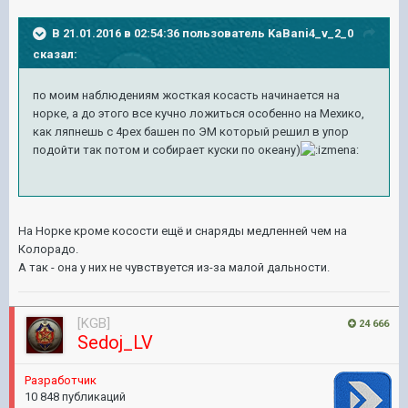
В 21.01.2016 в 02:54:36 пользователь KaBani4_v_2_0
сказал:
по моим наблюдениям жосткая косасть начинается на
норке, а до этого все кучно ложиться особенно на Мехико,
как ляпнешь с 4рех башен по ЭМ который решил в упор
подойти так потом и собирает куски по океану)
На Норке кроме косости ещё и снаряды медленней чем на
Колорадо.
А так - она у них не чувствуется из-за малой дальности.
[KGB]
24 666
Sedoj_LV
Pазработчик
10 848 публикаций