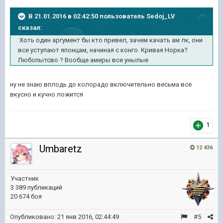
В 21.01.2016 в 02:42:50 пользователь Sedoj_LV
сказал:
Хоть один аргумент бы кто привел, зачем качать ам лк, они
все уступают японцам, начиная с конго. Кривая Норка?
Любопытсво ? Вообще амеры все унылые
ну не знаю вплодь до колорадо включительно весьма все
вкусно и кучно ложится
1
Umbaretz
12 436
Участник
3 389 публикаций
20 674 боя
Опубликовано:
21 янв 2016, 02:44:49
#5