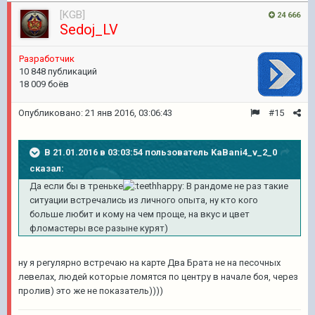
[KGB]
24 666
Sedoj_LV
Pазработчик
10 848 публикаций
18 009 боёв
Опубликовано:
21 янв 2016, 03:06:43
#15
В 21.01.2016 в 03:03:54 пользователь KaBani4_v_2_0
сказал:
Да если бы в треньке
В рандоме не раз такие
ситуации встречались из личного опыта, ну кто кого
больше любит и кому на чем проще, на вкус и цвет
фломастеры все разыне курят)
ну я регулярно встречаю на карте Два Брата не на песочных
левелах, людей которые ломятся по центру в начале боя, через
пролив) это же не показатель))))