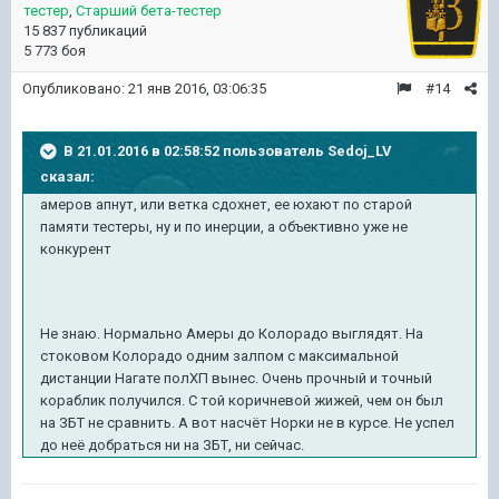
тестер
,
Старший бета-тестер
15 837 публикаций
5 773 боя
Опубликовано:
21 янв 2016, 03:06:35
#14
В 21.01.2016 в 02:58:52 пользователь Sedoj_LV
сказал:
амеров апнут, или ветка сдохнет, ее юхают по старой
памяти тестеры, ну и по инерции, а объективно уже не
конкурент
Не знаю. Нормально Амеры до Колорадо выглядят. На
стоковом Колорадо одним залпом с максимальной
дистанции Нагате полХП вынес. Очень прочный и точный
кораблик получился. С той коричневой жижей, чем он был
на ЗБТ не сравнить. А вот насчёт Норки не в курсе. Не успел
до неё добраться ни на ЗБТ, ни сейчас.