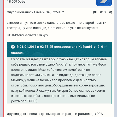
18 009 боёв
Опубликовано:
21 янв 2016, 02:58:52
#10
амеров апнут, или ветка сдохнет, ее юхают по старой памяти
тестеры, ну и по инерции, а объективно уже не конкурент
03:00 Добавлено спустя 1 минуту
В 21.01.2016 в 02:58:25 пользователь KaBani4_v_2_0
сказал:
Ну опять же идет разговор, о таких вещах которые вполне
себе решаются с помощью "скила", к примеру тот же Фусо
просто не видет Мехико "в чистом поле" если не
подсвечивает ЭМ или КР и не видит до дистанции залпа
Мехико, у меня не возникало проблем с дальностью
стрельбы, помогало доп.оборудывание и коректировщик
на худой конец. Я скажу так, Амеры более скилозависемы
в плане стрельбы, а японцы в плане выживания ( не
учитывая ТОПы).
дружище, это если в треньке раз на раз, а в рандоме, в 90%