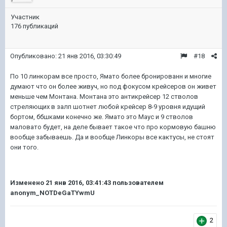
Участник
176 публикаций
Опубликовано:
21 янв 2016, 03:30:49
#18
По 10 линкорам все просто, Ямато более бронированн и многие
думают что он более живуч, но под фокусом крейсеров он живет
меньше чем Монтана. Монтана это антикрейсер 12 стволов
стреляющих в залп шотнет любой крейсер 8-9 уровня идущий
бортом, ббшками конечно же. Ямато это Маус и 9 стволов
маловато будет, на деле бывает такое что про кормовую башню
вообще забываешь
. Да и вообще Линкоры все кактусы, не стоят
они того.
Изменено
21 янв 2016, 03:41:43
пользователем
anonym_NOTDeGaTYwmU
2