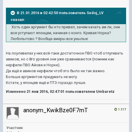
В 21.01.2016 в 02:42:50 пользователь Sedoj_LV
сказал:
Хоть один аргумент бы кто привел, зачем качать ам лк, они
все уступают японцам, начиная с конго. Кривая Норка?
Любопытсво ? Вообще амеры все унылые
На лоулевелах у них всё-таки достаточное ПВО чтоб отпугивать
авиков, но с 8го уровня они уже сравниваются (помним как
нерфили ПВО Айове и Норке).
Да ещё и авиков нерфили чтоб это было не так важно.
Больше аргументов придумать не могу.
Кстати, у японцев ещё и ПТЗ гораздо лучше.
Изменено
21 янв 2016, 02:47:01
пользователем Umbaretz
anonym_KwikBze0F7mT
1 317
Участник