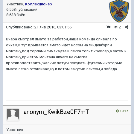
Участник,
Коллекционер
6 558 публикаций
8 638 боёв
Опубликовано:
21 янв 2016, 03:01:56
#12
Вчера смотрел ямато за работой,наша команда сливала по
очкам,и тут врывается ямато,идет носом на гинденбург и
монтану,под торпами симакадзе и лекса топит крейсер,а затем и
монтану,при этом монтана ничего не смогла
противопоставить,жалкие потуги попукать фугасами,которые
ямато легко отхиливал,ну и потом закусил лексом,и победа.
anonym_KwikBze0F7mT
1 317
Участник