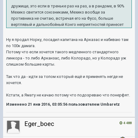
дружище, это если в треньке раз на раз, а в рандоме, в 90%
Мехико светится союзниками, Мехико вообще за
противника не считаю, встречая его на Фусо, больше
вертлявый и дальнобойный Конго неприятностей принесет
Ну я продал Норку, посадил капитана на Арказас и набиваю там
по 100к дамага.
Потому что если хочется такого медленного стандартного
линкора - то либо Арканзас, либо Колорадо, но у Колорадо уж
слишком большие карты.
Так что да - идти за топом который ещё и применять негде не
хочется.
Кстати, а Ямату не качаю потому что подозреваю что понерфят.
Изменено
21 янв 2016, 03:05:56
пользователем Umbaretz
Eger_boec
4 488