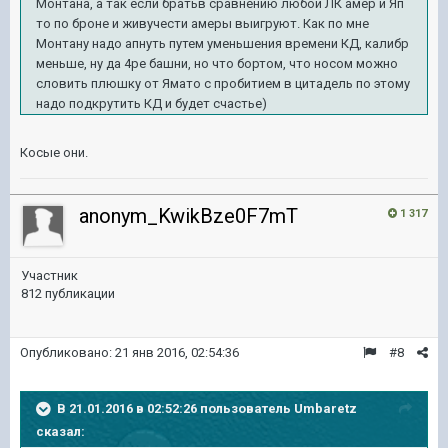
Монтана, а так если братьв сравнению любой ЛК амер и Яп
то по броне и живучести амеры выигруют. Как по мне
Монтану надо апнуть путем уменьшения времени КД, калибр
меньше, ну да 4ре башни, но что бортом, что носом можно
словить плюшку от Ямато с пробитием в цитадель по этому
надо подкрутить КД и будет счастье)
Косые они.
anonym_KwikBze0F7mT
1 317
Участник
812 публикации
Опубликовано:
21 янв 2016, 02:54:36
#8
В 21.01.2016 в 02:52:26 пользователь Umbaretz
сказал: