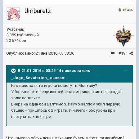
Umbaretz
12 436
Участник
3 389 публикаций
20 674 боя
Опубликовано:
21 янв 2016, 03:33:36
#19
В 21.01.2016 в 03:25:14 пользователь
_Jago_Sevatarion_ сказал:
Кто виноват что игроки не могут в Монтану?
У большинства еще иэкрейсера американские не заходят -
тоже поплачте.
Вчера на один бой Балтимор. Изумо залпом убил первую
башню - пришлось с 2 играть. И ничего - 65к урона при
наступательной игре.
Что, вместо обсуждения механики будем меряться нагибами?