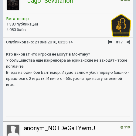
_Jago_Sevatarion_
Бета-тестер
1 383 публикации
4 080 боёв
Опубликовано:
21 янв 2016, 03:25:14
#17
Кто виноват что игроки не могут в Монтану?
У большинства еще иэкрейсера американские не заходят - тоже
поплачте.
Вчера на один бой Балтимор. Изумо залпом убил первую башню -
пришлось с 2 играть. И ничего - 65к урона при наступательной
игре.
anonym_NOTDeGaTYwmU
119