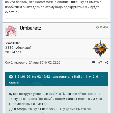
но что бортом, что носом можно словить плюшку от Ямато с
пробитием в цитадель по этому надо подкрутить КД и будет
счастье)
Umbaretz
12 436
Участник
3 389 публикаций
20 674 боя
Опубликовано:
21 янв 2016, 02:52:26
#7
В 21.01.2016 в 02:49:42 пользователь KaBani4_v_2_0
сказал:
ну как не крути у японцев не ЛК, а Линейные КР которые не
танкуют от слова "совсем" и носом хавают все что им дают
( кроме Изюма и Ямато).
Да и Амеры танкуют на всех ЛВЛ ну кроме Ямато вс