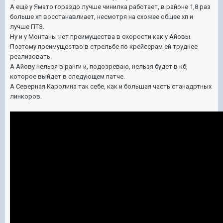
А ещё у Ямато гораздо лучше чинилка работает, в районе 1,8 раз
больше хп восстанавлиает, несмотря на схожее общее хп и
лучше ПТЗ.
Ну и у Монтаны нет преимущества в скорости как у Айовы.
Поэтому преимущество в стрельбе по крейсерам ей труднее
реализовать.
А Айову нельзя в ранги и, подозреваю, нельзя будет в кб,
которое выйдет в следующем патче.
А Северная Каролина так себе, как и большая часть станадртных
линкоров.