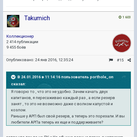
Takumich
1 603
Коллекционер
2 414 публикации
9 455 боёв
Опубликовано:
24 янв 2016, 12:35:24
#15
В 24.01.2016 в 11:14:16 пользователь porthole_on
сказал:
Я говорю то , что это не удобно. Зачем качать двух
капитанов, я пересаживаю каждый раз , а если резерв
занят , то это не возможно даже с волком капустой и
козлом.
Раньше у АРП был свой резерв, а теперь это порезали. И вы
любители АРПа теперь их еще и поддерживаете?