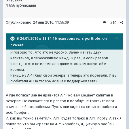
Участник
1 656 публикаций
Опубликовано:
24 янв 2016, 11:56:09
#10
В 24.01.2016 в 11:14:16 пользователь porthole_on
сказал:
Я говорю то , что это не удобно. Зачем качать двух
капитанов, я пересаживаю каждый раз , а если резерв
занят , то это не возможно даже с волком капустой и
козлом.
Раньше у АРП был свой резерв, а теперь это порезали. И вы
любители АРПа теперь их еще и поддерживаете?
А где логика? Ван не нравится АРП но вам мешает капитан в
резерве. Не сажайте его в резерв и вообще не трогайте порт
анимешный с кораблями. Пусть они сидят на своих кораблях и
всё. Профит.
И, как вы тонко заметили, АРП будет только в АРП порту. А так я
понял то что вы играете на АРп кораблях, и, цитирую вас "вы