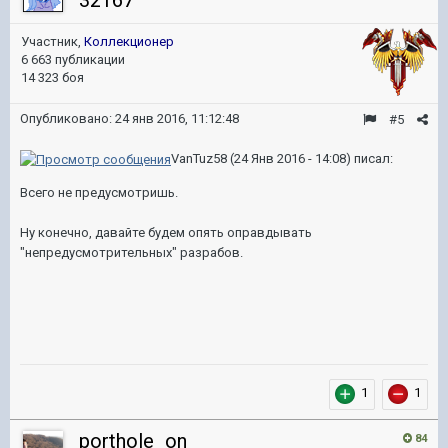
32167
Участник,
Коллекционер
6 663 публикации
14 323 боя
Опубликовано:
24 янв 2016, 11:12:48
#5
VanTuz58 (24 Янв 2016 - 14:08) писал:
Всего не предусмотришь.
Ну конечно, давайте будем опять оправдывать
"непредусмотрительных" разрабов.
1
1
porthole_on
84