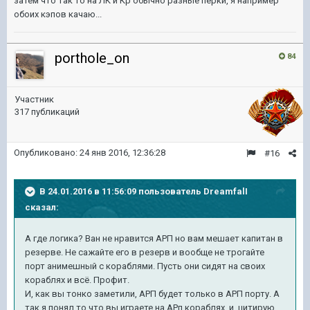
затем что так то на ЛК и Кр обычно разные перки, я например
обоих кэпов качаю...
porthole_on
84
Участник
317 публикаций
Опубликовано:
24 янв 2016, 12:36:28
#16
В 24.01.2016 в 11:56:09 пользователь DreamfalI
сказал:
А где логика? Ван не нравится АРП но вам мешает капитан в
резерве. Не сажайте его в резерв и вообще не трогайте
порт анимешный с кораблями. Пусть они сидят на своих
кораблях и всё. Профит.
И, как вы тонко заметили, АРП будет только в АРП порту. А
так я понял то что вы играете на АРп кораблях, и, цитирую