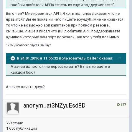
вас "вы любители АРПа теперь их еще и поддерживаете".
Вы о чем? Мне нравиться АРП. Я хоть пол слова сказал что не
нравится? Вы не поняв ни чего пишете ерунду!!!! Мне не нравится
то что не возможно арп капитанов при полном резерве ,
см. выше. И еще я писал что вы любители АРП поддерживаете
админов которые вам порт порезали. Так что у тебя все мимо.
12:37 Добавлено спустя 0 минут
В 24.01.2016 в 11:55:32 пользователь Calter сказал:
А зачем их постоянно пересаживать? Вы выживаете в
каждом бою?
А зачем качать двух?
anonym_at3NZyuEsd8D
677
Участник
1 656 публикаций