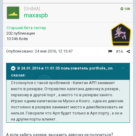
[SHIMA]
108
maxaspb
Старший бета-тестер
202 публикации
10 346 боёв
Опубликовано:
24 янв 2016, 12:15:47
#14
В 24.01.2016 в 11:01:35 пользователь porthole_on
сказал:
Столкнулся с такой проблемой - Капитан АРП занимает
место в резерве. Отправляю капитана девочку в резерв ,
перехожу в другой порт , а место то в резерве занято.
Играю одним капитаном на Муоко и Конго , одна из девочек
постоянно в резерве занимает место и демобилизовать ее
нельзя. Говорили что Арп будет только в Арп порту , а он и
на другие порты влияет.
?
А если забить резерв, высадить девочку не получиться