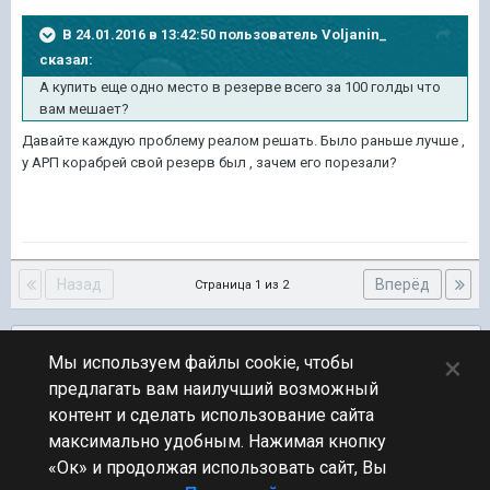
В 24.01.2016 в 13:42:50 пользователь Voljanin_
сказал:
А купить еще одно место в резерве всего за 100 голды что
вам мешает?
Давайте каждую проблему реалом решать. Было раньше лучше ,
у АРП корабрей свой резерв был , зачем его порезали?
Назад
Вперёд
Страница 1 из 2
Подписчики
0
×
Мы используем файлы cookie, чтобы
предлагать вам наилучший возможный
ПЕРЕЙТИ К СПИСКУ ТЕМ
контент и сделать использование сайта
Обсуждение Мира Кораблей
максимально удобным. Нажимая кнопку
«Ок» и продолжая использовать сайт, Вы