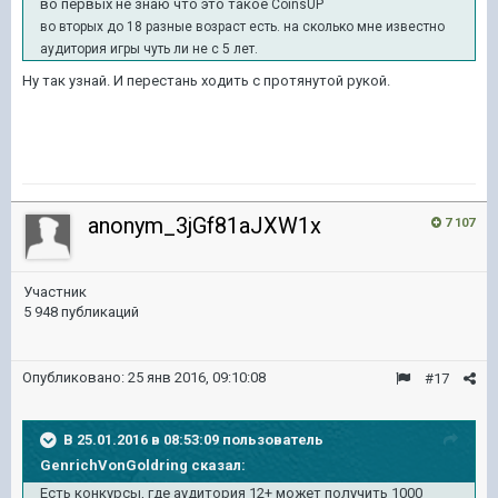
во первых не знаю что это такое
CoinsUP
во вторых до 18 разные возраст есть. на сколько мне известно
аудитория игры чуть ли не с 5 лет.
Ну так узнай. И перестань ходить с протянутой рукой.
anonym_3jGf81aJXW1x
7 107
Участник
5 948 публикаций
Опубликовано:
25 янв 2016, 09:10:08
#17
В 25.01.2016 в 08:53:09 пользователь
GenrichVonGoldring сказал:
Есть конкурсы, где аудитория 12+ может получить 1000