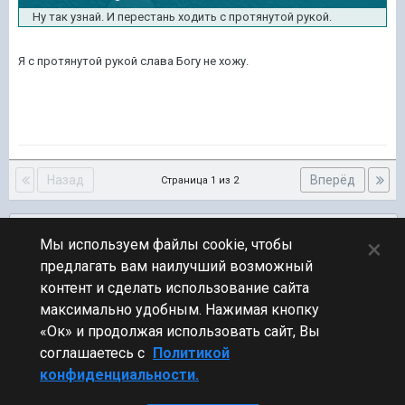
Ну так узнай. И перестань ходить с протянутой рукой.
Я с протянутой рукой слава Богу не хожу.
Назад
Вперёд
Страница 1 из 2
Подписчики
0
×
Мы используем файлы cookie, чтобы
предлагать вам наилучший возможный
ПЕРЕЙТИ К СПИСКУ ТЕМ
контент и сделать использование сайта
Фидбек
максимально удобным. Нажимая кнопку
«Ок» и продолжая использовать сайт, Вы
соглашаетесь с
Политикой
конфиденциальности.
Стиль