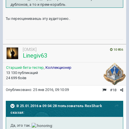
дублонов, а то и прем-корабль.
Ты переоцениваешь эту аудиторию..
[OMSK]
10 856
Linegiv63
Старший бета-тестер
,
Коллекционер
13 130 публикаций
24 699 боёв
Опубликовано:
25 янв 2016, 09:10:09
#18
В 25.01.2016 в 09:04:28 пользователь RexShark
сказал:
Да, это так.