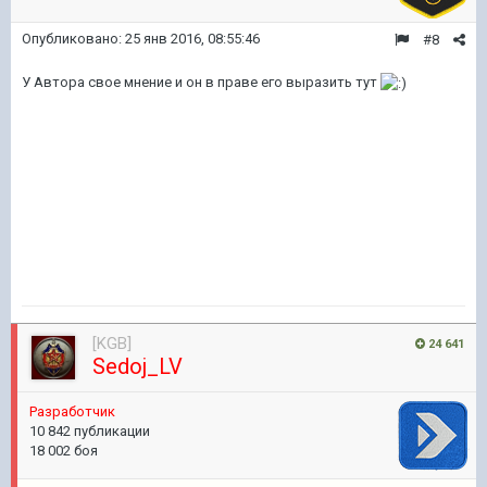
Опубликовано:
25 янв 2016, 08:55:46
#8
У Автора свое мнение и он в праве его выразить тут
[KGB]
24 641
Sedoj_LV
Pазработчик
10 842 публикации
18 002 боя