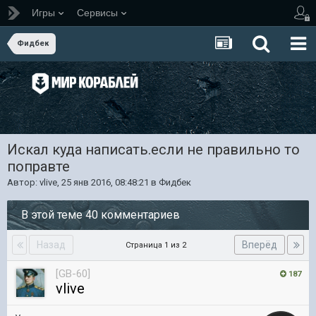
Игры
Сервисы
Фидбек
Искал куда написать.если не правильно то
поправте
Автор:
vlive
,
25 янв 2016, 08:48:21
в
Фидбек
В этой теме 40 комментариев
Назад
Вперёд
Страница 1 из 2
[GB-60]
187
vlive