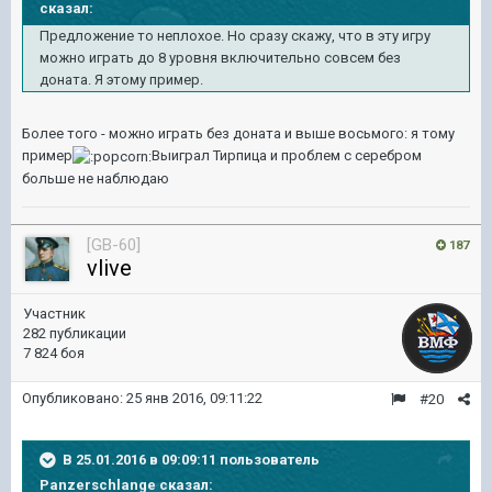
сказал:
Предложение то неплохое. Но сразу скажу, что в эту игру
можно играть до 8 уровня включительно совсем без
доната. Я этому пример.
Более того - можно играть без доната и выше восьмого: я тому
пример
Выиграл Тирпица и проблем с серебром
больше не наблюдаю
[GB-60]
187
vlive
Участник
282 публикации
7 824 боя
Опубликовано:
25 янв 2016, 09:11:22
#20
В 25.01.2016 в 09:09:11 пользователь
Panzerschlange сказал: