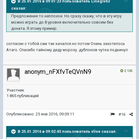
В 25.01.2016 в 09:01:23 пользователь Linegiv63
сказал:
Предложение то неплохое. Но сразу скажу, что в эту игру
можно играть до 8 уровня включительно совсем без
доната. Я этому пример.
согласен с тобой.сам так качался.но потом Очень захотелось
Атаго. Спасибо тайному деду морозу. дублонов чутка подкинул
anonym_nFXfvTeQVnN9
2 135
Участник
1 865 публикаций
Опубликовано:
25 янв 2016, 09:09:11
#16
В 25.01.2016 в 09:02:45 пользователь vlive сказал: