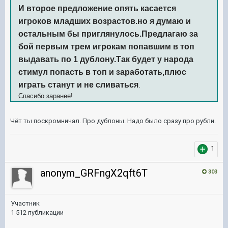
И второе предложение опять касается
игроков младших возрастов.но я думаю и
остальным бы приглянулось.Предлагаю за
бой первым трем игрокам попавшим в топ
выдавать по 1 дублону.Так будет у народа
стимул попасть в топ и заработать,плюс
играть станут и не сливаться
.
Спасибо заранее!
Чёт ты поскромничал. Про дублоны. Надо было сразу про рубли.
1
anonym_GRFngX2qft6T
303
Участник
1 512 публикации