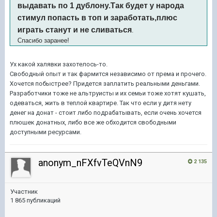
выдавать по 1 дублону.Так будет у народа
стимул попасть в топ и заработать,плюс
играть станут и не сливаться
.
Спасибо заранее!
Ух какой халявки захотелось-то.
Свободный опыт и так фармится независимо от према и прочего.
Хочется побыстрее? Придется заплатить реальными деньгами.
Разработчики тоже не альтруисты и их семьи тоже хотят кушать,
одеваться, жить в теплой квартире. Так что если у дитя нету
денег на донат - стоит либо подрабатывать, если очень хочется
плюшек донатных, либо все же обходится свободными
доступными ресурсами.
anonym_nFXfvTeQVnN9
2 135
Участник
1 865 публикаций