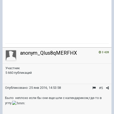
anonym_QIus8qMERFHX
3 428
Участник
5 660 публикаций
Опубликовано:
25 янв 2016, 14:53:58
#5
Было неплохо если бы они еще шли с календариком,где-то в
углу.