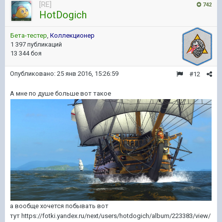
[RE]
742
HotDogich
Бета-тестер
,
Коллекционер
1 397 публикаций
13 344 боя
Опубликовано:
25 янв 2016, 15:26:59
#12
А мне по душе больше вот такое
а вообще хочется побывать вот
тут https://fotki.yandex.ru/next/users/hotdogich/album/223383/view/