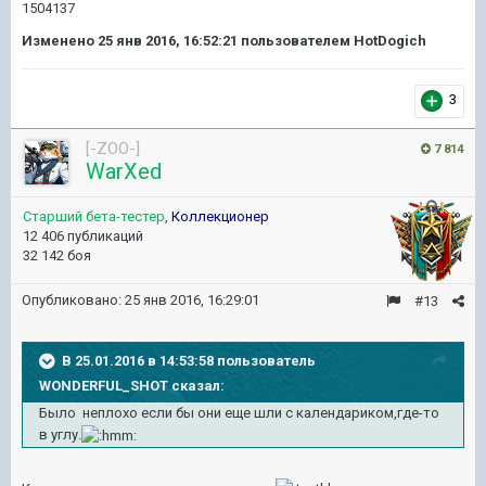
1504137
Изменено
25 янв 2016, 16:52:21
пользователем HotDogich
3
[-ZOO-]
7 814
WarXed
Старший бета-тестер
,
Коллекционер
12 406 публикаций
32 142 боя
Опубликовано:
25 янв 2016, 16:29:01
#13
В 25.01.2016 в 14:53:58 пользователь
WONDERFUL_SHOT сказал:
Было неплохо если бы они еще шли с календариком,где-то
в углу.