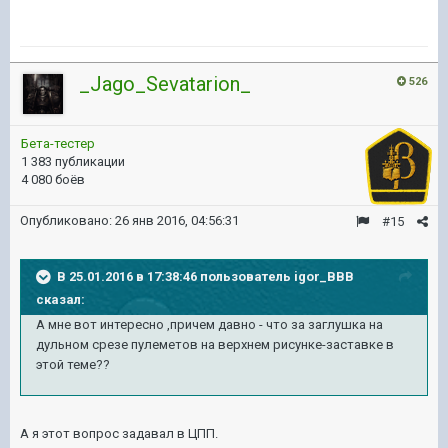
_Jago_Sevatarion_
526
Бета-тестер
1 383 публикации
4 080 боёв
Опубликовано:
26 янв 2016, 04:56:31
#15
В 25.01.2016 в 17:38:46 пользователь igor_BBB
сказал:
А мне вот интересно ,причем давно - что за заглушка на
дульном срезе пулеметов на верхнем рисунке-заставке в
этой теме??
А я этот вопрос задавал в ЦПП.